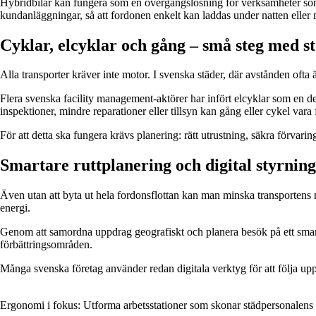
Hybridbilar kan fungera som en övergångslösning för verksamheter som fo
kundanläggningar, så att fordonen enkelt kan laddas under natten eller
Cyklar, elcyklar och gång – små steg med st
Alla transporter kräver inte motor. I svenska städer, där avstånden ofta 
Flera svenska facility management-aktörer har infört elcyklar som en del
inspektioner, mindre reparationer eller tillsyn kan gång eller cykel vara fu
För att detta ska fungera krävs planering: rätt utrustning, säkra förvarin
Smartare ruttplanering och digital styrning
Även utan att byta ut hela fordonsflottan kan man minska transportens
energi.
Genom att samordna uppdrag geografiskt och planera besök på ett smart
förbättringsområden.
Många svenska företag använder redan digitala verktyg för att följa upp b
Ergonomi i fokus: Utforma arbetsstationer som skonar städpersonalens