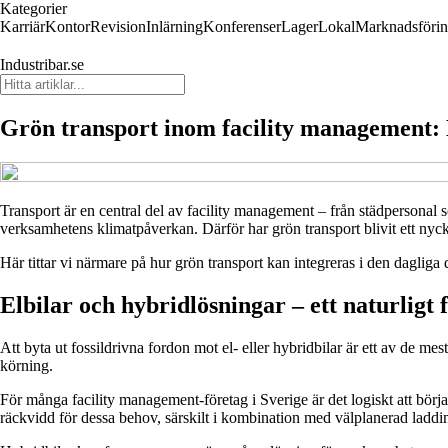
Kategorier
Karriär
Kontor
Revision
Inlärning
Konferenser
Lager
Lokal
Marknadsföri
Industribar.se
Grön transport inom facility management: H
Transport är en central del av facility management – från städpersonal s
verksamhetens klimatpåverkan. Därför har grön transport blivit ett nyck
Här tittar vi närmare på hur grön transport kan integreras i den dagliga
Elbilar och hybridlösningar – ett naturligt f
Att byta ut fossildrivna fordon mot el- eller hybridbilar är ett av de me
körning.
För många facility management-företag i Sverige är det logiskt att börja 
räckvidd för dessa behov, särskilt i kombination med välplanerad laddin