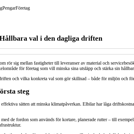
ng
Pengar
Företag
ållbara val i den dagliga driften
om rör sig mellan fastigheter till leveranser av material och servicebesö
elområde för företag som vill minska sina utsläpp och stärka sin hållbar
 driften och vilka konkreta val som gör skillnad – både för miljön och f
örsta steg
st effektiva sätten att minska klimatpåverkan. Elbilar har låga driftskost
med de fordon som används för kortare, planerade rutter – till exempel ser
frastruktur.