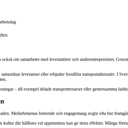
arbetsdag
iften
också om samarbetet med leverantörer och underentreprenörer. Genom at
mordnar leveranser eller erbjuder fossilfria transportalternativ. I Sveri
ten.
ningar – till exempel delade transportresurser eller gemensamma laddst
rn
lnaden. Medarbetarnas beteende och engagemang avgör ofta hur framgång
ltur där hållbara val uppmuntras kan ge stora effekter. Många företag m