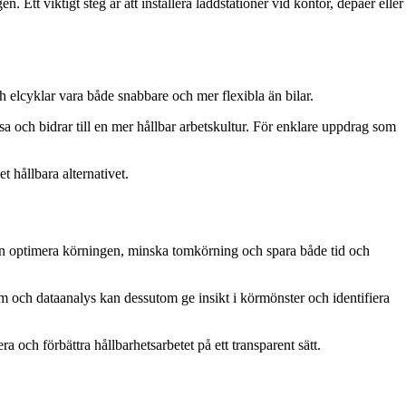
tt viktigt steg är att installera laddstationer vid kontor, depåer eller
ch elcyklar vara både snabbare och mer flexibla än bilar.
sa och bidrar till en mer hållbar arbetskultur. För enklare uppdrag som
t hållbara alternativet.
kan optimera körningen, minska tomkörning och spara både tid och
 och dataanalys kan dessutom ge insikt i körmönster och identifiera
 och förbättra hållbarhetsarbetet på ett transparent sätt.