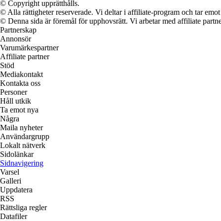
© Copyright upprätthålls.
© Alla rättigheter reserverade. Vi deltar i affiliate-program och tar e
© Denna sida är föremål för upphovsrätt. Vi arbetar med affiliate partner
Partnerskap
Annonsör
Varumärkespartner
Affiliate partner
Stöd
Mediakontakt
Kontakta oss
Personer
Håll utkik
Ta emot nya
Några
Maila nyheter
Användargrupp
Lokalt nätverk
Sidolänkar
Sidnavigering
Varsel
Galleri
Uppdatera
RSS
Rättsliga regler
Datafiler