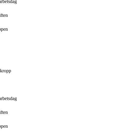
arbetsdag
iften
ppen
 kropp
arbetsdag
iften
ppen