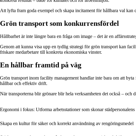
konkreta resultat – både för klimatet och för arbetsmiljön.
Att lyfta fram goda exempel och skapa incitament för hållbara val kan 
Grön transport som konkurrensfördel
Hållbarhet är inte längre bara en fråga om image – det är en affärsstrat
Genom att kunna visa upp en tydlig strategi för grön transport kan faci
friskare medarbetare till konkreta ekonomiska vinster.
En hållbar framtid på väg
Grön transport inom facility management handlar inte bara om att byta
hållbar och effektiv drift.
När transporterna blir grönare blir hela verksamheten det också – och det
Ergonomi i fokus: Utforma arbetsstationer som skonar städpersonalens
Skapa en kultur för säker och korrekt användning av rengöringsmedel