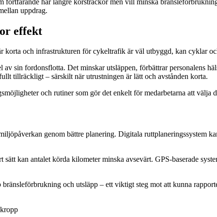
rtfarande har längre körsträckor men vill minska bränsleförbrukningen. E
 mellan uppdrag.
or effekt
är korta och infrastrukturen för cykeltrafik är väl utbyggd, kan cyklar o
 av sin fordonsflotta. Det minskar utsläppen, förbättrar personalens häl
llt tillräckligt – särskilt när utrustningen är lätt och avstånden korta.
gsmöjligheter och rutiner som gör det enkelt för medarbetarna att välja de
 miljöpåverkan genom bättre planering. Digitala ruttplaneringssystem 
 sätt kan antalet körda kilometer minska avsevärt. GPS-baserade system
ränsleförbrukning och utsläpp – ett viktigt steg mot att kunna rapportera
 kropp