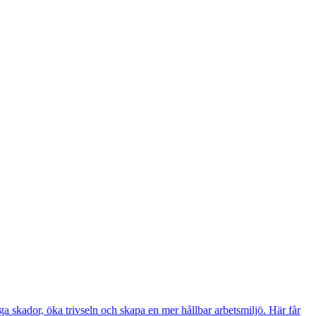
a skador, öka trivseln och skapa en mer hållbar arbetsmiljö. Här får