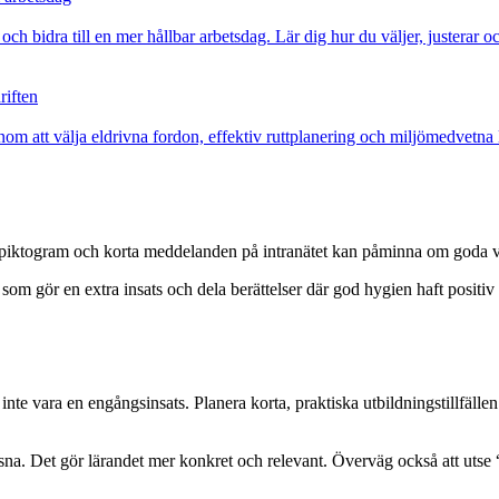
och bidra till en mer hållbar arbetsdag. Lär dig hur du väljer, justera
riften
om att välja eldrivna fordon, effektiv ruttplanering och miljömedvetna l
 piktogram och korta meddelanden på intranätet kan påminna om goda van
som gör en extra insats och dela berättelser där god hygien haft positiv
nte vara en engångsinsats. Planera korta, praktiska utbildningstillfälle
sna. Det gör lärandet mer konkret och relevant. Överväg också att uts