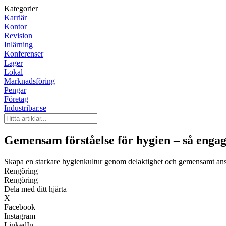
Kategorier
Karriär
Kontor
Revision
Inlärning
Konferenser
Lager
Lokal
Marknadsföring
Pengar
Företag
Industribar.se
Gemensam förståelse för hygien – så enga
Skapa en starkare hygienkultur genom delaktighet och gemensamt an
Rengöring
Rengöring
Dela med ditt hjärta
X
Facebook
Instagram
LinkedIn