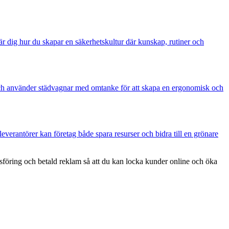
r dig hur du skapar en säkerhetskultur där kunskap, rutiner och
r och använder städvagnar med omtanke för att skapa en ergonomisk och
everantörer kan företag både spara resurser och bidra till en grönare
föring och betald reklam så att du kan locka kunder online och öka