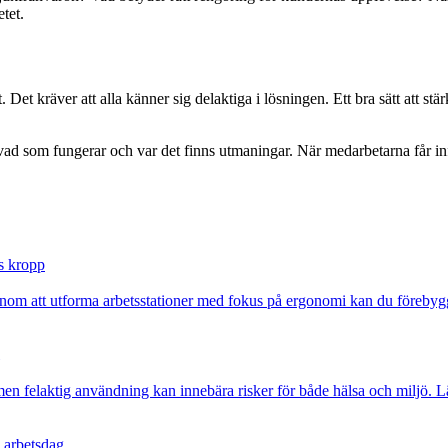
tet.
 Det kräver att alla känner sig delaktiga i lösningen. Ett bra sätt att 
d som fungerar och var det finns utmaningar. När medarbetarna får inf
s kropp
enom att utforma arbetsstationer med fokus på ergonomi kan du förebygg
n felaktig användning kan innebära risker för både hälsa och miljö. Lä
 arbetsdag