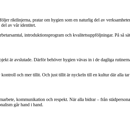
ljer riktlinjerna, pratar om hygien som en naturlig del av verksamheten o
del av vår identitet.
betarsamtal, introduktionsprogram och kvalitetsuppföljningar. På så sä
ojekt är avslutade. Därför behöver hygien vävas in i de dagliga rutiner
troll och mer tillit. Och just tillit är nyckeln till en kultur där alla tar 
rbete, kommunikation och respekt. När alla bidrar – från städpersonal ti
ionalism går hand i hand.