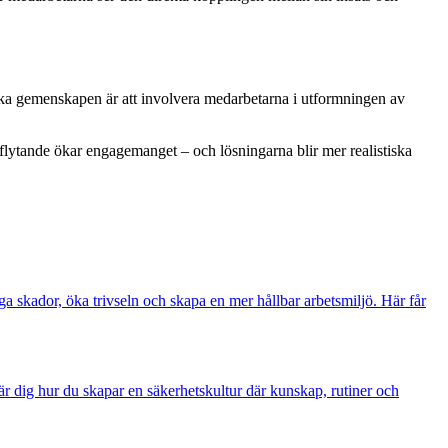
stärka gemenskapen är att involvera medarbetarna i utformningen av
lytande ökar engagemanget – och lösningarna blir mer realistiska
a skador, öka trivseln och skapa en mer hållbar arbetsmiljö. Här får
r dig hur du skapar en säkerhetskultur där kunskap, rutiner och