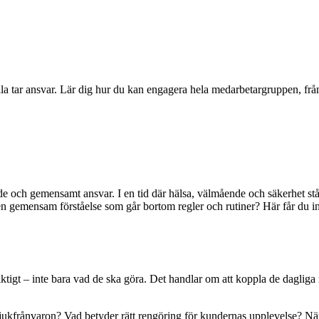
la tar ansvar. Lär dig hur du kan engagera hela medarbetargruppen, från 
e och gemensamt ansvar. I en tid där hälsa, välmående och säkerhet stå
 gemensam förståelse som går bortom regler och rutiner? Här får du inspi
ktigt – inte bara vad de ska göra. Det handlar om att koppla de dagliga r
frånvaron? Vad betyder rätt rengöring för kundernas upplevelse? När 