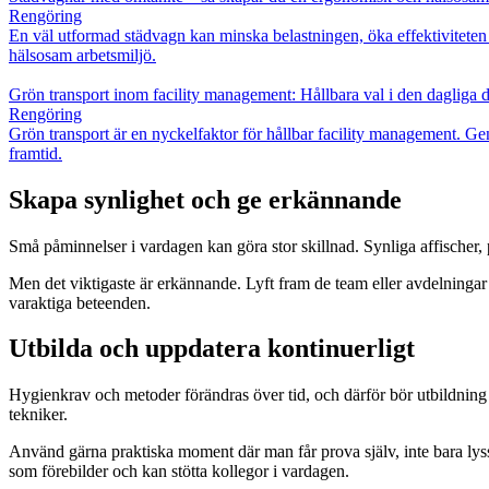
Rengöring
En väl utformad städvagn kan minska belastningen, öka effektiviteten 
hälsosam arbetsmiljö.
Grön transport inom facility management: Hållbara val i den dagliga d
Rengöring
Grön transport är en nyckelfaktor för hållbar facility management. Gen
framtid.
Skapa synlighet och ge erkännande
Små påminnelser i vardagen kan göra stor skillnad. Synliga affischer,
Men det viktigaste är erkännande. Lyft fram de team eller avdelningar 
varaktiga beteenden.
Utbilda och uppdatera kontinuerligt
Hygienkrav och metoder förändras över tid, och därför bör utbildning i
tekniker.
Använd gärna praktiska moment där man får prova själv, inte bara lys
som förebilder och kan stötta kollegor i vardagen.