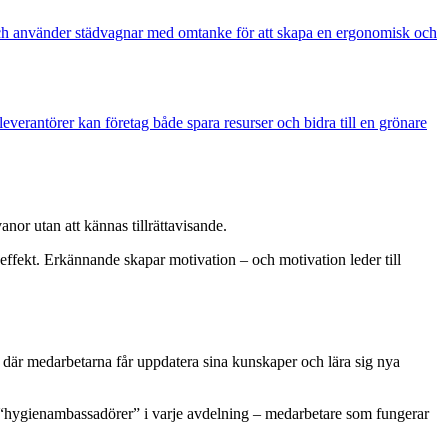
r och använder städvagnar med omtanke för att skapa en ergonomisk och
everantörer kan företag både spara resurser och bidra till en grönare
or utan att kännas tillrättavisande.
 effekt. Erkännande skapar motivation – och motivation leder till
n där medarbetarna får uppdatera sina kunskaper och lära sig nya
e “hygienambassadörer” i varje avdelning – medarbetare som fungerar