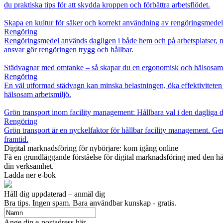
du praktiska tips för att skydda kroppen och förbättra arbetsflödet.
Skapa en kultur för säker och korrekt användning av rengöringsmedel
Rengöring
Rengöringsmedel används dagligen i både hem och på arbetsplatser, me
ansvar gör rengöringen trygg och hållbar.
Städvagnar med omtanke – så skapar du en ergonomisk och hälsosam
Rengöring
En väl utformad städvagn kan minska belastningen, öka effektiviteten 
hälsosam arbetsmiljö.
Grön transport inom facility management: Hållbara val i den dagliga d
Rengöring
Grön transport är en nyckelfaktor för hållbar facility management. Gen
framtid.
Digital marknadsföring för nybörjare: kom igång online
Få en grundläggande förståelse för digital marknadsföring med den h
din verksamhet.
Ladda ner e-bok
Håll dig uppdaterad – anmäl dig
Bra tips. Ingen spam. Bara användbar kunskap - gratis.
Ange din e-postadress här