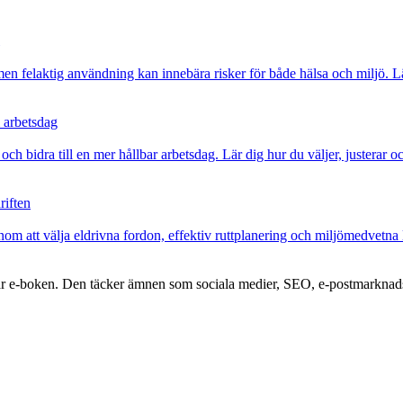
n felaktig användning kan innebära risker för både hälsa och miljö. Lä
 arbetsdag
och bidra till en mer hållbar arbetsdag. Lär dig hur du väljer, justera
riften
om att välja eldrivna fordon, effektiv ruttplanering och miljömedvetna l
är e-boken. Den täcker ämnen som sociala medier, SEO, e-postmarknads