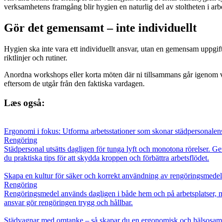
verksamhetens framgång blir hygien en naturlig del av stoltheten i arbe
Gör det gemensamt – inte individuellt
Hygien ska inte vara ett individuellt ansvar, utan en gemensam uppgift.
riktlinjer och rutiner.
Anordna workshops eller korta möten där ni tillsammans går igenom va
eftersom de utgår från den faktiska vardagen.
Læs også:
Ergonomi i fokus: Utforma arbetsstationer som skonar städpersonalen
Rengöring
Städpersonal utsätts dagligen för tunga lyft och monotona rörelser. G
du praktiska tips för att skydda kroppen och förbättra arbetsflödet.
Skapa en kultur för säker och korrekt användning av rengöringsmedel
Rengöring
Rengöringsmedel används dagligen i både hem och på arbetsplatser, me
ansvar gör rengöringen trygg och hållbar.
Städvagnar med omtanke – så skapar du en ergonomisk och hälsosam