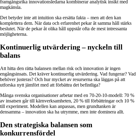
framgångsrika innovationsledarna kombinerar analytisk insikt med
magkänsla.
Det betyder inte att intuition ska ersätta fakta – men att den kan
komplettera dem. När data och erfarenhet pekar åt samma håll stärks
beslutet. När de pekar åt olika håll uppstår ofta de mest intressanta
möjligheterna.
Kontinuerlig utvärdering – nyckeln till
balans
Att hitta den rätta balansen mellan risk och innovation är ingen
engångsinsats. Det kräver kontinuerlig utvärdering. Vad fungerar? Vad
behöver justeras? Och hur mycket av resurserna ska läggas på att
utforska nytt jämfört med att förbättra det befintliga?
Många svenska organisationer arbetar med en 70-20-10-modell: 70 %
av insatsen går till kärnverksamheten, 20 % till förbättringar och 10 %
till experiment. Modellen kan anpassas, men grundtanken är
densamma – innovation ska ha utrymme, men inte dominera allt.
Den strategiska balansen som
konkurrensfördel