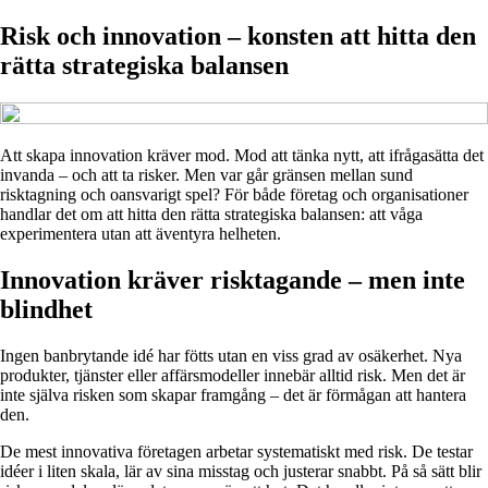
Risk och innovation – konsten att hitta den
rätta strategiska balansen
Att skapa innovation kräver mod. Mod att tänka nytt, att ifrågasätta det
invanda – och att ta risker. Men var går gränsen mellan sund
risktagning och oansvarigt spel? För både företag och organisationer
handlar det om att hitta den rätta strategiska balansen: att våga
experimentera utan att äventyra helheten.
Innovation kräver risktagande – men inte
blindhet
Ingen banbrytande idé har fötts utan en viss grad av osäkerhet. Nya
produkter, tjänster eller affärsmodeller innebär alltid risk. Men det är
inte själva risken som skapar framgång – det är förmågan att hantera
den.
De mest innovativa företagen arbetar systematiskt med risk. De testar
idéer i liten skala, lär av sina misstag och justerar snabbt. På så sätt blir