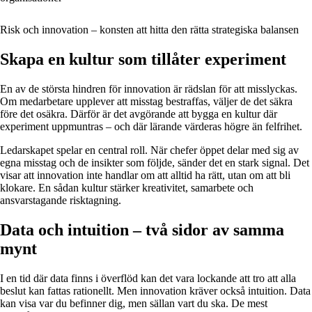
Risk och innovation – konsten att hitta den rätta strategiska balansen
Skapa en kultur som tillåter experiment
En av de största hindren för innovation är rädslan för att misslyckas.
Om medarbetare upplever att misstag bestraffas, väljer de det säkra
före det osäkra. Därför är det avgörande att bygga en kultur där
experiment uppmuntras – och där lärande värderas högre än felfrihet.
Ledarskapet spelar en central roll. När chefer öppet delar med sig av
egna misstag och de insikter som följde, sänder det en stark signal. Det
visar att innovation inte handlar om att alltid ha rätt, utan om att bli
klokare. En sådan kultur stärker kreativitet, samarbete och
ansvarstagande risktagning.
Data och intuition – två sidor av samma
mynt
I en tid där data finns i överflöd kan det vara lockande att tro att alla
beslut kan fattas rationellt. Men innovation kräver också intuition. Data
kan visa var du befinner dig, men sällan vart du ska. De mest