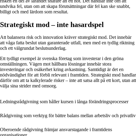
risken en del av lärandet snarare än ett hot. Det handlar inte om att
undvika fel, utan om att skapa förutsättningar där fel kan ske snabbt,
billigt och med lärdom som resultat.
Strategiskt mod – inte hasardspel
Att balansera risk och innovation kräver strategiskt mod. Det innebär
att våga fatta beslut utan garanterade utfall, men med en tydlig riktning
och ett välgrundat beslutsunderlag.
Ett tydligt exempel är svenska företag som investerar i den gröna
omställningen. Vägen mot hållbara lösningar innebär stora
investeringar och osäkerhet kring avkastning. Samtidigt är det en
nödvändighet för att förbli relevant i framtiden. Strategiskt mod handlar
därför om att ta kalkylerade risker – inte att satsa allt på ett kort, utan att
välja sina strider med omsorg.
Ledningsrådgivning som håller kursen i långa förändringsprocesser
Rådgivning som verktyg för bättre balans mellan arbetsliv och privatliv
Oberoende rådgivning främjar ansvarstagande i framtidens
organisationer