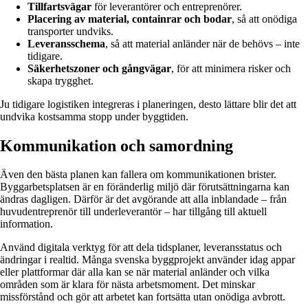
Tillfartsvägar
för leverantörer och entreprenörer.
Placering av material, containrar och bodar
, så att onödiga
transporter undviks.
Leveransschema
, så att material anländer när de behövs – inte
tidigare.
Säkerhetszoner och gångvägar
, för att minimera risker och
skapa trygghet.
Ju tidigare logistiken integreras i planeringen, desto lättare blir det att
undvika kostsamma stopp under byggtiden.
Kommunikation och samordning
Även den bästa planen kan fallera om kommunikationen brister.
Byggarbetsplatsen är en föränderlig miljö där förutsättningarna kan
ändras dagligen. Därför är det avgörande att alla inblandade – från
huvudentreprenör till underleverantör – har tillgång till aktuell
information.
Använd digitala verktyg för att dela tidsplaner, leveransstatus och
ändringar i realtid. Många svenska byggprojekt använder idag appar
eller plattformar där alla kan se när material anländer och vilka
områden som är klara för nästa arbetsmoment. Det minskar
missförstånd och gör att arbetet kan fortsätta utan onödiga avbrott.