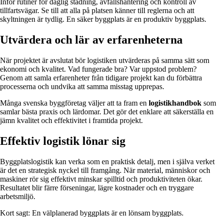
Inför rutiner för daglig städning, avfallshantering och kontroll av
tillfartsvägar. Se till att alla på platsen känner till reglerna och att
skyltningen är tydlig. En säker byggplats är en produktiv byggplats.
Utvärdera och lär av erfarenheterna
När projektet är avslutat bör logistiken utvärderas på samma sätt som
ekonomi och kvalitet. Vad fungerade bra? Var uppstod problem?
Genom att samla erfarenheter från tidigare projekt kan du förbättra
processerna och undvika att samma misstag upprepas.
Många svenska byggföretag väljer att ta fram en
logistikhandbok
som
samlar bästa praxis och lärdomar. Det gör det enklare att säkerställa en
jämn kvalitet och effektivitet i framtida projekt.
Effektiv logistik lönar sig
Byggplatslogistik kan verka som en praktisk detalj, men i själva verket
är det en strategisk nyckel till framgång. När material, människor och
maskiner rör sig effektivt minskar spilltid och produktiviteten ökar.
Resultatet blir färre förseningar, lägre kostnader och en tryggare
arbetsmiljö.
Kort sagt: En välplanerad byggplats är en lönsam byggplats.