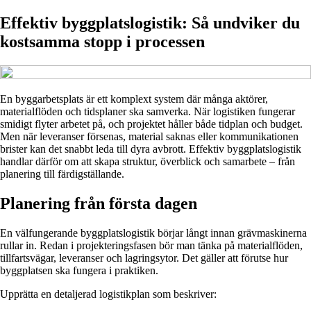
Effektiv byggplatslogistik: Så undviker du
kostsamma stopp i processen
En byggarbetsplats är ett komplext system där många aktörer,
materialflöden och tidsplaner ska samverka. När logistiken fungerar
smidigt flyter arbetet på, och projektet håller både tidplan och budget.
Men när leveranser försenas, material saknas eller kommunikationen
brister kan det snabbt leda till dyra avbrott. Effektiv byggplatslogistik
handlar därför om att skapa struktur, överblick och samarbete – från
planering till färdigställande.
Planering från första dagen
En välfungerande byggplatslogistik börjar långt innan grävmaskinerna
rullar in. Redan i projekteringsfasen bör man tänka på materialflöden,
tillfartsvägar, leveranser och lagringsytor. Det gäller att förutse hur
byggplatsen ska fungera i praktiken.
Upprätta en detaljerad logistikplan som beskriver: