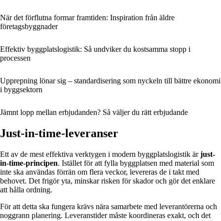
När det förflutna formar framtiden: Inspiration från äldre
företagsbyggnader
Effektiv byggplatslogistik: Så undviker du kostsamma stopp i
processen
Upprepning lönar sig – standardisering som nyckeln till bättre ekonomi
i byggsektorn
Jämnt lopp mellan erbjudanden? Så väljer du rätt erbjudande
Just-in-time-leveranser
Ett av de mest effektiva verktygen i modern byggplatslogistik är
just-
in-time-principen
. Istället för att fylla byggplatsen med material som
inte ska användas förrän om flera veckor, levereras de i takt med
behovet. Det frigör yta, minskar risken för skador och gör det enklare
att hålla ordning.
För att detta ska fungera krävs nära samarbete med leverantörerna och
noggrann planering. Leveranstider måste koordineras exakt, och det