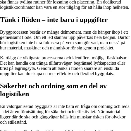
ska finnas tydliga rutiner för lossning och placering. En dedikerad
logistikkoordinator kan vara en stor tillgång för att hålla ihop helheten.
Tänk i flöden – inte bara i uppgifter
Byggprocessen består av många delmoment, men de hänger ihop i ett
gemensamt flöde. Om ett led stannar upp påverkas hela kedjan. Därför
bör logistiken inte bara fokusera på vem som gör vad, utan också på
hur material, maskiner och människor rör sig genom projektet.
Kartlägg de viktigaste processerna och identifiera möjliga flaskhalsar.
Det kan handla om trånga tillfartsvägar, begränsad lyftkapacitet eller
brist på lagringsyta. Genom att tänka i flöden snarare än enskilda
uppgifter kan du skapa en mer effektiv och flexibel byggplats.
Säkerhet och ordning som en del av
logistiken
En välorganiserad byggplats är inte bara en fråga om ordning och reda
– det är en förutsättning för säkerhet och effektivitet. När material
ligger där de ska och gångvägar hålls fria minskar risken för olyckor
och stillestånd.