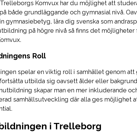
relleborgs Komvux har du möjlighet att studera
på både grundläggande och gymnasial nivå. Oa
in gymnasiebetyg, lära dig svenska som andraspr
utbildning på högre nivå så finns det möjligheter 
Komvux.
dningens Roll
ngen spelar en viktig roll i samhället genom att 
 fortsätta utbilda sig oavsett ålder eller bakgrun
nutbildning skapar man en mer inkluderande oc
ad samhällsutveckling där alla ges möjlighet at
tial.
ildningen i Trelleborg