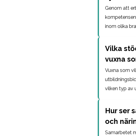
Genom att erb
kompetensen ho
inom olika bra
Vilka stö
vuxna som
Vuxna som vill
utbildningsbi
vilken typ av u
Hur ser 
och närin
Samarbetet me