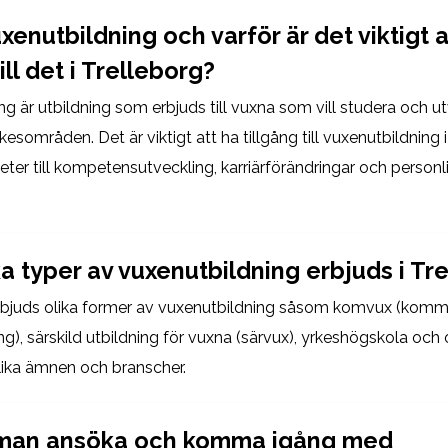
xenutbildning och varför är det viktigt a
till det i Trelleborg?
g är utbildning som erbjuds till vuxna som vill studera och utv
sområden. Det är viktigt att ha tillgång till vuxenutbildning i
eter till kompetensutveckling, karriärförändringar och personlig
ka typer av vuxenutbildning erbjuds i Tr
erbjuds olika former av vuxenutbildning såsom komvux (kom
g), särskild utbildning för vuxna (särvux), yrkeshögskola och 
lika ämnen och branscher.
 man ansöka och komma igång med