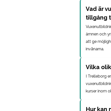
Vad är vu
tillgång 
Vuxenutbildnin
ämnen och yrke
att ge möjligh
invånarna.
Vilka oli
I Trelleborg 
vuxenutbildnin
kurser inom o
Hur kan