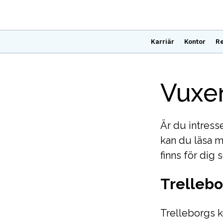
Karriär
Kontor
Re
Vuxen
Är du intress
kan du läsa m
finns för dig 
Trelleb
Trelleborgs 