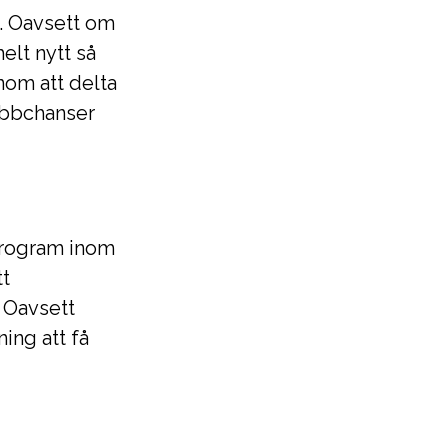
ra. Oavsett om
helt nytt så
nom att delta
jobbchanser
program inom
tt
. Oavsett
ing att få