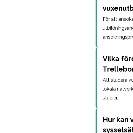
vuxenutb
För att ansök
utbildningsan
ansökningspro
Vilka för
Trellebo
Att studera vu
lokala nätverk
studier.
Hur kan v
sysselsä