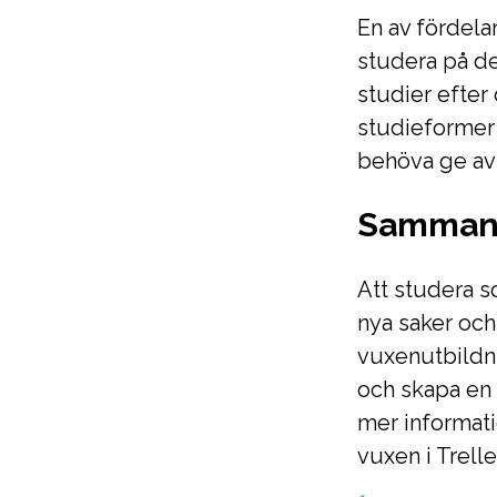
En av fördela
studera på de
studier efter
studieformer 
behöva ge avk
Sammanf
Att studera s
nya saker och 
vuxenutbildn
och skapa en 
mer informati
vuxen i Trell