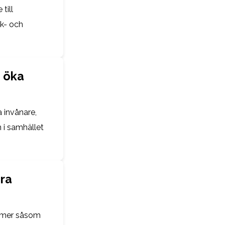
till
ik- och
t öka
 invånare,
 i samhället
era
former såsom