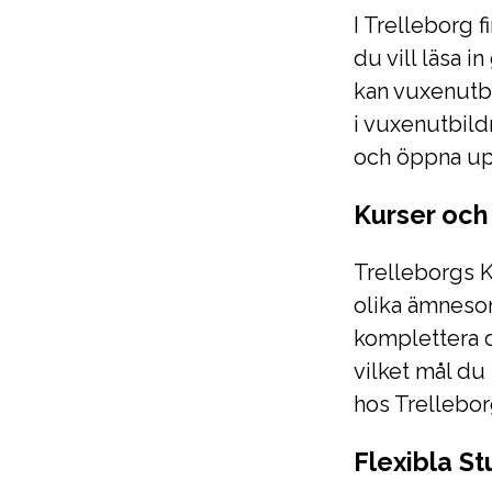
I Trelleborg f
du vill läsa i
kan vuxenutbi
i vuxenutbild
och öppna upp
Kurser oc
Trelleborgs 
olika ämnesom
komplettera d
vilket mål du
hos Trellebo
Flexibla S