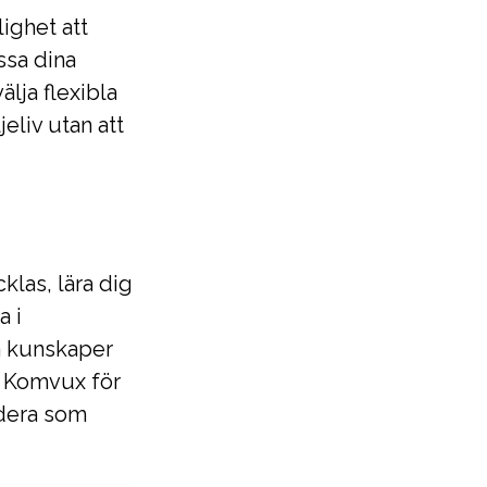
ighet att
ssa dina
lja flexibla
liv utan att
klas, lära dig
a i
a kunskaper
s Komvux för
udera som