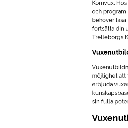
Komvux. Hos T
och program 
behöver läsa 
fortsätta din 
Trelleborgs 
Vuxenutbil
Vuxenutbildni
möjlighet att
erbjuda vuxe
kunskapsbaser
sin fulla poten
Vuxenutb