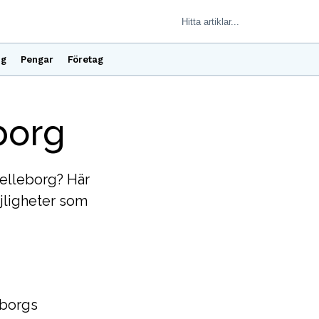
ng
Pengar
Företag
borg
relleborg? Här
jligheter som
eborgs