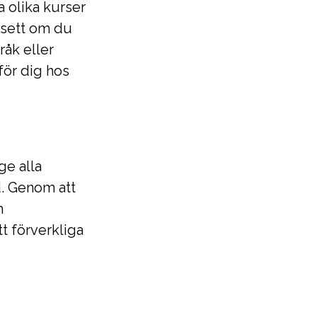
 olika kurser
vsett om du
åk eller
för dig hos
ge alla
d. Genom att
h
t förverkliga