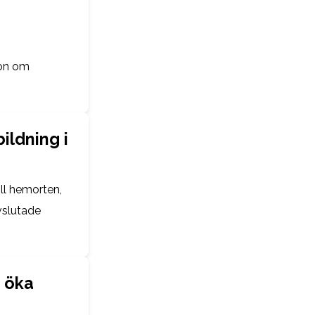
ion om
ildning i
ill hemorten,
avslutade
t öka