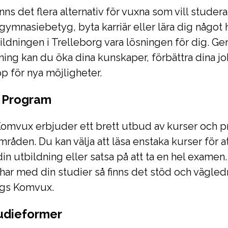
inns det flera alternativ för vuxna som vill stude
n gymnasiebetyg, byta karriär eller lära dig något 
ldningen i Trelleborg vara lösningen för dig. Ge
ning kan du öka dina kunskaper, förbättra dina 
 för nya möjligheter.
h Program
Komvux erbjuder ett brett utbud av kurser och 
råden. Du kan välja att läsa enstaka kurser för a
in utbildning eller satsa på att ta en hel examen
 har med din studier så finns det stöd och vägledn
rgs Komvux.
tudieformer