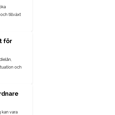
öka
och tillväxt
t för
dielån,
ituation och
rdnare
g kan vara