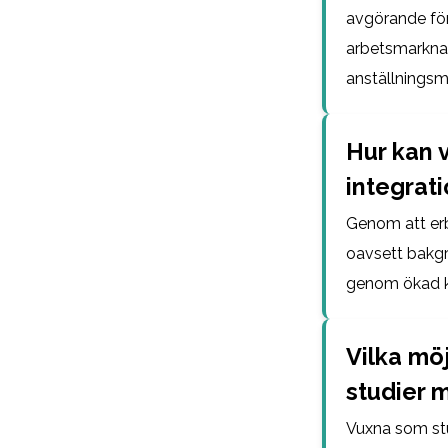
avgörande för 
arbetsmarknad
anställningsmö
Hur kan v
integrat
Genom att erb
oavsett bakgr
genom ökad k
Vilka möj
studier m
Vuxna som stu