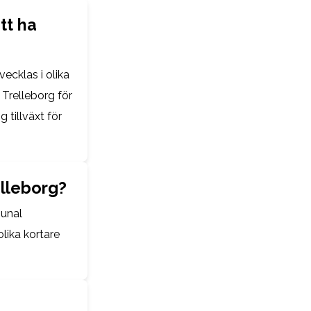
tt ha
ecklas i olika
 Trelleborg för
 tillväxt för
elleborg?
munal
olika kortare