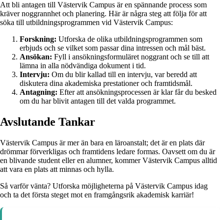
Att bli antagen till Västervik Campus är en spännande process som
kräver noggrannhet och planering. Här är några steg att följa för att
söka till utbildningsprogrammen vid Västervik Campus:
Forskning:
Utforska de olika utbildningsprogrammen som
erbjuds och se vilket som passar dina intressen och mål bäst.
Ansökan:
Fyll i ansökningsformuläret noggrant och se till att
lämna in alla nödvändiga dokument i tid.
Intervju:
Om du blir kallad till en intervju, var beredd att
diskutera dina akademiska prestationer och framtidsmål.
Antagning:
Efter att ansökningsprocessen är klar får du besked
om du har blivit antagen till det valda programmet.
Avslutande Tankar
Västervik Campus är mer än bara en läroanstalt; det är en plats där
drömmar förverkligas och framtidens ledare formas. Oavsett om du är
en blivande student eller en alumner, kommer Västervik Campus alltid
att vara en plats att minnas och hylla.
Så varför vänta? Utforska möjligheterna på Västervik Campus idag
och ta det första steget mot en framgångsrik akademisk karriär!