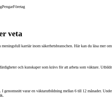
ng
Pengar
Företag
er veta
meningsfull karriär inom säkerhetsbranschen. Här kan du läsa mer om v
e färdigheter och kunskaper som krävs för att arbeta som väktare. Utbild
I genomsnitt varar en väktarutbildning mellan 6 till 12 månader. Under 
ik.