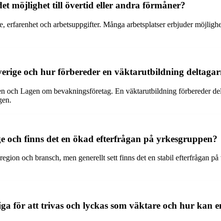
det möjlighet till övertid eller andra förmåner?
e, erfarenhet och arbetsuppgifter. Många arbetsplatser erbjuder möjlighe
verige och hur förbereder en väktarutbildning deltagarn
en och Lagen om bevakningsföretag. En väktarutbildning förbereder delt
gen.
ge och finns det en ökad efterfrågan på yrkesgruppen?
egion och bransch, men generellt sett finns det en stabil efterfrågan p
ga för att trivas och lyckas som väktare och hur kan en