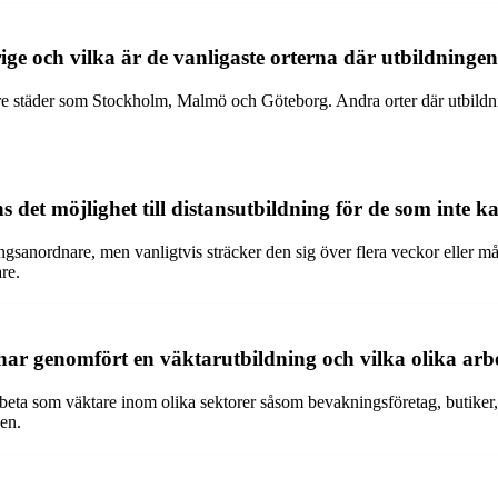
e och vilka är de vanligaste orterna där utbildninge
större städer som Stockholm, Malmö och Göteborg. Andra orter där utbil
s det möjlighet till distansutbildning för de som inte k
ngsanordnare, men vanligtvis sträcker den sig över flera veckor eller må
are.
 har genomfört en väktarutbildning och vilka olika ar
arbeta som väktare inom olika sektorer såsom bevakningsföretag, butiker
hen.