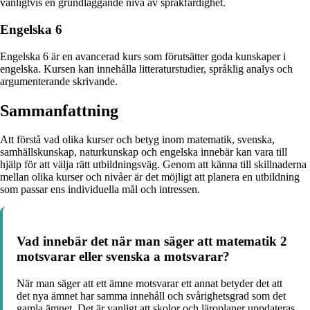
vanligtvis en grundläggande nivå av språkfärdighet.
Engelska 6
Engelska 6 är en avancerad kurs som förutsätter goda kunskaper i
engelska. Kursen kan innehålla litteraturstudier, språklig analys och
argumenterande skrivande.
Sammanfattning
Att förstå vad olika kurser och betyg inom matematik, svenska,
samhällskunskap, naturkunskap och engelska innebär kan vara till
hjälp för att välja rätt utbildningsväg. Genom att känna till skillnaderna
mellan olika kurser och nivåer är det möjligt att planera en utbildning
som passar ens individuella mål och intressen.
Vad innebär det när man säger att matematik 2
motsvarar eller svenska a motsvarar?
När man säger att ett ämne motsvarar ett annat betyder det att
det nya ämnet har samma innehåll och svårighetsgrad som det
gamla ämnet. Det är vanligt att skolor och läroplaner uppdateras