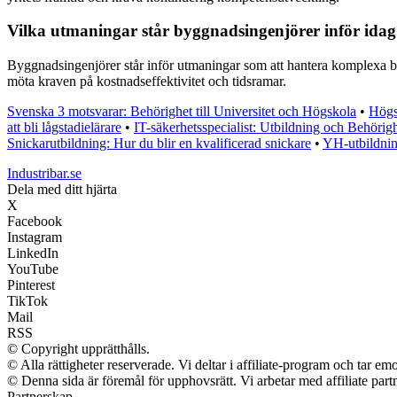
Vilka utmaningar står byggnadsingenjörer inför ida
Byggnadsingenjörer står inför utmaningar som att hantera komplexa byg
möta kraven på kostnadseffektivitet och tidsramar.
Svenska 3 motsvarar: Behörighet till Universitet och Högskola
•
Högsk
att bli lågstadielärare
•
IT-säkerhetsspecialist: Utbildning och Behörig
Snickarutbildning: Hur du blir en kvalificerad snickare
•
YH-utbildni
Industribar.se
Dela med ditt hjärta
X
Facebook
Instagram
LinkedIn
YouTube
Pinterest
TikTok
Mail
RSS
© Copyright upprätthålls.
© Alla rättigheter reserverade. Vi deltar i affiliate-program och tar 
© Denna sida är föremål för upphovsrätt. Vi arbetar med affiliate partn
Partnerskap