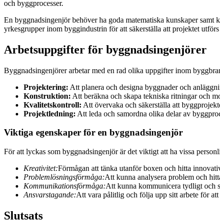
och byggprocesser.
En byggnadsingenjör behöver ha goda matematiska kunskaper samt kun
yrkesgrupper inom byggindustrin för att säkerställa att projektet utförs 
Arbetsuppgifter för byggnadsingenjörer
Byggnadsingenjörer arbetar med en rad olika uppgifter inom byggbran
Projektering:
Att planera och designa byggnader och anläggni
Konstruktion:
Att beräkna och skapa tekniska ritningar och mod
Kvalitetskontroll:
Att övervaka och säkerställa att byggprojektet
Projektledning:
Att leda och samordna olika delar av byggproces
Viktiga egenskaper för en byggnadsingenjör
För att lyckas som byggnadsingenjör är det viktigt att ha vissa person
Kreativitet:
Förmågan att tänka utanför boxen och hitta innovati
Problemlösningsförmåga:
Att kunna analysera problem och hitta
Kommunikationsförmåga:
Att kunna kommunicera tydligt och s
Ansvarstagande:
Att vara pålitlig och följa upp sitt arbete för at
Slutsats