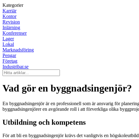
Kategorier
Karriär
Kontor
Revision
Inlärning
Konferenser
Lager
Lokal
Marknadsföring
Pengar
Företag
Industribar.se
Vad gör en byggnadsingenjör?
En byggnadsingenjör är en professionell som är ansvarig för planering
byggnadsingenjörer en avgörande roll i att förverkliga olika byggproje
Utbildning och kompetens
För att bli en byggnadsingenjör krävs det vanligtvis en högskoleutbi