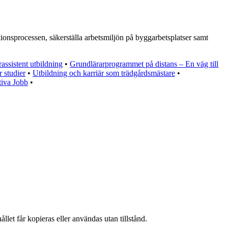
ionsprocessen, säkerställa arbetsmiljön på byggarbetsplatser samt
assistent utbildning
•
Grundlärarprogrammet på distans – En väg till
r studier
•
Utbildning och karriär som trädgårdsmästare
•
tiva Jobb
•
llet får kopieras eller användas utan tillstånd.