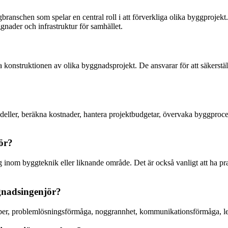
nschen som spelar en central roll i att förverkliga olika byggprojekt
gnader och infrastruktur för samhället.
 konstruktionen av olika byggnadsprojekt. De ansvarar för att säkerstä
deller, beräkna kostnader, hantera projektbudgetar, övervaka byggproces
jör?
 inom byggteknik eller liknande område. Det är också vanligt att ha pra
gnadsingenjör?
er, problemlösningsförmåga, noggrannhet, kommunikationsförmåga, led