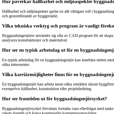
Hur påverkar hållbarhet och miljöaspekter byggnads
Hållbarhet och miljöaspekter spelar en allt viktigare roll i byggnadsin
och genomförande av byggprojekt.
Vilka tekniska verktyg och program är vanligt för
Byggnadsingenjörer använder sig ofta av CAD-program för att skapa ri
analysera konstruktioner och materialval.
Hur ser en typisk arbetsdag ut för en byggnadsingen
En typisk arbetsdag för en byggnadsingenjör kan innebära möten med
olika intressenter.
Vilka karriärmöjligheter finns för en byggnadsingenj
En byggnadsingenjör kan arbeta inom olika områden såsom byggföretag,
exempelvis hållbarhet, konstruktion eller projektledning.
Hur ser framtiden ut för byggnadsingenjörsyrket?
Byggnadsingenjörsyrket förväntas fortsätta vara efterfrågat med tank
yrkets framtid och kräva kontinuerlig kompetensutveckling.