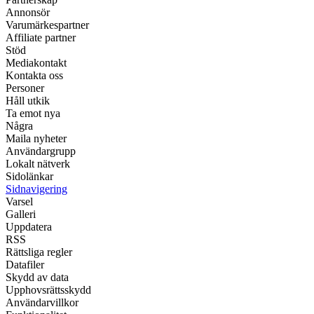
Annonsör
Varumärkespartner
Affiliate partner
Stöd
Mediakontakt
Kontakta oss
Personer
Håll utkik
Ta emot nya
Några
Maila nyheter
Användargrupp
Lokalt nätverk
Sidolänkar
Sidnavigering
Varsel
Galleri
Uppdatera
RSS
Rättsliga regler
Datafiler
Skydd av data
Upphovsrättsskydd
Användarvillkor