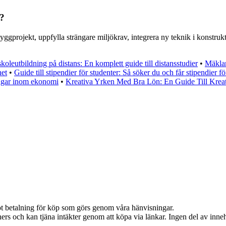
g?
gprojekt, uppfylla strängare miljökrav, integrera ny teknik i konstrukt
oleutbildning på distans: En komplett guide till distansstudier
•
Mäklar
het
•
Guide till stipendier för studenter: Så söker du och får stipendier fö
ngar inom ekonomi
•
Kreativa Yrken Med Bra Lön: En Guide Till Krea
emot betalning för köp som görs genom våra hänvisningar.
ers och kan tjäna intäkter genom att köpa via länkar. Ingen del av innehå