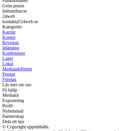
Funktionalitet
Grön praxis
Industribar.se
24web
kontakt@24web.se
Kategorier
Karriär
Kontor
Revision
Inlärning
Konferenser
Lager
Lokal
Marknadsföring
Pengar
Företag
Läs mer om oss
Få hjälp
Mediakit
Exponering
Profil
Nyhetsmail
Partnerskap
Dela ett tips
© Copyright upprätthålls.