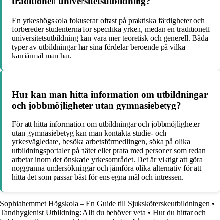
traditionell universitetsutbildning?
En yrkeshögskola fokuserar oftast på praktiska färdigheter och
förbereder studenterna för specifika yrken, medan en traditionell
universitetsutbildning kan vara mer teoretisk och generell. Båda
typer av utbildningar har sina fördelar beroende på vilka
karriärmål man har.
Hur kan man hitta information om utbildningar
och jobbmöjligheter utan gymnasiebetyg?
För att hitta information om utbildningar och jobbmöjligheter
utan gymnasiebetyg kan man kontakta studie- och
yrkesvägledare, besöka arbetsförmedlingen, söka på olika
utbildningsportaler på nätet eller prata med personer som redan
arbetar inom det önskade yrkesområdet. Det är viktigt att göra
noggranna undersökningar och jämföra olika alternativ för att
hitta det som passar bäst för ens egna mål och intressen.
Sophiahemmet Högskola – En Guide till Sjuksköterskeutbildningen
•
Tandhygienist Utbildning: Allt du behöver veta
•
Hur du hittar och