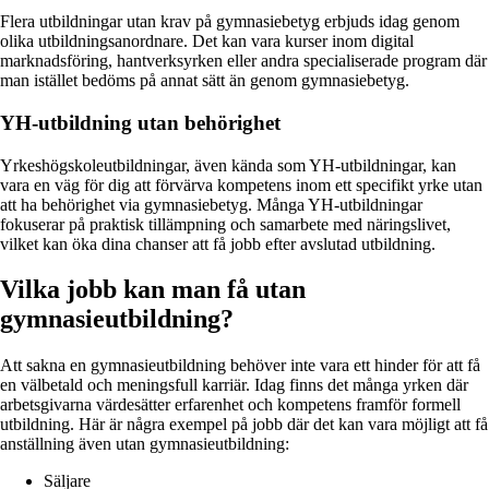
Flera utbildningar utan krav på gymnasiebetyg erbjuds idag genom
olika utbildningsanordnare. Det kan vara kurser inom digital
marknadsföring, hantverksyrken eller andra specialiserade program där
man istället bedöms på annat sätt än genom gymnasiebetyg.
YH-utbildning utan behörighet
Yrkeshögskoleutbildningar, även kända som YH-utbildningar, kan
vara en väg för dig att förvärva kompetens inom ett specifikt yrke utan
att ha behörighet via gymnasiebetyg. Många YH-utbildningar
fokuserar på praktisk tillämpning och samarbete med näringslivet,
vilket kan öka dina chanser att få jobb efter avslutad utbildning.
Vilka jobb kan man få utan
gymnasieutbildning?
Att sakna en gymnasieutbildning behöver inte vara ett hinder för att få
en välbetald och meningsfull karriär. Idag finns det många yrken där
arbetsgivarna värdesätter erfarenhet och kompetens framför formell
utbildning. Här är några exempel på jobb där det kan vara möjligt att få
anställning även utan gymnasieutbildning:
Säljare