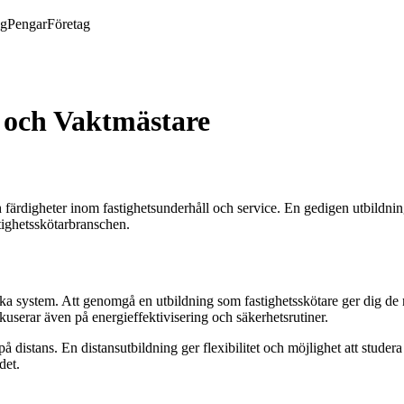
ng
Pengar
Företag
e och Vaktmästare
h färdigheter inom fastighetsunderhåll och service. En gedigen utbildni
stighetsskötarbranschen.
niska system. Att genomgå en utbildning som fastighetsskötare ger dig d
okuserar även på energieffektivisering och säkerhetsrutiner.
distans. En distansutbildning ger flexibilitet och möjlighet att studera
det.