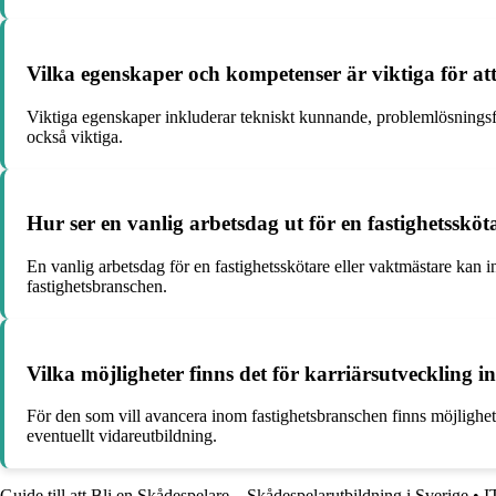
Vilka egenskaper och kompetenser är viktiga för att
Viktiga egenskaper inkluderar tekniskt kunnande, problemlösnings
också viktiga.
Hur ser en vanlig arbetsdag ut för en fastighetssköt
En vanlig arbetsdag för en fastighetsskötare eller vaktmästare kan
fastighetsbranschen.
Vilka möjligheter finns det för karriärsutveckling i
För den som vill avancera inom fastighetsbranschen finns möjligheter 
eventuellt vidareutbildning.
Guide till att Bli en Skådespelare – Skådespelarutbildning i Sverige
•
I