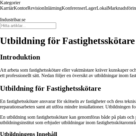
Kategorier
Karriär
Kontor
Revision
Inlärning
Konferenser
Lager
Lokal
Marknadsföri
Industribar.se
Utbildning för Fastighetsskötar
Introduktion
Att arbeta som fastighetsskötare eller vaktmästare kräver kunskaper oc
ett professionellt sätt. Nedan följer en översikt av utbildningar inom fa
Utbildning för Fastighetsskötare
En fastighetsskötare ansvarar för skötseln av fastigheter och dess tek
reparationsarbeten samt att utföra mindre installationer. Utbildningen f
En utbildning som fastighetsskötare kan genomföras både på plats och på 
utbildningsinstitut som erbjuder utbildningar inom fastighetsskötarområ
Utbildningens Innehåll