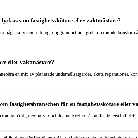
 lyckas som fastighetsskötare eller vaktmästare?
förmåga, serviceinriktning, noggrannhet och god kommunikationsförmåg
are eller vaktmästare?
 innebära en mix av planerade underhållsåtgärder, akuta reparationer, 
nom fastighetsbranschen för en fastighetsskötare eller 
att ta på sig mer ansvar och ledande roller såsom fastighetschef, driftsa
T-utbildningar för framtiden
•
Allt du behöver veta om högskoleprovet