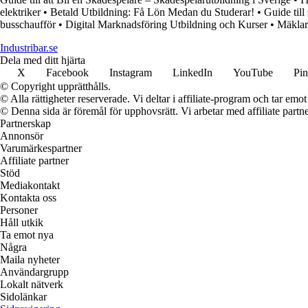
elektriker
•
Betald Utbildning: Få Lön Medan du Studerar!
•
Guide till
busschaufför
•
Digital Marknadsföring Utbildning och Kurser
•
Mäklaru
Industribar.se
Dela med ditt hjärta
X
Facebook
Instagram
LinkedIn
YouTube
Pin
© Copyright upprätthålls.
© Alla rättigheter reserverade. Vi deltar i affiliate-program och tar e
© Denna sida är föremål för upphovsrätt. Vi arbetar med affiliate partner
Partnerskap
Annonsör
Varumärkespartner
Affiliate partner
Stöd
Mediakontakt
Kontakta oss
Personer
Håll utkik
Ta emot nya
Några
Maila nyheter
Användargrupp
Lokalt nätverk
Sidolänkar