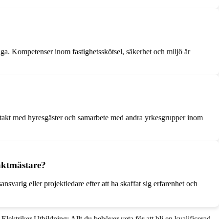
a. Kompetenser inom fastighetsskötsel, säkerhet och miljö är
kontakt med hyresgäster och samarbete med andra yrkesgrupper inom
vaktmästare?
nsvarig eller projektledare efter att ha skaffat sig erfarenhet och
•
Elektriker Utbildning: Allt du behöver veta för att bli en kvalificerad