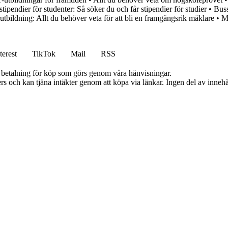
 stipendier för studenter: Så söker du och får stipendier för studier
•
Buss
tbildning: Allt du behöver veta för att bli en framgångsrik mäklare
•
M
terest
TikTok
Mail
RSS
mot betalning för köp som görs genom våra hänvisningar.
s och kan tjäna intäkter genom att köpa via länkar. Ingen del av innehåll