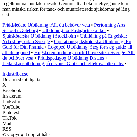
regelbundna tandläkarbesök. Genom att arbeta förebyggande kan
man minska risken för tand- och munrelaterade sjukdomar på lång
sikt.
Fritidsledare Utbildning: Allt du behöver veta
•
Performing Arts
School i Göteborg
•
Utbildning för Fastighetstekniker
•
Sjuksköterska Utbildning i Stockholm
•
Utbildning på Engelska:
Yrkeshögskola i Sverige
•
Operationssjuksköterska Utbildning: En
Guid för Din Framtid
•
Logoped Utbildning: Steg för steg guide till
att bli logoped
•
Högskoleutbildningar och Universitet i Sverige: Allt
du behöver veta
•
Fritidspedagog Utbildning Distans
•
Ledarskapsutbildning på distans: Gratis och effektiva alternativ
•
Industribar.se
Dela med ditt hjärta
X
Facebook
Instagram
LinkedIn
YouTube
Pinterest
TikTok
Mail
RSS
© Copyright upprätthålls.