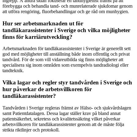
ingrepp. Å andra sidan fokuserar en tandhygienist främst på att
förebygga och behandla tand- och munrelaterade sjukdomar genom
att utföra rengöring, fluorbehandlingar och ge råd om munhygien.
Hur ser arbetsmarknaden ut för
tandläkarassistenter i Sverige och vilka möjligheter
finns för karriärutveckling?
Arbetsmarknaden för tandläkarassistenter i Sverige är generellt sett
god med möjligheter till anställning både inom offentlig och privat
tandvård. För de som vill vidareutbilda sig finns möjligheter att
specialisera sig inom områden som exempelvis tandradiologi eller
tandteknik.
Vilka lagar och regler styr tandvården i Sverige och
hur påverkar de arbetsvillkoren för
tandläkarassistenter?
Tandvården i Sverige regleras främst av Hälso- och sjukvårdslagen
samt Patientdatalagen. Dessa lagar ställer krav på bland annat
patientsäkerhet, sekretess och kvalitetssäkring vilket påverkar
arbetsvillkoren för tandläkarassistenter genom att de måste följa
strikta riktlinjer och protokoll.