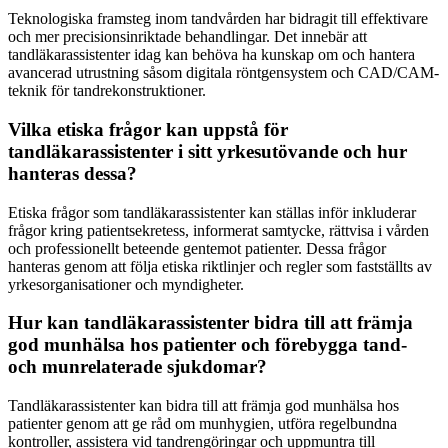
Teknologiska framsteg inom tandvården har bidragit till effektivare
och mer precisionsinriktade behandlingar. Det innebär att
tandläkarassistenter idag kan behöva ha kunskap om och hantera
avancerad utrustning såsom digitala röntgensystem och CAD/CAM-
teknik för tandrekonstruktioner.
Vilka etiska frågor kan uppstå för
tandläkarassistenter i sitt yrkesutövande och hur
hanteras dessa?
Etiska frågor som tandläkarassistenter kan ställas inför inkluderar
frågor kring patientsekretess, informerat samtycke, rättvisa i vården
och professionellt beteende gentemot patienter. Dessa frågor
hanteras genom att följa etiska riktlinjer och regler som fastställts av
yrkesorganisationer och myndigheter.
Hur kan tandläkarassistenter bidra till att främja
god munhälsa hos patienter och förebygga tand-
och munrelaterade sjukdomar?
Tandläkarassistenter kan bidra till att främja god munhälsa hos
patienter genom att ge råd om munhygien, utföra regelbundna
kontroller, assistera vid tandrengöringar och uppmuntra till