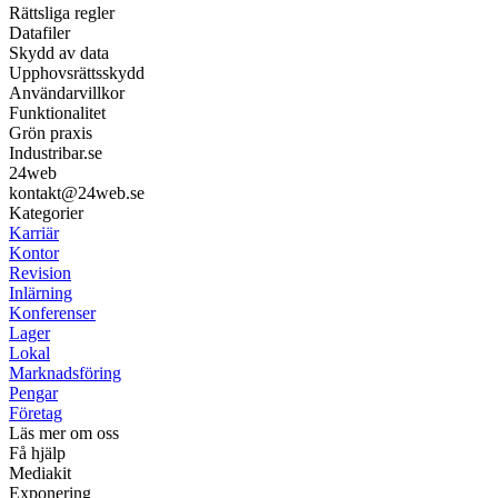
Rättsliga regler
Datafiler
Skydd av data
Upphovsrättsskydd
Användarvillkor
Funktionalitet
Grön praxis
Industribar.se
24web
kontakt@24web.se
Kategorier
Karriär
Kontor
Revision
Inlärning
Konferenser
Lager
Lokal
Marknadsföring
Pengar
Företag
Läs mer om oss
Få hjälp
Mediakit
Exponering