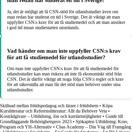
man redan har studerat en tid i Sverige?
Ja, det är möjligt att få CSN-stöd för utlandsstudier även om
man redan har studerat en tid i Sverige. Det är viktigt att man
uppfyller CSN:s krav för att få studiemedel och att man ansöker
i god tid innan studiestarten utomlands.
Vad händer om man inte uppfyller CSN:s krav
för att få studiemedel för utlandsstudier?
Om man inte uppfyller CSN:s krav för att få studiemedel för
utlandsstudier kan man riskera att inte få ekonomiskt stöd från
CSN. Det är därför viktigt att noga följa CSN:s regler och krav
för att säkerställa att man får det stöd man behöver under sina
utlandsstudier.
Skillnad mellan fritidspedagog och lärare i fritidshem
•
Köpa
Kurslitteratur och Referenslitteratur: Allt du Behöver Veta
•
Kostrådgivare – Utbildning, lön och karriärmöjligheter
•
Guide till
Grundläggande Behörighetsprov 2023
•
Sjökapten Utbildning: Krav,
Program och YH-Alternativ
•
Chas Academy – Din Väg till Framgång