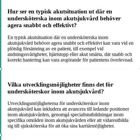
Hur ser en typisk akutsituation ut där en
undersköterska inom akutsjukvård behöver
agera snabbt och effektivt?
En typisk akutsituation där en undersköterska inom
akutsjukvård behöver agera snabbt och effektivt kan vara vid en
plötslig försämring av en patient, till exempel vid
andningssvårigheter, hjärtstopp eller akut smärta, där snabb och
korrekt hantering kan vara avgörande för patientens överlevnad.
Vilka utvecklingsmöjligheter finns det för
undersköterskor inom akutsjukvård?
Utvecklingsmöjligheterna för undersköterskor inom
akutsjukvård kan inkludera att avancera till ledande positioner
inom akutsjukvården, genomgå specialistutbildningar inom
specifika områden inom akutsjukvården eller att vidareutbilda
sig till sjuksköterska för att öka sina karriärmöjligheter.