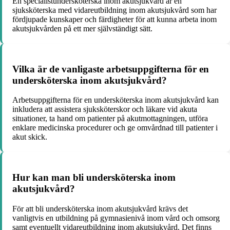
En specialistundersköterska inom akutsjukvård är en
sjuksköterska med vidareutbildning inom akutsjukvård som har
fördjupade kunskaper och färdigheter för att kunna arbeta inom
akutsjukvården på ett mer självständigt sätt.
Vilka är de vanligaste arbetsuppgifterna för en
undersköterska inom akutsjukvård?
Arbetsuppgifterna för en undersköterska inom akutsjukvård kan
inkludera att assistera sjuksköterskor och läkare vid akuta
situationer, ta hand om patienter på akutmottagningen, utföra
enklare medicinska procedurer och ge omvårdnad till patienter i
akut skick.
Hur kan man bli undersköterska inom
akutsjukvård?
För att bli undersköterska inom akutsjukvård krävs det
vanligtvis en utbildning på gymnasienivå inom vård och omsorg
samt eventuellt vidareutbildning inom akutsjukvård. Det finns