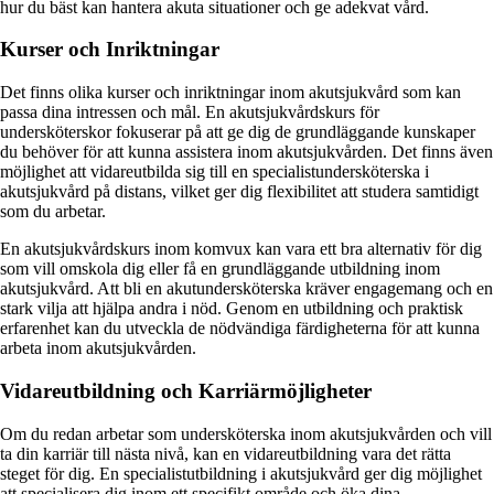
hur du bäst kan hantera akuta situationer och ge adekvat vård.
Kurser och Inriktningar
Det finns olika kurser och inriktningar inom akutsjukvård som kan
passa dina intressen och mål. En akutsjukvårdskurs för
undersköterskor fokuserar på att ge dig de grundläggande kunskaper
du behöver för att kunna assistera inom akutsjukvården. Det finns även
möjlighet att vidareutbilda sig till en specialistundersköterska i
akutsjukvård på distans, vilket ger dig flexibilitet att studera samtidigt
som du arbetar.
En akutsjukvårdskurs inom komvux kan vara ett bra alternativ för dig
som vill omskola dig eller få en grundläggande utbildning inom
akutsjukvård. Att bli en akutundersköterska kräver engagemang och en
stark vilja att hjälpa andra i nöd. Genom en utbildning och praktisk
erfarenhet kan du utveckla de nödvändiga färdigheterna för att kunna
arbeta inom akutsjukvården.
Vidareutbildning och Karriärmöjligheter
Om du redan arbetar som undersköterska inom akutsjukvården och vill
ta din karriär till nästa nivå, kan en vidareutbildning vara det rätta
steget för dig. En specialistutbildning i akutsjukvård ger dig möjlighet
att specialisera dig inom ett specifikt område och öka dina