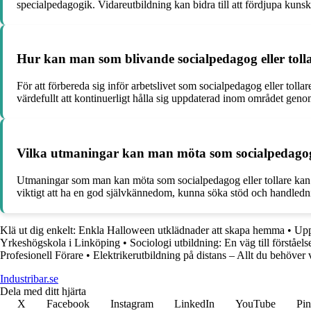
specialpedagogik. Vidareutbildning kan bidra till att fördjupa kun
Hur kan man som blivande socialpedagog eller tollar
För att förbereda sig inför arbetslivet som socialpedagog eller tolla
värdefullt att kontinuerligt hålla sig uppdaterad inom området genom 
Vilka utmaningar kan man möta som socialpedagog 
Utmaningar som man kan möta som socialpedagog eller tollare kan var
viktigt att ha en god självkännedom, kunna söka stöd och handledni
Klä ut dig enkelt: Enkla Halloween utklädnader att skapa hemma
•
Upp
Yrkeshögskola i Linköping
•
Sociologi utbildning: En väg till förståel
Profesionell Förare
•
Elektrikerutbildning på distans – Allt du behöver 
Industribar.se
Dela med ditt hjärta
X
Facebook
Instagram
LinkedIn
YouTube
Pin