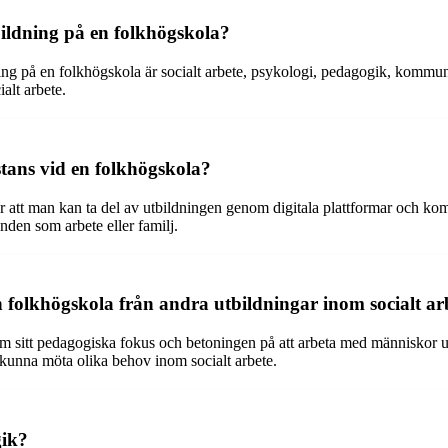
bildning på en folkhögskola?
g på en folkhögskola är socialt arbete, psykologi, pedagogik, kommunika
alt arbete.
stans vid en folkhögskola?
bär att man kan ta del av utbildningen genom digitala plattformar och k
nden som arbete eller familj.
en folkhögskola från andra utbildningar inom socialt ar
om sitt pedagogiska fokus och betoningen på att arbeta med människor u
t kunna möta olika behov inom socialt arbete.
gik?