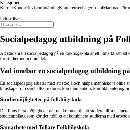
Kategorier
Karriär
Kontor
Revision
Inlärning
Konferenser
Lager
Lokal
Marknadsföri
Industribar.se
Socialpedagog utbildning på Fo
Att studera till socialpedagog på en folkhögskola är ett utmärkt sätt at
för studier inom området.
Vad innebär en socialpedagog utbildning på
En socialpedagog arbetar med att stödja och hjälpa människor i olika si
kunskaper om samhällsstrukturer, kommunikation, konflikthantering o
Studiemöjligheter på folkhögskola
Det finns flera möjligheter när det kommer till att studera till socialpe
studieupplägg som gör det möjligt att kombinera studierna med arbete e
Samarbete med Tollare Folkhögskola