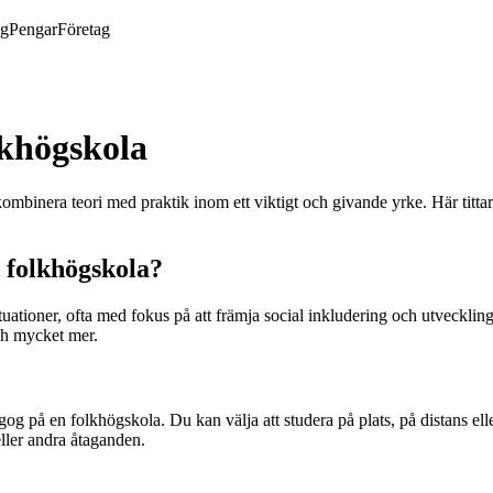
ng
Pengar
Företag
lkhögskola
t kombinera teori med praktik inom ett viktigt och givande yrke. Här tit
 folkhögskola?
tuationer, ofta med fokus på att främja social inkludering och utvecklin
ch mycket mer.
dagog på en folkhögskola. Du kan välja att studera på plats, på distans el
ller andra åtaganden.