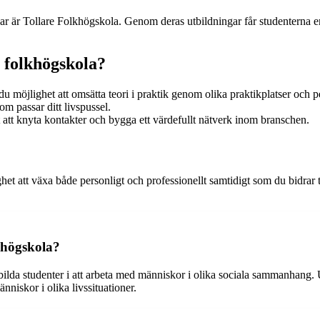
r är Tollare Folkhögskola. Genom deras utbildningar får studenterna e
å folkhögskola?
u möjlighet att omsätta teori i praktik genom olika praktikplatser och 
m passar ditt livspussel.
att knyta kontakter och bygga ett värdefullt nätverk inom branschen.
het att växa både personligt och professionellt samtidigt som du bidrar t
khögskola?
bilda studenter i att arbeta med människor i olika sociala sammanhang
nniskor i olika livssituationer.