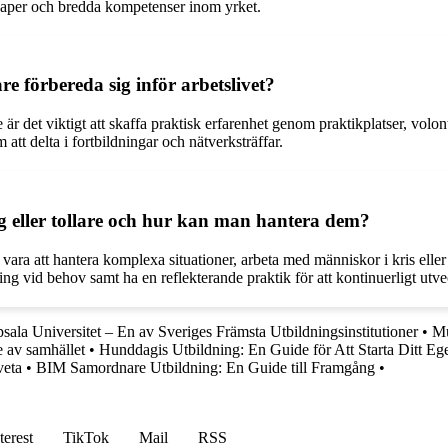
skaper och bredda kompetenser inom yrket.
e förbereda sig inför arbetslivet?
re är det viktigt att skaffa praktisk erfarenhet genom praktikplatser, vol
att delta i fortbildningar och nätverksträffar.
eller tollare och hur kan man hantera dem?
a att hantera komplexa situationer, arbeta med människor i kris eller m
ng vid behov samt ha en reflekterande praktik för att kontinuerligt utv
sala Universitet – En av Sveriges Främsta Utbildningsinstitutioner
•
Mu
se av samhället
•
Hunddagis Utbildning: En Guide för Att Starta Ditt E
veta
•
BIM Samordnare Utbildning: En Guide till Framgång
•
terest
TikTok
Mail
RSS