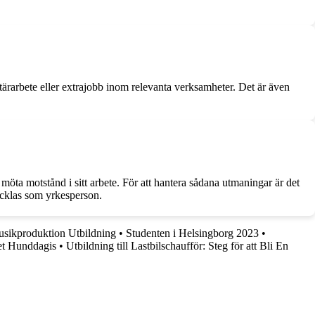
ontärarbete eller extrajobb inom relevanta verksamheter. Det är även
öta motstånd i sitt arbete. För att hantera sådana utmaningar är det
ecklas som yrkesperson.
sikproduktion Utbildning
•
Studenten i Helsingborg 2023
•
get Hunddagis
•
Utbildning till Lastbilschaufför: Steg för att Bli En