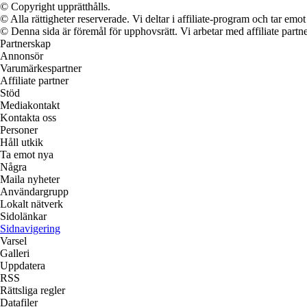
© Copyright upprätthålls.
© Alla rättigheter reserverade. Vi deltar i affiliate-program och tar e
© Denna sida är föremål för upphovsrätt. Vi arbetar med affiliate partner
Partnerskap
Annonsör
Varumärkespartner
Affiliate partner
Stöd
Mediakontakt
Kontakta oss
Personer
Håll utkik
Ta emot nya
Några
Maila nyheter
Användargrupp
Lokalt nätverk
Sidolänkar
Sidnavigering
Varsel
Galleri
Uppdatera
RSS
Rättsliga regler
Datafiler