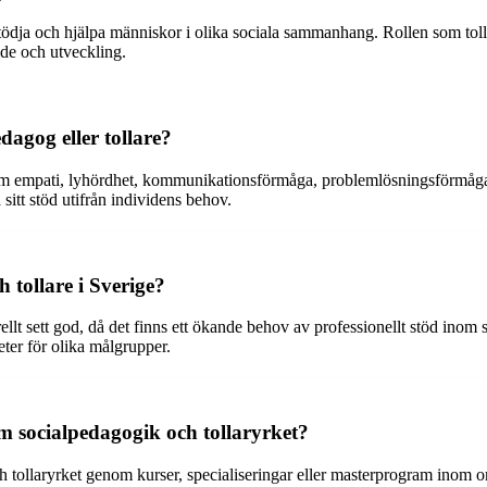
tödja och hjälpa människor i olika sociala sammanhang. Rollen som toll
nde och utveckling.
dagog eller tollare?
om empati, lyhördhet, kommunikationsförmåga, problemlösningsförmåga, fl
 sitt stöd utifrån individens behov.
 tollare i Sverige?
lt sett god, då det finns ett ökande behov av professionellt stöd inom so
ter för olika målgrupper.
om socialpedagogik och tollaryrket?
h tollaryrket genom kurser, specialiseringar eller masterprogram inom o