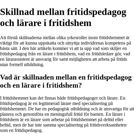
Skillnad mellan fritidspedagog
och lärare i fritidshem
Att förstå skillnaderna mellan olika yrkesroller inom fritidshemmet är
viktigt för att kunna uppskatta och utnyttja individernas kompetens på
bästa sätt. I den här artikeln kommer vi att ta upp vad som skiljer en
fritidspedagog från en lärare i fritidshem, vad en fritidsledare gör, vad
en lärarassistent är ansvarig för samt möjligheten att arbeta på fritids
utan formell utbildning.
Vad är skillnaden mellan en fritidspedagog
och en lärare i fritidshem?
I fritidshemmet kan det finnas både fritidspedagoger och lärare. En
fritidspedagog är en legitimerad lärare med specialisering på
fritidshemmet. De har en pedagogisk utbildning och är ansvariga för att
planera och genomföra en meningsfull fritid för barnen. En lärare i
fritidshem är en lärare som arbetar på fritidshemmet på deltid eller
heltid, men de har inte samma specialisering på fritidsverksamheten
som en fritidspedagog.