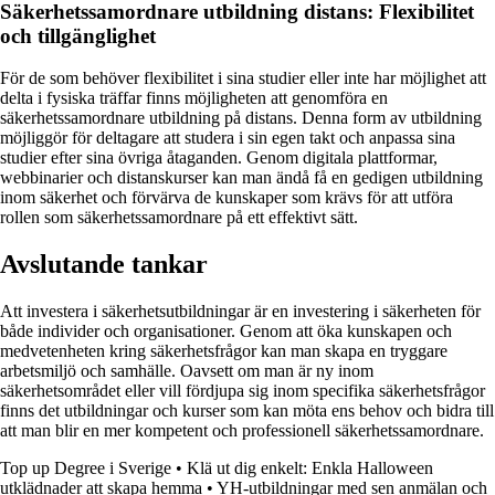
Säkerhetssamordnare utbildning distans: Flexibilitet
och tillgänglighet
För de som behöver flexibilitet i sina studier eller inte har möjlighet att
delta i fysiska träffar finns möjligheten att genomföra en
säkerhetssamordnare utbildning på distans. Denna form av utbildning
möjliggör för deltagare att studera i sin egen takt och anpassa sina
studier efter sina övriga åtaganden. Genom digitala plattformar,
webbinarier och distanskurser kan man ändå få en gedigen utbildning
inom säkerhet och förvärva de kunskaper som krävs för att utföra
rollen som säkerhetssamordnare på ett effektivt sätt.
Avslutande tankar
Att investera i säkerhetsutbildningar är en investering i säkerheten för
både individer och organisationer. Genom att öka kunskapen och
medvetenheten kring säkerhetsfrågor kan man skapa en tryggare
arbetsmiljö och samhälle. Oavsett om man är ny inom
säkerhetsområdet eller vill fördjupa sig inom specifika säkerhetsfrågor
finns det utbildningar och kurser som kan möta ens behov och bidra till
att man blir en mer kompetent och professionell säkerhetssamordnare.
Top up Degree i Sverige
•
Klä ut dig enkelt: Enkla Halloween
utklädnader att skapa hemma
•
YH-utbildningar med sen anmälan och