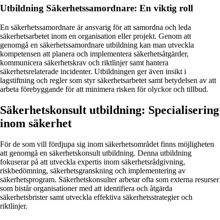
Utbildning Säkerhetssamordnare: En viktig roll
En säkerhetssamordnare är ansvarig för att samordna och leda
säkerhetsarbetet inom en organisation eller projekt. Genom att
genomgå en säkerhetssamordnare utbildning kan man utveckla
kompetensen att planera och implementera säkerhetsåtgärder,
kommunicera säkerhetskrav och riktlinjer samt hantera
säkerhetsrelaterade incidenter. Utbildningen ger även insikt i
lagstiftning och regler som styr säkerhetsarbetet samt betydelsen av att
arbeta förebyggande för att minimera risken för olyckor och tillbud.
Säkerhetskonsult utbildning: Specialisering
inom säkerhet
För de som vill fördjupa sig inom säkerhetsområdet finns möjligheten
att genomgå en säkerhetskonsult utbildning. Denna utbildning
fokuserar på att utveckla expertis inom säkerhetsrådgivning,
riskbedömning, säkerhetsgranskning och implementering av
säkerhetsprogram. Säkerhetskonsulter arbetar ofta som externa resurser
som bistår organisationer med att identifiera och åtgärda
säkerhetsbrister samt utveckla effektiva säkerhetsstrategier och
riktlinjer.