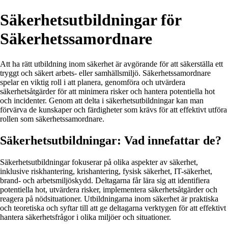
Säkerhetsutbildningar för
Säkerhetssamordnare
Att ha rätt utbildning inom säkerhet är avgörande för att säkerställa ett
tryggt och säkert arbets- eller samhällsmiljö. Säkerhetssamordnare
spelar en viktig roll i att planera, genomföra och utvärdera
säkerhetsåtgärder för att minimera risker och hantera potentiella hot
och incidenter. Genom att delta i säkerhetsutbildningar kan man
förvärva de kunskaper och färdigheter som krävs för att effektivt utföra
rollen som säkerhetssamordnare.
Säkerhetsutbildningar: Vad innefattar de?
Säkerhetsutbildningar fokuserar på olika aspekter av säkerhet,
inklusive riskhantering, krishantering, fysisk säkerhet, IT-säkerhet,
brand- och arbetsmiljöskydd. Deltagarna får lära sig att identifiera
potentiella hot, utvärdera risker, implementera säkerhetsåtgärder och
reagera på nödsituationer. Utbildningarna inom säkerhet är praktiska
och teoretiska och syftar till att ge deltagarna verktygen för att effektivt
hantera säkerhetsfrågor i olika miljöer och situationer.