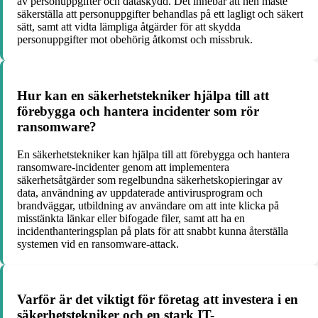
av personuppgifter och dataskydd. Det innebär att hen måste
säkerställa att personuppgifter behandlas på ett lagligt och säkert
sätt, samt att vidta lämpliga åtgärder för att skydda
personuppgifter mot obehörig åtkomst och missbruk.
Hur kan en säkerhetstekniker hjälpa till att
förebygga och hantera incidenter som rör
ransomware?
En säkerhetstekniker kan hjälpa till att förebygga och hantera
ransomware-incidenter genom att implementera
säkerhetsåtgärder som regelbundna säkerhetskopieringar av
data, användning av uppdaterade antivirusprogram och
brandväggar, utbildning av användare om att inte klicka på
misstänkta länkar eller bifogade filer, samt att ha en
incidenthanteringsplan på plats för att snabbt kunna återställa
systemen vid en ransomware-attack.
Varför är det viktigt för företag att investera i en
säkerhetstekniker och en stark IT-