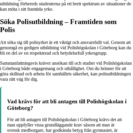
utbildning förbereds studenterna på ett brett spektrum av situationer de
kan möta i sitt framtida yrke.
Söka Polisutbildning – Framtiden som
Polis
Att söka sig till polisyrket är ett viktigt och ansvarsfullt val. Genom att
genomgå en gedigen utbildning vid Polishögskolan i Göteborg kan du
bli en del av en respekterad och betydelsefull yrkesgrupp.
Sammanfattningsvis kräver ansökan till och studier vid Polishögskolan
i Göteborg både engagemang och uthållighet. Om du brinner för att
göra skillnad och arbeta för samhällets säkerhet, kan polisutbildningen
vara rätt väg för dig.
Vad krävs för att bli antagen till Polishögskolan i
Göteborg?
För att bli antagen till Polishögskolan i Göteborg krävs det att
man uppfyller vissa grundläggande krav såsom att man är
svensk medborgare, har godkända betyg från gymnasiet, är