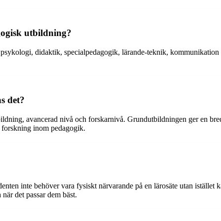
gogisk utbildning?
psykologi, didaktik, specialpedagogik, lärande-teknik, kommunikation 
ns det?
ildning, avancerad nivå och forskarnivå. Grundutbildningen ger en bred
h forskning inom pedagogik.
ten inte behöver vara fysiskt närvarande på en lärosäte utan istället k
a när det passar dem bäst.