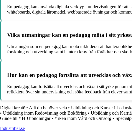
En pedagog kan använda digitala verktyg i undervisningen för att sk
whiteboards, digitala läromedel, webbaserade övningar och kommu
Vilka utmaningar kan en pedagog möta i sitt yrke
Utmaningar som en pedagog kan möta inkluderar att hantera olikhete
forskning och utveckling samt hantera krav från föräldrar och skoll
Hur kan en pedagog fortsätta att utvecklas och växa
En pedagog kan fortsätta att utvecklas och växa i sitt yrke genom a
reflektera över sin undervisning och söka feedback från elever sa
Digital kreatör: Allt du behöver veta
•
Utbildning och Kurser i Ledarska
•
Utbildning inom Redovisning och Bokföring
•
Utbildning och Karriä
Guide till YH-Utbildningar
•
Yrken inom Vård och Omsorg
•
Specialp
Industribar.se