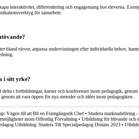
apa interaktivitet, differentiering och engagemang hos eleverna. Exempel
nikationsverktyg för samarbete.
sutövande?
r bland elever, anpassa undervisningen efter individuella behov, hante
edning.
 i sitt yrke?
tt delta i fortbildningar, kurser och konferenser inom pedagogik, genom
mt genom att vara öppen för nya metoder och idéer inom pedagogiken.
p: Vägen till att Bli en Framgångsrik Chef
•
Studera marknadsföring – 
rmöjligheter inom Offentlig Förvaltning
•
Utbildning för blivande och e
edagog Utbildning: Studera Till Specialpedagog Distans 2023
•
Utbildn