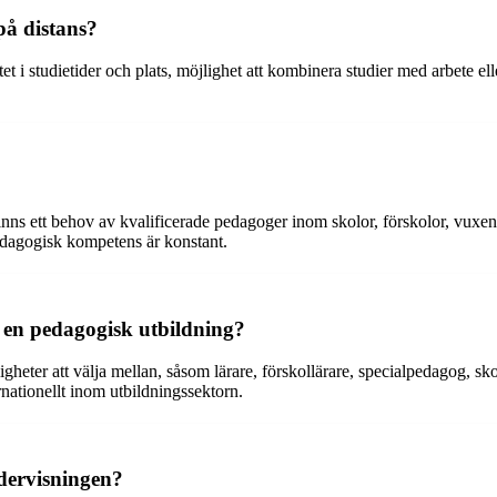
på distans?
et i studietider och plats, möjlighet att kombinera studier med arbete ell
finns ett behov av kvalificerade pedagoger inom skolor, förskolor, vuxen
edagogisk kompetens är konstant.
d en pedagogisk utbildning?
heter att välja mellan, såsom lärare, förskollärare, specialpedagog, sko
rnationellt inom utbildningssektorn.
dervisningen?