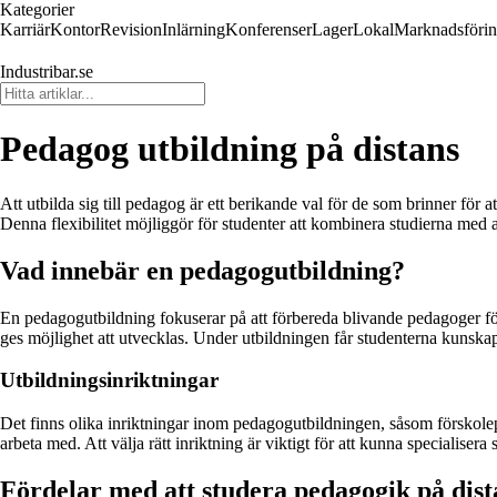
Kategorier
Karriär
Kontor
Revision
Inlärning
Konferenser
Lager
Lokal
Marknadsföri
Industribar.se
Pedagog utbildning på distans
Att utbilda sig till pedagog är ett berikande val för de som brinner för at
Denna flexibilitet möjliggör för studenter att kombinera studierna med 
Vad innebär en pedagogutbildning?
En pedagogutbildning fokuserar på att förbereda blivande pedagoger för 
ges möjlighet att utvecklas. Under utbildningen får studenterna kunsk
Utbildningsinriktningar
Det finns olika inriktningar inom pedagogutbildningen, såsom förskol
arbeta med. Att välja rätt inriktning är viktigt för att kunna specialis
Fördelar med att studera pedagogik på dist