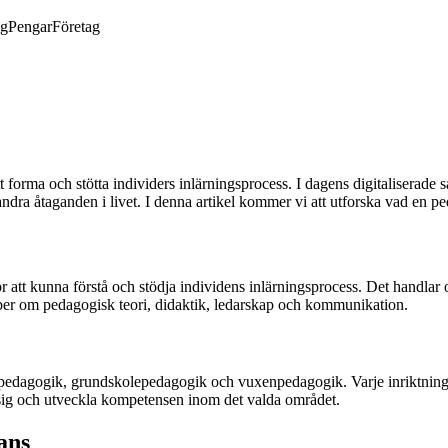
ng
Pengar
Företag
t forma och stötta individers inlärningsprocess. I dagens digitaliserade sa
andra åtaganden i livet. I denna artikel kommer vi att utforska vad en p
att kunna förstå och stödja individens inlärningsprocess. Det handlar o
aper om pedagogisk teori, didaktik, ledarskap och kommunikation.
epedagogik, grundskolepedagogik och vuxenpedagogik. Varje inriktning
era sig och utveckla kompetensen inom det valda området.
ans