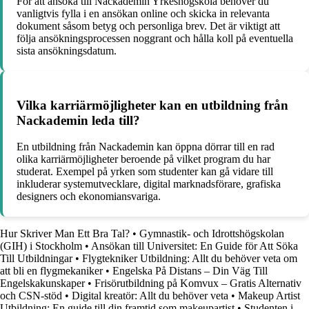
För att ansöka till Nackademin Yrkeshögskola behöver du
vanligtvis fylla i en ansökan online och skicka in relevanta
dokument såsom betyg och personliga brev. Det är viktigt att
följa ansökningsprocessen noggrant och hålla koll på eventuella
sista ansökningsdatum.
Vilka karriärmöjligheter kan en utbildning från
Nackademin leda till?
En utbildning från Nackademin kan öppna dörrar till en rad
olika karriärmöjligheter beroende på vilket program du har
studerat. Exempel på yrken som studenter kan gå vidare till
inkluderar systemutvecklare, digital marknadsförare, grafiska
designers och ekonomiansvariga.
Hur Skriver Man Ett Bra Tal?
•
Gymnastik- och Idrottshögskolan
(GIH) i Stockholm
•
Ansökan till Universitet: En Guide för Att Söka
Till Utbildningar
•
Flygtekniker Utbildning: Allt du behöver veta om
att bli en flygmekaniker
•
Engelska På Distans – Din Väg Till
Engelskakunskaper
•
Frisörutbildning på Komvux – Gratis Alternativ
och CSN-stöd
•
Digital kreatör: Allt du behöver veta
•
Makeup Artist
Utbildning: En guide till din framtid som makeupartist
•
Studenten i