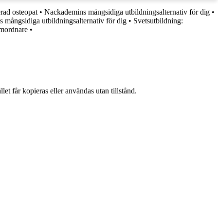
erad osteopat
•
Nackademins mångsidiga utbildningsalternativ för dig
•
mångsidiga utbildningsalternativ för dig
•
Svetsutbildning:
amordnare
•
et får kopieras eller användas utan tillstånd.