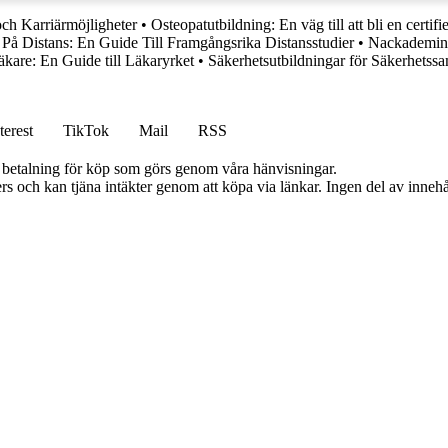
ch Karriärmöjligheter
•
Osteopatutbildning: En väg till att bli en certifi
 På Distans: En Guide Till Framgångsrika Distansstudier
•
Nackademins 
äkare: En Guide till Läkaryrket
•
Säkerhetsutbildningar för Säkerhetss
terest
TikTok
Mail
RSS
mot betalning för köp som görs genom våra hänvisningar.
s och kan tjäna intäkter genom att köpa via länkar. Ingen del av innehåll