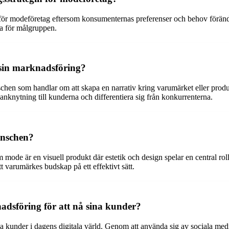
 för modeföretag eftersom konsumenternas preferenser och behov förändr
iva för målgruppen.
 sin marknadsföring?
schen som handlar om att skapa en narrativ kring varumärket eller prod
nknytning till kunderna och differentiera sig från konkurrenterna.
anschen?
ode är en visuell produkt där estetik och design spelar en central rol
varumärkes budskap på ett effektivt sätt.
dsföring för att nå sina kunder?
ina kunder i dagens digitala värld. Genom att använda sig av sociala me