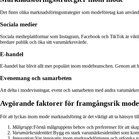
Det finns olika marknadsföringsstrategier som modeföretag kan använda 
Sociala medier
Sociala medieplattformar som Instagram, Facebook och TikTok är vikt
bredare publik och öka sitt varumärkesvärde.
E-handel
E-handel har blivit allt mer populärt inom modebranschen. Genom att h
Evenemang och samarbeten
Att delta i modevisningar, event och samarbeten med andra varumärken 
Avgörande faktorer för framgångsrik mod
För att lyckas inom mode marknadsföring är det viktigt att ta hänsyn till
Målgrupp:
Förstå målgruppens behov och preferenser för att ska
Varumärkesidentitet:
Bygg en stark varumärkesidentitet som kommu
Innovation:
Var innovativ inom marknadsföringen och utforska ny