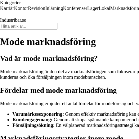
Kategorier
Karriär
Kontor
Revision
Inlärning
Konferenser
Lager
Lokal
Marknadsföri
Industribar.se
Mode marknadsföring
Vad är mode marknadsföring?
Mode marknadsföring är den del av marknadsföringen som fokuserar på a
kunderna och öka försäljningen inom modebranschen.
Fördelar med mode marknadsföring
Mode marknadsföring erbjuder ett antal fördelar för modeföretag och 
Varumärkesexponering:
Genom effektiv marknadsföring kan et
Kundengagemang:
Genom att skapa spännande kampanjer och i
Försäljningsökning:
En välplanerad marknadsföringsstrategi kan
Marknadsföringsstrategier inom mode