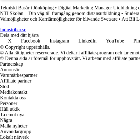
Tekniskt Basår i Jönköping
•
Digital Marketing Manager Utdbildning o
NTI Skolan – Din väg till framgång genom distansutbildning
•
Studera
Valmöjligheter och Karriärmöjligheter för blivande Svetsare
•
Att Bli L
Industribar.se
Dela med ditt hjärta
X
Facebook
Instagram
LinkedIn
YouTube
Pin
© Copyright upprätthålls.
© Alla rättigheter reserverade. Vi deltar i affiliate-program och tar e
© Denna sida är föremål för upphovsrätt. Vi arbetar med affiliate partner
Partnerskap
Annonsör
Varumärkespartner
Affiliate partner
Stöd
Mediakontakt
Kontakta oss
Personer
Håll utkik
Ta emot nya
Några
Maila nyheter
Användargrupp
Lokalt nätverk