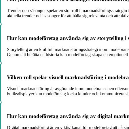
Trender och säsonger spelar en stor roll i marknadsföringsstrategin
aktuella trender och säsonger för att hålla sig relevanta och attrakt
Hur kan modeföretag använda sig av storytelling i
Storytelling är en kraftfull marknadsföringsstrategi inom modebran
Genom att berätta en historia kan modeföretag skapa en emotionell a
Vilken roll spelar visuell marknadsföring i modebr
Visuell marknadsföring är avgörande inom modebranschen eftersom m
butiksdisplayer kan modeföretag locka kunder och kommunicera sitt 
Hur kan modeföretag använda sig av digital markna
Digital marknadsföring är en viktig kanal för modeföretag att nå s