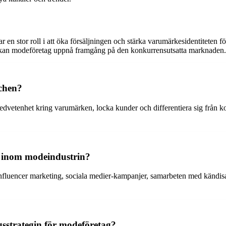
n stor roll i att öka försäljningen och stärka varumärkesidentiteten f
 kan modeföretag uppnå framgång på den konkurrensutsatta marknaden.
chen?
dvetenhet kring varumärken, locka kunder och differentiera sig från 
a inom modeindustrin?
nfluencer marketing, sociala medier-kampanjer, samarbeten med kändis
sstrategin för modeföretag?