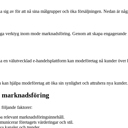
sig av för att nå sina målgrupper och öka försäljningen. Nedan är några
iga verktyg inom mode marknadsföring. Genom att skapa engagerande in
a en välutvecklad e-handelsplattform kan modeföretag nå kunder över he
kan hjälpa modeföretag att öka sin synlighet och attrahera nya kunder.
e marknadsföring
 följande faktorer:
pa relevant marknadsföringsinnehåll.
nicerar företagets värderingar och stil.
a kanaler och trender.