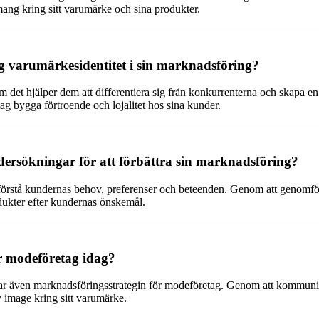
ng kring sitt varumärke och sina produkter.
lig varumärkesidentitet i sin marknadsföring?
om det hjälper dem att differentiera sig från konkurrenterna och skap
g bygga förtroende och lojalitet hos sina kunder.
rsökningar för att förbättra sin marknadsföring?
 förstå kundernas behov, preferenser och beteenden. Genom att genomf
dukter efter kundernas önskemål.
ör modeföretag idag?
kar även marknadsföringsstrategin för modeföretag. Genom att kommunice
 image kring sitt varumärke.