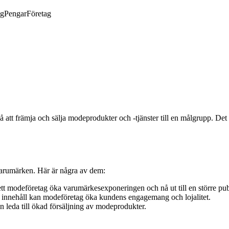
ng
Pengar
Företag
tt främja och sälja modeprodukter och -tjänster till en målgrupp. Det
varumärken. Här är några av dem:
t modeföretag öka varumärkesexponeringen och nå ut till en större pub
nnehåll kan modeföretag öka kundens engagemang och lojalitet.
 leda till ökad försäljning av modeprodukter.