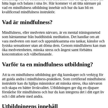
hitta lugn och balans i sina liv. Här kommer vi att titta närmare på
vad en mindfulness utbildning innebär och hur du kan bli en
kvalificerad mindfulness instruktör.
Vad är mindfulness?
Mindfulness, eller medveten närvaro, är en mental träningsmetod
som härstammar från buddhistisk meditation. Det handlar om att
vara medveten om nuet och uppmärksamma ens tankar, känslor och
fysiska sensationer utan att döma dem. Genom mindfulness kan man
öka medvetenheten, minska stress och ångest samt förbättra
koncentration och välbefinnande.
Varför ta en mindfulness utbildning?
Att ta en mindfulness utbildning ger dig kunskaper och verktyg för
att guida andra i mindfulness-praktiken. Som certifierad mindfulness
instruktör kan du hjälpa människor att minska stress, öka närvaron
och skapa en bättre livskvalitet. Utbildningen ger dig en djupare
förståelse för mindfulness och hur du kan integrera det i ditt eget liv
och i ditt arbete med andra.
Utbildningens innehåll