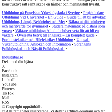
konstruktivt sätt samt skapa en hållbar och meningsfull livsstil.
Utbildning på Engelska: Yrkeshögskola i Sverige
•
Projektledare
Utbildning Vid Universitet – En Guide
•
Guide till att bli advokat:
Utbildning, Längd, Behörighet och Mer
•
Räkna ut ditt snittbetyg
och meritvärde för gymnasiet
•
Studera matematik på distans som
vuxen
•
Väktare utbildning: Allt du behöver veta för att bli en
väktare
•
Översätta betyg till engelska – En komplett guide
•
Fordonstekniker och Bilelektriker Utbildning
•
Uppsala
Vuxenutbildning: Ansökan och Information
•
Sörängens
Folkhögskola och Nässjö Folkhögskola
•
Industribar.se
Dela med ditt hjärta
X
Facebook
Instagram
LinkedIn
YouTube
Pinterest
TikTok
Mail
RSS
© Copyright upprätthålls.
© Alla rättigheter reserverade. Vi deltar i affiliate-program och tar