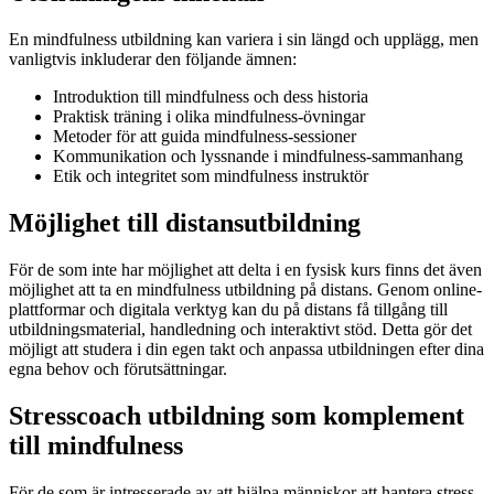
En mindfulness utbildning kan variera i sin längd och upplägg, men
vanligtvis inkluderar den följande ämnen:
Introduktion till mindfulness och dess historia
Praktisk träning i olika mindfulness-övningar
Metoder för att guida mindfulness-sessioner
Kommunikation och lyssnande i mindfulness-sammanhang
Etik och integritet som mindfulness instruktör
Möjlighet till distansutbildning
För de som inte har möjlighet att delta i en fysisk kurs finns det även
möjlighet att ta en mindfulness utbildning på distans. Genom online-
plattformar och digitala verktyg kan du på distans få tillgång till
utbildningsmaterial, handledning och interaktivt stöd. Detta gör det
möjligt att studera i din egen takt och anpassa utbildningen efter dina
egna behov och förutsättningar.
Stresscoach utbildning som komplement
till mindfulness
För de som är intresserade av att hjälpa människor att hantera stress