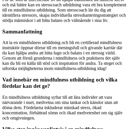
och må bättre kan en stresscoach utbildning vara ett bra komplement
till en mindfulness utbildning. Som stresscoach lär du dig att
identifiera stressors, skapa individuella stresshanteringsstrategier och
stödja människor i att hitta balans och välmående i sina liv.
Sammanfattning
Att ta en mindfulness utbildning och bli en certifierad mindfulness
instruktör öppnar dörrar till en meningsfull och givande karriär där
du kan hjälpa andra att hitta lugn och balans i en stressig värld.
Genom att förstå grunderna i mindfulness och praktisera det själv
kan du bli en källa till stöd och inspiration för andra. Ta steget och
utforska möjligheterna inom mindfulness-utbildning idag!
Vad innebär en mindfulness utbildning och vilka
fördelar kan det ge?
En mindfulness utbildning syftar till att lära individer att vara
närvarande i nuet, medvetna om sina tankar och känslor utan att
döma dem. Fördelarna inkluderar minskad stress, ökad
koncentration, förbättrad sömn och ökad medvetenhet om sig själv
och omgivningen.