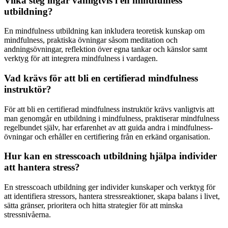
Vilka steg ingår vanligtvis i en mindfulness
utbildning?
En mindfulness utbildning kan inkludera teoretisk kunskap om
mindfulness, praktiska övningar såsom meditation och
andningsövningar, reflektion över egna tankar och känslor samt
verktyg för att integrera mindfulness i vardagen.
Vad krävs för att bli en certifierad mindfulness
instruktör?
För att bli en certifierad mindfulness instruktör krävs vanligtvis att
man genomgår en utbildning i mindfulness, praktiserar mindfulness
regelbundet själv, har erfarenhet av att guida andra i mindfulness-
övningar och erhåller en certifiering från en erkänd organisation.
Hur kan en stresscoach utbildning hjälpa individer
att hantera stress?
En stresscoach utbildning ger individer kunskaper och verktyg för
att identifiera stressors, hantera stressreaktioner, skapa balans i livet,
sätta gränser, prioritera och hitta strategier för att minska
stressnivåerna.