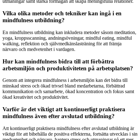
utmaningar samt stärka förmågan att skapa meningsfulla relationer.
Vilka olika metoder och tekniker kan ingå i en
mindfulness utbildning?
En mindfulness utbildning kan inkludera metoder såsom meditation,
yoga, kroppsscanning, andningsövningar, mindful eating, mindful
walking, reflektion och självmedkänslasträning för att främja
närvaro och medvetenhet i vardagen.
Hur kan mindfulness bidra till att förbättra
arbetsmiljön och produktiviteten på arbetsplatsen?
Genom att integrera mindfulness i arbetsmiljön kan det bidra till
minskad stress och ökad trivsel bland medarbetarna, förbättrad
kommunikation och samarbete, ökad koncentration och fokus samt
ökad kreativitet och produktivitet.
Varför är det viktigt att kontinuerligt praktisera
mindfulness även efter avslutad utbildning?
Att kontinuerligt praktisera mindfulness efter avslutad utbildning är
viktigt för att bibehålla de positiva effekterna, fortsätta utvecklas i sin
medvetenhet och närvaro, hantera stress och utmaningar på ett mer