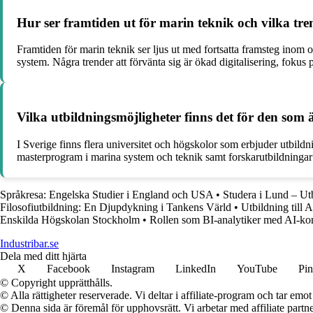
Hur ser framtiden ut för marin teknik och vilka tren
Framtiden för marin teknik ser ljus ut med fortsatta framsteg inom 
system. Några trender att förvänta sig är ökad digitalisering, foku
Vilka utbildningsmöjligheter finns det för den som ä
I Sverige finns flera universitet och högskolor som erbjuder utbil
masterprogram i marina system och teknik samt forskarutbildningar 
Språkresa: Engelska Studier i England och USA
•
Studera i Lund – Ut
Filosofiutbildning: En Djupdykning i Tankens Värld
•
Utbildning till 
Enskilda Högskolan Stockholm
•
Rollen som BI-analytiker med AI-k
Industribar.se
Dela med ditt hjärta
X
Facebook
Instagram
LinkedIn
YouTube
Pin
© Copyright upprätthålls.
© Alla rättigheter reserverade. Vi deltar i affiliate-program och tar e
© Denna sida är föremål för upphovsrätt. Vi arbetar med affiliate partner