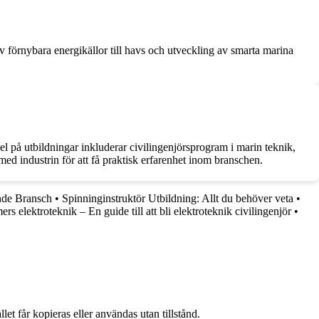
v förnybara energikällor till havs och utveckling av smarta marina
l på utbildningar inkluderar civilingenjörsprogram i marin teknik,
ed industrin för att få praktisk erfarenhet inom branschen.
ande Bransch
•
Spinninginstruktör Utbildning: Allt du behöver veta
•
rs elektroteknik – En guide till att bli elektroteknik civilingenjör
•
et får kopieras eller användas utan tillstånd.