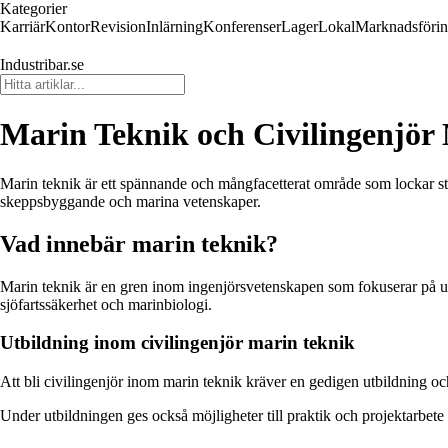
Kategorier
Karriär
Kontor
Revision
Inlärning
Konferenser
Lager
Lokal
Marknadsföri
Industribar.se
Marin Teknik och Civilingenjör
Marin teknik är ett spännande och mångfacetterat område som lockar stude
skeppsbyggande och marina vetenskaper.
Vad innebär marin teknik?
Marin teknik är en gren inom ingenjörsvetenskapen som fokuserar på u
sjöfartssäkerhet och marinbiologi.
Utbildning inom civilingenjör marin teknik
Att bli civilingenjör inom marin teknik kräver en gedigen utbildning o
Under utbildningen ges också möjligheter till praktik och projektarbete