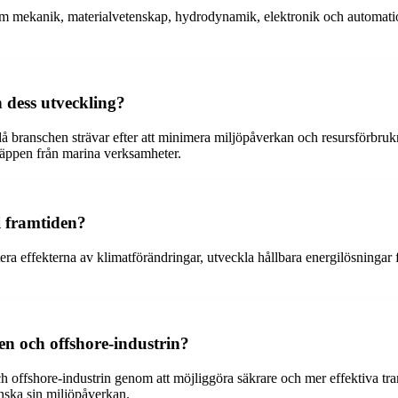
m mekanik, materialvetenskap, hydrodynamik, elektronik och automation
 dess utveckling?
då branschen strävar efter att minimera miljöpåverkan och resursförbrukni
läppen från marina verksamheter.
i framtiden?
ra effekterna av klimatförändringar, utveckla hållbara energilösningar 
ten och offshore-industrin?
ch offshore-industrin genom att möjliggöra säkrare och mer effektiva tr
nska sin miljöpåverkan.