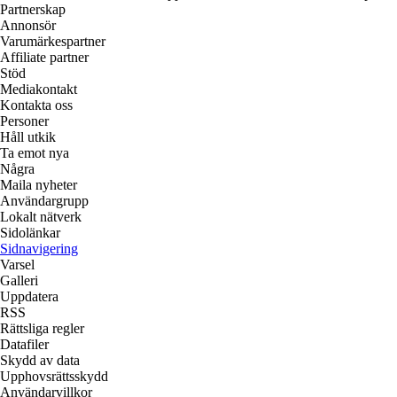
Partnerskap
Annonsör
Varumärkespartner
Affiliate partner
Stöd
Mediakontakt
Kontakta oss
Personer
Håll utkik
Ta emot nya
Några
Maila nyheter
Användargrupp
Lokalt nätverk
Sidolänkar
Sidnavigering
Varsel
Galleri
Uppdatera
RSS
Rättsliga regler
Datafiler
Skydd av data
Upphovsrättsskydd
Användarvillkor