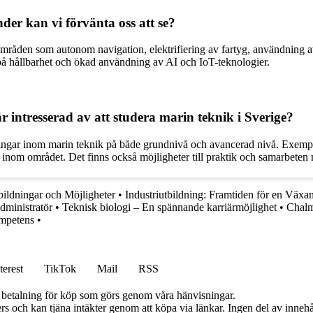
der kan vi förvänta oss att se?
områden som autonom navigation, elektrifiering av fartyg, användning a
s på hållbarhet och ökad användning av AI och IoT-teknologier.
r intresserad av att studera marin teknik i Sverige?
dningar inom marin teknik på både grundnivå och avancerad nivå. Exempe
inom området. Det finns också möjligheter till praktik och samarbeten m
bildningar och Möjligheter
•
Industriutbildning: Framtiden för en Väx
Administratör
•
Teknisk biologi – En spännande karriärmöjlighet
•
Chalme
ompetens
•
terest
TikTok
Mail
RSS
mot betalning för köp som görs genom våra hänvisningar.
s och kan tjäna intäkter genom att köpa via länkar. Ingen del av innehåll