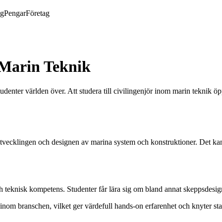
ng
Pengar
Företag
 Marin Teknik
nter världen över. Att studera till civilingenjör inom marin teknik öppn
tvecklingen och designen av marina system och konstruktioner. Det ka
ch teknisk kompetens. Studenter får lära sig om bland annat skeppsdesig
 inom branschen, vilket ger värdefull hands-on erfarenhet och knyter sta