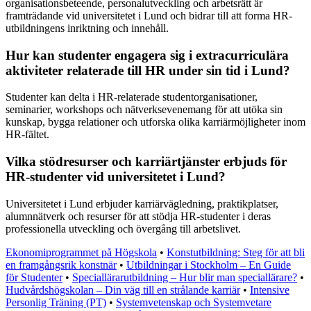
organisationsbeteende, personalutveckling och arbetsrätt är
framträdande vid universitetet i Lund och bidrar till att forma HR-
utbildningens inriktning och innehåll.
Hur kan studenter engagera sig i extracurriculära
aktiviteter relaterade till HR under sin tid i Lund?
Studenter kan delta i HR-relaterade studentorganisationer,
seminarier, workshops och nätverksevenemang för att utöka sin
kunskap, bygga relationer och utforska olika karriärmöjligheter inom
HR-fältet.
Vilka stödresurser och karriärtjänster erbjuds för
HR-studenter vid universitetet i Lund?
Universitetet i Lund erbjuder karriärvägledning, praktikplatser,
alumnnätverk och resurser för att stödja HR-studenter i deras
professionella utveckling och övergång till arbetslivet.
Ekonomiprogrammet på Högskola
•
Konstutbildning: Steg för att bli
en framgångsrik konstnär
•
Utbildningar i Stockholm – En Guide
för Studenter
•
Speciallärarutbildning – Hur blir man speciallärare?
•
Hudvårdshögskolan – Din väg till en strålande karriär
•
Intensive
Personlig Träning (PT)
•
Systemvetenskap och Systemvetare