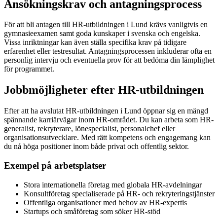
Ansökningskrav och antagningsprocess
För att bli antagen till HR-utbildningen i Lund krävs vanligtvis en
gymnasieexamen samt goda kunskaper i svenska och engelska.
Vissa inriktningar kan även ställa specifika krav på tidigare
erfarenhet eller testresultat. Antagningsprocessen inkluderar ofta en
personlig intervju och eventuella prov för att bedöma din lämplighet
för programmet.
Jobbmöjligheter efter HR-utbildningen
Efter att ha avslutat HR-utbildningen i Lund öppnar sig en mängd
spännande karriärvägar inom HR-området. Du kan arbeta som HR-
generalist, rekryterare, lönespecialist, personalchef eller
organisationsutvecklare. Med rätt kompetens och engagemang kan
du nå höga positioner inom både privat och offentlig sektor.
Exempel på arbetsplatser
Stora internationella företag med globala HR-avdelningar
Konsultföretag specialiserade på HR- och rekryteringstjänster
Offentliga organisationer med behov av HR-expertis
Startups och småföretag som söker HR-stöd