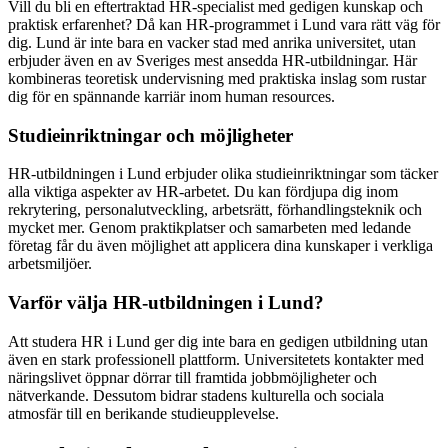
Vill du bli en eftertraktad HR-specialist med gedigen kunskap och
praktisk erfarenhet? Då kan HR-programmet i Lund vara rätt väg för
dig. Lund är inte bara en vacker stad med anrika universitet, utan
erbjuder även en av Sveriges mest ansedda HR-utbildningar. Här
kombineras teoretisk undervisning med praktiska inslag som rustar
dig för en spännande karriär inom human resources.
Studieinriktningar och möjligheter
HR-utbildningen i Lund erbjuder olika studieinriktningar som täcker
alla viktiga aspekter av HR-arbetet. Du kan fördjupa dig inom
rekrytering, personalutveckling, arbetsrätt, förhandlingsteknik och
mycket mer. Genom praktikplatser och samarbeten med ledande
företag får du även möjlighet att applicera dina kunskaper i verkliga
arbetsmiljöer.
Varför välja HR-utbildningen i Lund?
Att studera HR i Lund ger dig inte bara en gedigen utbildning utan
även en stark professionell plattform. Universitetets kontakter med
näringslivet öppnar dörrar till framtida jobbmöjligheter och
nätverkande. Dessutom bidrar stadens kulturella och sociala
atmosfär till en berikande studieupplevelse.