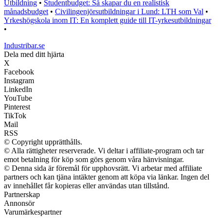
Utbildning
•
Studentbudget: Så skapar du en realistisk
månadsbudget
•
Civilingenjörsutbildningar i Lund: LTH som Val
•
Yrkeshögskola inom IT: En komplett guide till IT-yrkesutbildningar
•
Industribar.se
Dela med ditt hjärta
X
Facebook
Instagram
LinkedIn
YouTube
Pinterest
TikTok
Mail
RSS
© Copyright upprätthålls.
© Alla rättigheter reserverade. Vi deltar i affiliate-program och tar
emot betalning för köp som görs genom våra hänvisningar.
© Denna sida är föremål för upphovsrätt. Vi arbetar med affiliate
partners och kan tjäna intäkter genom att köpa via länkar. Ingen del
av innehållet får kopieras eller användas utan tillstånd.
Partnerskap
Annonsör
Varumärkespartner