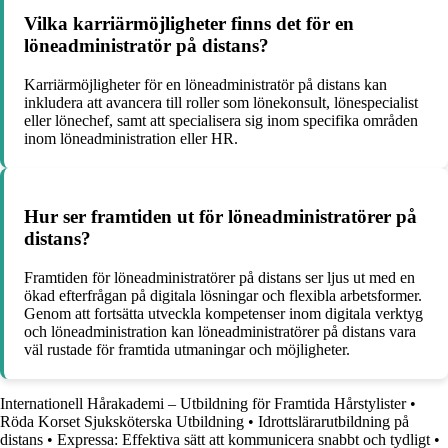
Vilka karriärmöjligheter finns det för en
löneadministratör på distans?
Karriärmöjligheter för en löneadministratör på distans kan
inkludera att avancera till roller som lönekonsult, lönespecialist
eller lönechef, samt att specialisera sig inom specifika områden
inom löneadministration eller HR.
Hur ser framtiden ut för löneadministratörer på
distans?
Framtiden för löneadministratörer på distans ser ljus ut med en
ökad efterfrågan på digitala lösningar och flexibla arbetsformer.
Genom att fortsätta utveckla kompetenser inom digitala verktyg
och löneadministration kan löneadministratörer på distans vara
väl rustade för framtida utmaningar och möjligheter.
Internationell Hårakademi – Utbildning för Framtida Hårstylister
•
Röda Korset Sjuksköterska Utbildning
•
Idrottslärarutbildning på
distans
•
Expressa: Effektiva sätt att kommunicera snabbt och tydligt
•