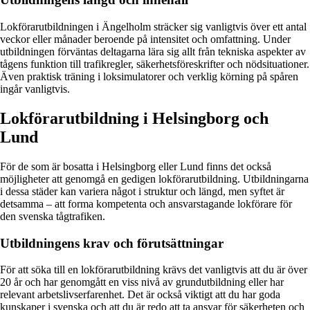
Lokförarutbildningen i Ängelholm sträcker sig vanligtvis över ett antal
veckor eller månader beroende på intensitet och omfattning. Under
utbildningen förväntas deltagarna lära sig allt från tekniska aspekter av
tågens funktion till trafikregler, säkerhetsföreskrifter och nödsituationer.
Även praktisk träning i loksimulatorer och verklig körning på spåren
ingår vanligtvis.
Lokförarutbildning i Helsingborg och
Lund
För de som är bosatta i Helsingborg eller Lund finns det också
möjligheter att genomgå en gedigen lokförarutbildning. Utbildningarna
i dessa städer kan variera något i struktur och längd, men syftet är
detsamma – att forma kompetenta och ansvarstagande lokförare för
den svenska tågtrafiken.
Utbildningens krav och förutsättningar
För att söka till en lokförarutbildning krävs det vanligtvis att du är över
20 år och har genomgått en viss nivå av grundutbildning eller har
relevant arbetslivserfarenhet. Det är också viktigt att du har goda
kunskaper i svenska och att du är redo att ta ansvar för säkerheten och