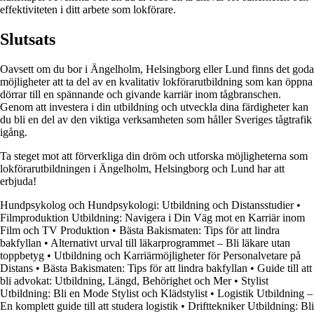
effektiviteten i ditt arbete som lokförare.
Slutsats
Oavsett om du bor i Ängelholm, Helsingborg eller Lund finns det goda
möjligheter att ta del av en kvalitativ lokförarutbildning som kan öppna
dörrar till en spännande och givande karriär inom tågbranschen.
Genom att investera i din utbildning och utveckla dina färdigheter kan
du bli en del av den viktiga verksamheten som håller Sveriges tågtrafik
igång.
Ta steget mot att förverkliga din dröm och utforska möjligheterna som
lokförarutbildningen i Ängelholm, Helsingborg och Lund har att
erbjuda!
Hundpsykolog och Hundpsykologi: Utbildning och Distansstudier
•
Filmproduktion Utbildning: Navigera i Din Väg mot en Karriär inom
Film och TV Produktion
•
Bästa Bakismaten: Tips för att lindra
bakfyllan
•
Alternativt urval till läkarprogrammet – Bli läkare utan
toppbetyg
•
Utbildning och Karriärmöjligheter för Personalvetare på
Distans
•
Bästa Bakismaten: Tips för att lindra bakfyllan
•
Guide till att
bli advokat: Utbildning, Längd, Behörighet och Mer
•
Stylist
Utbildning: Bli en Mode Stylist och Klädstylist
•
Logistik Utbildning –
En komplett guide till att studera logistik
•
Drifttekniker Utbildning: Bli