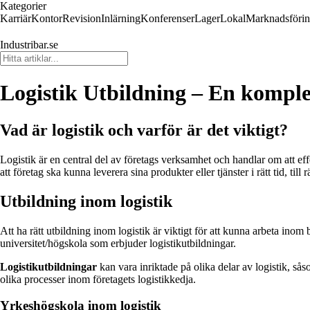
Kategorier
Karriär
Kontor
Revision
Inlärning
Konferenser
Lager
Lokal
Marknadsföri
Industribar.se
Logistik Utbildning – En komplett
Vad är logistik och varför är det viktigt?
Logistik är en central del av företags verksamhet och handlar om att eff
att företag ska kunna leverera sina produkter eller tjänster i rätt tid, till rä
Utbildning inom logistik
Att ha rätt utbildning inom logistik är viktigt för att kunna arbeta inom
universitet/högskola som erbjuder logistikutbildningar.
Logistikutbildningar
kan vara inriktade på olika delar av logistik, så
olika processer inom företagets logistikkedja.
Yrkeshögskola inom logistik