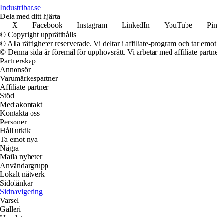
Industribar.se
Dela med ditt hjärta
X
Facebook
Instagram
LinkedIn
YouTube
Pin
© Copyright upprätthålls.
© Alla rättigheter reserverade. Vi deltar i affiliate-program och tar e
© Denna sida är föremål för upphovsrätt. Vi arbetar med affiliate partner
Partnerskap
Annonsör
Varumärkespartner
Affiliate partner
Stöd
Mediakontakt
Kontakta oss
Personer
Håll utkik
Ta emot nya
Några
Maila nyheter
Användargrupp
Lokalt nätverk
Sidolänkar
Sidnavigering
Varsel
Galleri