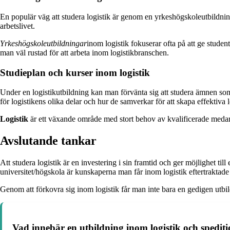
En populär väg att studera logistik är genom en yrkeshögskoleutbildning
arbetslivet.
Yrkeshögskoleutbildningar
inom logistik fokuserar ofta på att ge studen
man väl rustad för att arbeta inom logistikbranschen.
Studieplan och kurser inom logistik
Under en logistikutbildning kan man förvänta sig att studera ämnen som
för logistikens olika delar och hur de samverkar för att skapa effektiva l
Logistik
är ett växande område med stort behov av kvalificerade medarbe
Avslutande tankar
Att studera logistik är en investering i sin framtid och ger möjlighet 
universitet/högskola är kunskaperna man får inom logistik eftertraktad
Genom att förkovra sig inom logistik får man inte bara en gedigen utbil
Vad innebär en utbildning inom logistik och spedit