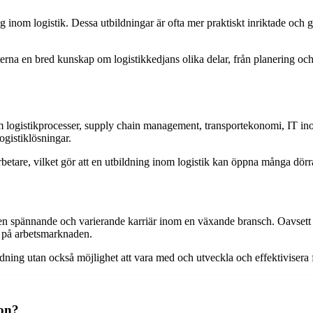
 inom logistik. Dessa utbildningar är ofta mer praktiskt inriktade och g
terna en bred kunskap om logistikkedjans olika delar, från planering och 
 logistikprocesser, supply chain management, transportekonomi, IT inom
ogistiklösningar.
tare, vilket gör att en utbildning inom logistik kan öppna många dörrar
till en spännande och varierande karriär inom en växande bransch. Oavset
e på arbetsmarknaden.
dning utan också möjlighet att vara med och utveckla och effektivisera f
ion?