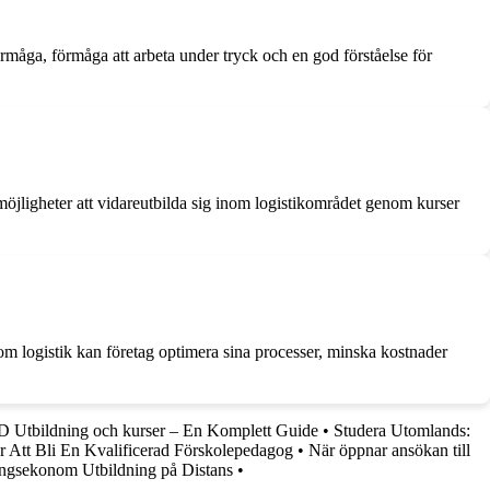
rmåga, förmåga att arbeta under tryck och en god förståelse för
n möjligheter att vidareutbilda sig inom logistikområdet genom kurser
om logistik kan företag optimera sina processer, minska kostnader
 Utbildning och kurser – En Komplett Guide
•
Studera Utomlands:
ör Att Bli En Kvalificerad Förskolepedagog
•
När öppnar ansökan till
ngsekonom Utbildning på Distans
•