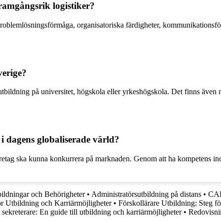
framgångsrik logistiker?
 problemlösningsförmåga, organisatoriska färdigheter, kommunikationsfö
verige?
nt utbildning på universitet, högskola eller yrkeshögskola. Det finns äve
 i dagens globaliserade värld?
t företag ska kunna konkurrera på marknaden. Genom att ha kompetens in
tbildningar och Behörigheter
•
Administratörsutbildning på distans
•
CAD
 Utbildning och Karriärmöjligheter
•
Förskollärare Utbildning: Steg f
sekreterare: En guide till utbildning och karriärmöjligheter
•
Redovisni