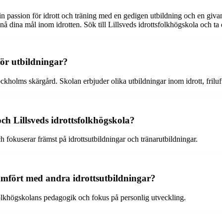
 din passion för idrott och träning med en gedigen utbildning och en g
å dina mål inom idrotten. Sök till Lillsveds idrottsfolkhögskola och ta d
för utbildningar?
holms skärgård. Skolan erbjuder olika utbildningar inom idrott, friluft
och Lillsveds idrottsfolkhögskola?
h fokuserar främst på idrottsutbildningar och tränarutbildningar.
jämfört med andra idrottsutbildningar?
folkhögskolans pedagogik och fokus på personlig utveckling.