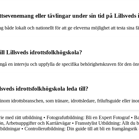
rottsevenemang eller tävlingar under sin tid på Lillsveds
både lokalt och nationellt för att ge eleverna möjlighet att testa sina fä
ill Lillsveds idrottsfolkhögskola?
omgå en intervju och uppfylla de specifika behörighetskraven för den ön
sveds idrottsfolkhögskola leda till?
 inom idrottsbranschen, som tränare, idrottsledare, friluftsguide eller i
rie med rätt utbildning
•
Fotografutbildning: Bli en Expert Fotograf
•
Ba
n, Arbetsuppgifter och Karriärvägar
•
Fransstylist Utbildning: Allt du 
tbildningar
•
Controllerutbildning: Din guide till att bli en framgångsrik 