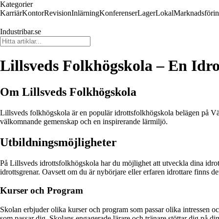
Kategorier
Karriär
Kontor
Revision
Inlärning
Konferenser
Lager
Lokal
Marknadsföri
Industribar.se
Lillsveds Folkhögskola – En Id
Om Lillsveds Folkhögskola
Lillsveds folkhögskola är en populär idrottsfolkhögskola belägen på Vä
välkomnande gemenskap och en inspirerande lärmiljö.
Utbildningsmöjligheter
På Lillsveds idrottsfolkhögskola har du möjlighet att utveckla dina idr
idrottsgrenar. Oavsett om du är nybörjare eller erfaren idrottare finns de
Kurser och Program
Skolan erbjuder olika kurser och program som passar olika intressen och 
som passar dig. Skolans engagerade lärare och tränare stöttar dig på di