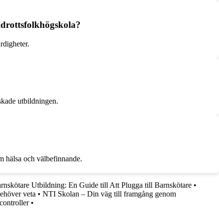
 idrottsfolkhögskola?
rdigheter.
skade utbildningen.
nom hälsa och välbefinnande.
rnskötare Utbildning: En Guide till Att Plugga till Barnskötare
•
behöver veta
•
NTI Skolan – Din väg till framgång genom
controller
•