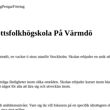
ng
Pengar
Företag
rottsfolkhögskola På Värmdö
rmdö, en vacker ö strax utanför Stockholm. Skolan erbjuder en unik utb
ottsliga färdigheter inom olika områden. Skolan erbjuder kurser inom bla
t något för alla att lära sig och utvecklas inom.
ambitionsnivåer. Vare sig du vill fokusera på en specifik idrottsgren el
n resa mot målen.