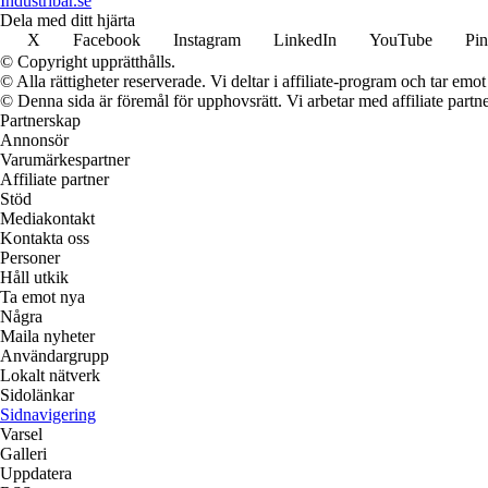
Industribar.se
Dela med ditt hjärta
X
Facebook
Instagram
LinkedIn
YouTube
Pin
© Copyright upprätthålls.
© Alla rättigheter reserverade. Vi deltar i affiliate-program och tar e
© Denna sida är föremål för upphovsrätt. Vi arbetar med affiliate partner
Partnerskap
Annonsör
Varumärkespartner
Affiliate partner
Stöd
Mediakontakt
Kontakta oss
Personer
Håll utkik
Ta emot nya
Några
Maila nyheter
Användargrupp
Lokalt nätverk
Sidolänkar
Sidnavigering
Varsel
Galleri
Uppdatera