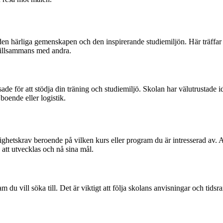
den härliga gemenskapen och den inspirerande studiemiljön. Här träffar d
 tillsammans med andra.
sade för att stödja din träning och studiemiljö. Skolan har välutrustade
boende eller logistik.
righetskrav beroende på vilken kurs eller program du är intresserad av.
 att utvecklas och nå sina mål.
u vill söka till. Det är viktigt att följa skolans anvisningar och tidsram