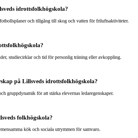
llsveds idrottsfolkhögskola?
bollsplaner och tillgång till skog och vatten för friluftsaktiviteter.
rottsfolkhögskola?
ider, studiecirklar och tid för personlig träning eller avkoppling.
arskap på Lillsveds idrottsfolkhögskola?
ch gruppdynamik för att stärka elevernas ledaregenskaper.
llsveds folkhögskola?
 gemensamma kök och sociala utrymmen för samvaro.