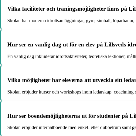
Vilka faciliteter och träningsmöjligheter finns på Li
Skolan har moderna idrottsanläggningar, gym, simhall, löparbanor, fot
Hur ser en vanlig dag ut för en elev på Lillsveds id
En vanlig dag inkluderar idrottsaktiviteter, teoretiska lektioner, målt
Vilka möjligheter har eleverna att utveckla sitt led
Skolan erbjuder kurser och workshops inom ledarskap, coachning o
Hur ser boendemöjligheterna ut för studenter på Li
Skolan erbjuder internatboende med enkel- eller dubbelrum samt