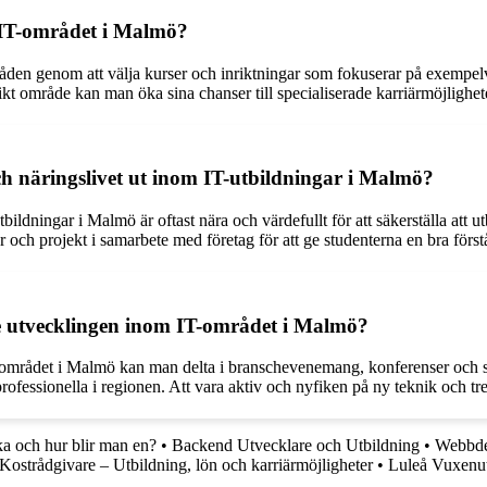
om IT-området i Malmö?
mråden genom att välja kurser och inriktningar som fokuserar på exempe
ikt område kan man öka sina chanser till specialiserade karriärmöjlighet
h näringslivet ut inom IT-utbildningar i Malmö?
ildningar i Malmö är oftast nära och värdefullt för att säkerställa att 
 och projekt i samarbete med företag för att ge studenterna en bra först
e utvecklingen inom IT-området i Malmö?
området i Malmö kan man delta i branschevenemang, konferenser och semi
fessionella i regionen. Att vara aktiv och nyfiken på ny teknik och tren
a och hur blir man en?
•
Backend Utvecklare och Utbildning
•
Webbdes
Kostrådgivare – Utbildning, lön och karriärmöjligheter
•
Luleå Vuxenut