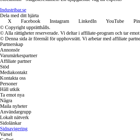
Industribar.se
Dela med ditt hjärta
X
Facebook
Instagram
LinkedIn
YouTube
Pin
© Copyright upprätthålls.
© Alla rättigheter reserverade. Vi deltar i affiliate-program och tar e
© Denna sida är föremål för upphovsrätt. Vi arbetar med affiliate partner
Partnerskap
Annonsör
Varumärkespartner
Affiliate partner
Stöd
Mediakontakt
Kontakta oss
Personer
Håll utkik
Ta emot nya
Några
Maila nyheter
Användargrupp
Lokalt nätverk
Sidolänkar
Sidnavigering
Varsel
Galleri