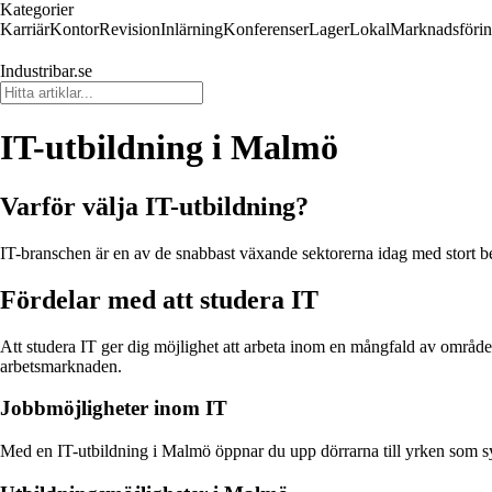
Kategorier
Karriär
Kontor
Revision
Inlärning
Konferenser
Lager
Lokal
Marknadsföri
Industribar.se
IT-utbildning i Malmö
Varför välja IT-utbildning?
IT-branschen är en av de snabbast växande sektorerna idag med stort 
Fördelar med att studera IT
Att studera IT ger dig möjlighet att arbeta inom en mångfald av områd
arbetsmarknaden.
Jobbmöjligheter inom IT
Med en IT-utbildning i Malmö öppnar du upp dörrarna till yrken som sys