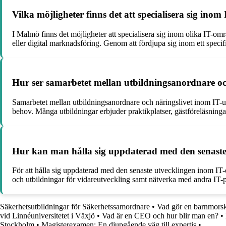
Vilka möjligheter finns det att specialisera sig in
I Malmö finns det möjligheter att specialisera sig inom olika IT-o
eller digital marknadsföring. Genom att fördjupa sig inom ett specif
Hur ser samarbetet mellan utbildningsanordnare oc
Samarbetet mellan utbildningsanordnare och näringslivet inom IT-utb
behov. Många utbildningar erbjuder praktikplatser, gästföreläsningar
Hur kan man hålla sig uppdaterad med den senast
För att hålla sig uppdaterad med den senaste utvecklingen inom IT-
och utbildningar för vidareutveckling samt nätverka med andra IT-pro
Säkerhetsutbildningar för Säkerhetssamordnare
•
Vad gör en barnmorsk
vid Linnéuniversitetet i Växjö
•
Vad är en CEO och hur blir man en?
•
Stockholm
•
Magisterexamen: En djupgående väg till expertis
•