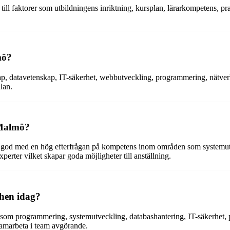
 till faktorer som utbildningens inriktning, kursplan, lärarkompetens, pr
mö?
p, datavetenskap, IT-säkerhet, webbutveckling, programmering, nätverks
lan.
 Malmö?
t god med en hög efterfrågan på kompetens inom områden som systemutve
erter vilket skapar goda möjligheter till anställning.
chen idag?
 som programmering, systemutveckling, databashantering, IT-säkerhet, 
samarbeta i team avgörande.