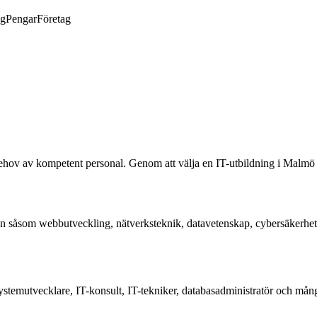
ng
Pengar
Företag
behov av kompetent personal. Genom att välja en IT-utbildning i Malm
en såsom webbutveckling, nätverksteknik, datavetenskap, cybersäkerhet
temutvecklare, IT-konsult, IT-tekniker, databasadministratör och många