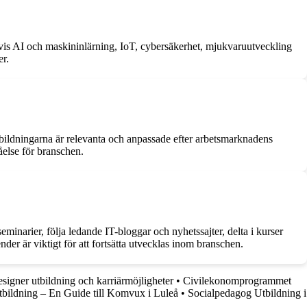
lvis AI och maskininlärning, IoT, cybersäkerhet, mjukvaruutveckling
er.
utbildningarna är relevanta och anpassade efter arbetsmarknadens
åelse för branschen.
narier, följa ledande IT-bloggar och nyhetssajter, delta i kurser
der är viktigt för att fortsätta utvecklas inom branschen.
igner utbildning och karriärmöjligheter
•
Civilekonomprogrammet
bildning – En Guide till Komvux i Luleå
•
Socialpedagog Utbildning i