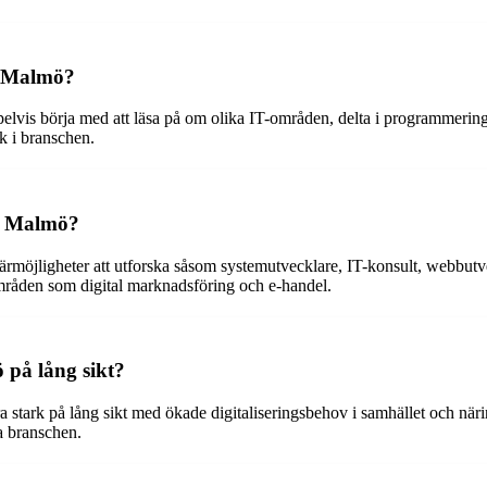
i Malmö?
lvis börja med att läsa på om olika IT-områden, delta i programmerings
ck i branschen.
 i Malmö?
ärmöjligheter att utforska såsom systemutvecklare, IT-konsult, webbutve
mråden som digital marknadsföring och e-handel.
 på lång sikt?
a stark på lång sikt med ökade digitaliseringsbehov i samhället och när
a branschen.