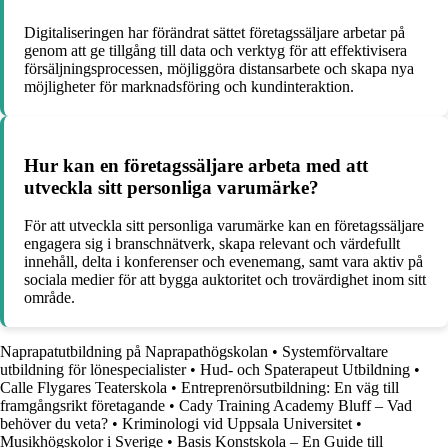
Digitaliseringen har förändrat sättet företagssäljare arbetar på
genom att ge tillgång till data och verktyg för att effektivisera
försäljningsprocessen, möjliggöra distansarbete och skapa nya
möjligheter för marknadsföring och kundinteraktion.
Hur kan en företagssäljare arbeta med att
utveckla sitt personliga varumärke?
För att utveckla sitt personliga varumärke kan en företagssäljare
engagera sig i branschnätverk, skapa relevant och värdefullt
innehåll, delta i konferenser och evenemang, samt vara aktiv på
sociala medier för att bygga auktoritet och trovärdighet inom sitt
område.
Naprapatutbildning på Naprapathögskolan
•
Systemförvaltare
utbildning för lönespecialister
•
Hud- och Spaterapeut Utbildning
•
Calle Flygares Teaterskola
•
Entreprenörsutbildning: En väg till
framgångsrikt företagande
•
Cady Training Academy Bluff – Vad
behöver du veta?
•
Kriminologi vid Uppsala Universitet
•
Musikhögskolor i Sverige
•
Basis Konstskola – En Guide till