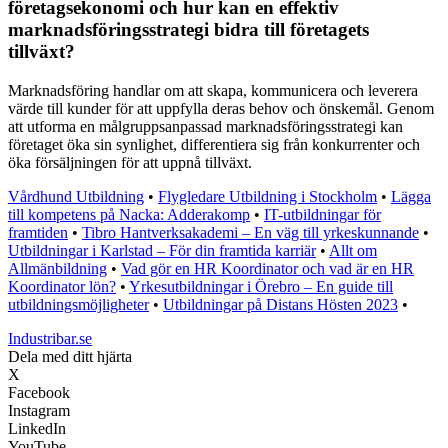
företagsekonomi och hur kan en effektiv
marknadsföringsstrategi bidra till företagets
tillväxt?
Marknadsföring handlar om att skapa, kommunicera och leverera
värde till kunder för att uppfylla deras behov och önskemål. Genom
att utforma en målgruppsanpassad marknadsföringsstrategi kan
företaget öka sin synlighet, differentiera sig från konkurrenter och
öka försäljningen för att uppnå tillväxt.
Vårdhund Utbildning
•
Flygledare Utbildning i Stockholm
•
Lägga
till kompetens på Nacka: Adderakomp
•
IT-utbildningar för
framtiden
•
Tibro Hantverksakademi – En väg till yrkeskunnande
•
Utbildningar i Karlstad – För din framtida karriär
•
Allt om
Allmänbildning
•
Vad gör en HR Koordinator och vad är en HR
Koordinator lön?
•
Yrkesutbildningar i Örebro – En guide till
utbildningsmöjligheter
•
Utbildningar på Distans Hösten 2023
•
Industribar.se
Dela med ditt hjärta
X
Facebook
Instagram
LinkedIn
YouTube