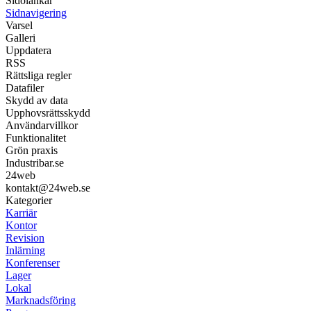
Sidolänkar
Sidnavigering
Varsel
Galleri
Uppdatera
RSS
Rättsliga regler
Datafiler
Skydd av data
Upphovsrättsskydd
Användarvillkor
Funktionalitet
Grön praxis
Industribar.se
24web
kontakt@24web.se
Kategorier
Karriär
Kontor
Revision
Inlärning
Konferenser
Lager
Lokal
Marknadsföring