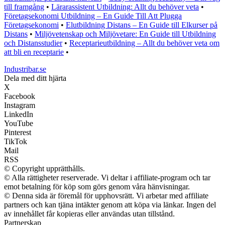
till framgång
•
Lärarassistent Utbildning: Allt du behöver veta
•
Företagsekonomi Utbildning – En Guide Till Att Plugga
Företagsekonomi
•
Elutbildning Distans – En Guide till Elkurser på
Distans
•
Miljövetenskap och Miljövetare: En Guide till Utbildning
och Distansstudier
•
Receptarieutbildning – Allt du behöver veta om
att bli en receptarie
•
Industribar.se
Dela med ditt hjärta
X
Facebook
Instagram
LinkedIn
YouTube
Pinterest
TikTok
Mail
RSS
© Copyright upprätthålls.
© Alla rättigheter reserverade. Vi deltar i affiliate-program och tar
emot betalning för köp som görs genom våra hänvisningar.
© Denna sida är föremål för upphovsrätt. Vi arbetar med affiliate
partners och kan tjäna intäkter genom att köpa via länkar. Ingen del
av innehållet får kopieras eller användas utan tillstånd.
Partnerskap