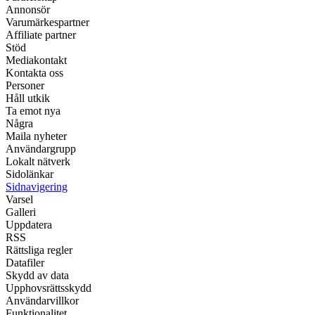
Annonsör
Varumärkespartner
Affiliate partner
Stöd
Mediakontakt
Kontakta oss
Personer
Håll utkik
Ta emot nya
Några
Maila nyheter
Användargrupp
Lokalt nätverk
Sidolänkar
Sidnavigering
Varsel
Galleri
Uppdatera
RSS
Rättsliga regler
Datafiler
Skydd av data
Upphovsrättsskydd
Användarvillkor
Funktionalitet