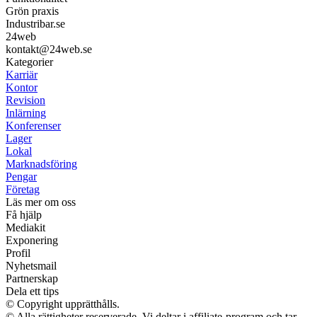
Grön praxis
Industribar.se
24web
kontakt@24web.se
Kategorier
Karriär
Kontor
Revision
Inlärning
Konferenser
Lager
Lokal
Marknadsföring
Pengar
Företag
Läs mer om oss
Få hjälp
Mediakit
Exponering
Profil
Nyhetsmail
Partnerskap
Dela ett tips
© Copyright upprätthålls.
© Alla rättigheter reserverade. Vi deltar i affiliate-program och tar