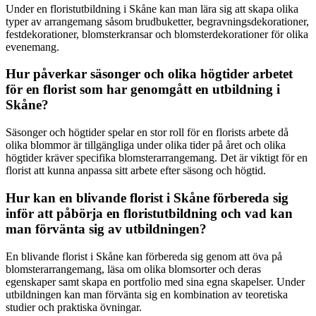
Under en floristutbildning i Skåne kan man lära sig att skapa olika
typer av arrangemang såsom brudbuketter, begravningsdekorationer,
festdekorationer, blomsterkransar och blomsterdekorationer för olika
evenemang.
Hur påverkar säsonger och olika högtider arbetet
för en florist som har genomgått en utbildning i
Skåne?
Säsonger och högtider spelar en stor roll för en florists arbete då
olika blommor är tillgängliga under olika tider på året och olika
högtider kräver specifika blomsterarrangemang. Det är viktigt för en
florist att kunna anpassa sitt arbete efter säsong och högtid.
Hur kan en blivande florist i Skåne förbereda sig
inför att påbörja en floristutbildning och vad kan
man förvänta sig av utbildningen?
En blivande florist i Skåne kan förbereda sig genom att öva på
blomsterarrangemang, läsa om olika blomsorter och deras
egenskaper samt skapa en portfolio med sina egna skapelser. Under
utbildningen kan man förvänta sig en kombination av teoretiska
studier och praktiska övningar.