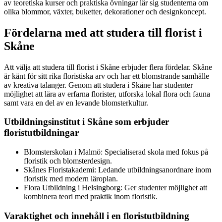
av teoretiska kurser och praktiska övningar lär sig studenterna om
olika blommor, växter, buketter, dekorationer och designkoncept.
Fördelarna med att studera till florist i
Skåne
Att välja att studera till florist i Skåne erbjuder flera fördelar. Skåne
är känt för sitt rika floristiska arv och har ett blomstrande samhälle
av kreativa talanger. Genom att studera i Skåne har studenter
möjlighet att lära av erfarna florister, utforska lokal flora och fauna
samt vara en del av en levande blomsterkultur.
Utbildningsinstitut i Skåne som erbjuder
floristutbildningar
Blomsterskolan i Malmö: Specialiserad skola med fokus på
floristik och blomsterdesign.
Skånes Floristakademi: Ledande utbildningsanordnare inom
floristik med modern läroplan.
Flora Utbildning i Helsingborg: Ger studenter möjlighet att
kombinera teori med praktik inom floristik.
Varaktighet och innehåll i en floristutbildning