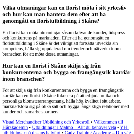
Vilka utmaningar kan en florist möta i sitt yrkesliv
och hur kan man hantera dem efter att ha
genomgått en floristutbildning i Skåne?
En florist kan möta utmaningar såsom krävande kunder, tidspress
och konkurrens på marknaden. Efter att ha genomgått en
floristutbildning i Skåne är det viktigt att fortsätta utveckla sin
kompetens, hålla sig uppdaterad om trender och nätverka inom
branschen för att möta dessa utmaningar.
Hur kan en florist i Skåne skilja sig från
konkurrenterna och bygga en framgångsrik karriär
inom branschen?
För att skilja sig från konkurrenterna och bygga en framgångsrik
karriär kan en florist i Skåne fokusera på att erbjuda unika och
personliga blomsterarrangemang, hålla hög kvalitet i sitt arbete,
marknadsföra sig på olika sätt och bygga långsiktiga relationer med
kunder och samarbetspartners.
Visual Merchandiser Utbildning och Yrkesroll
•
Välkommen till
Hårakademin
•
Utbildningar i Malmö – Allt du behöver veta
•
YH-
utbildningar på distans halvfart
•
Cady Training Academy – Din väg