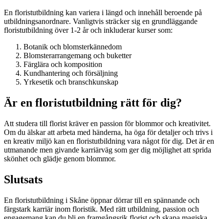
En floristutbildning kan variera i längd och innehåll beroende på
utbildningsanordnare. Vanligtvis sträcker sig en grundläggande
floristutbildning över 1-2 år och inkluderar kurser som:
Botanik och blomsterkännedom
Blomsterarrangemang och buketter
Färglära och komposition
Kundhantering och försäljning
Yrkesetik och branschkunskap
Är en floristutbildning rätt för dig?
Att studera till florist kräver en passion för blommor och kreativitet.
Om du älskar att arbeta med händerna, ha öga för detaljer och trivs i
en kreativ miljö kan en floristutbildning vara något för dig. Det är en
utmanande men givande karriärväg som ger dig möjlighet att sprida
skönhet och glädje genom blommor.
Slutsats
En floristutbildning i Skåne öppnar dörrar till en spännande och
färgstark karriär inom floristik. Med rätt utbildning, passion och
engagemang kan du bli en framgångsrik florist och skapa magiska