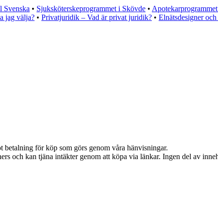
l Svenska
•
Sjuksköterskeprogrammet i Skövde
•
Apotekarprogrammet 
 jag välja?
•
Privatjuridik – Vad är privat juridik?
•
Elnätsdesigner och 
emot betalning för köp som görs genom våra hänvisningar.
ers och kan tjäna intäkter genom att köpa via länkar. Ingen del av innehå