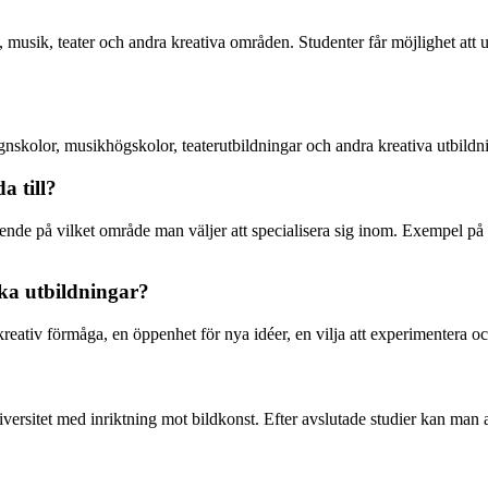
musik, teater och andra kreativa områden. Studenter får möjlighet att ut
ignskolor, musikhögskolor, teaterutbildningar och andra kreativa utbildni
a till?
eroende på vilket område man väljer att specialisera sig inom. Exempel på
ska utbildningar?
rk kreativ förmåga, en öppenhet för nya idéer, en vilja att experimentera 
iversitet med inriktning mot bildkonst. Efter avslutade studier kan man a