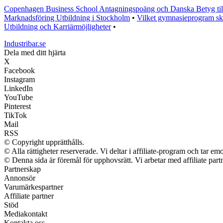
Copenhagen Business School Antagningspoäng och Danska Betyg til
Marknadsföring Utbildning i Stockholm
•
Vilket gymnasieprogram ska
Utbildning och Karriärmöjligheter
•
Industribar.se
Dela med ditt hjärta
X
Facebook
Instagram
LinkedIn
YouTube
Pinterest
TikTok
Mail
RSS
© Copyright upprätthålls.
© Alla rättigheter reserverade. Vi deltar i affiliate-program och tar 
© Denna sida är föremål för upphovsrätt. Vi arbetar med affiliate partn
Partnerskap
Annonsör
Varumärkespartner
Affiliate partner
Stöd
Mediakontakt
Kontakta oss