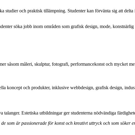
a studier och praktisk tillämpning. Studenter kan förvänta sig att delta 
 studenter söka jobb inom områden som grafisk design, mode, konstnärli
ormer såsom måleri, skulptur, fotografi, performancekonst och mycket me
la koncept och produkter, inklusive webbdesign, grafisk design, indust
talanger. Estetiska utbildningar ger studenterna nödvändiga färdigheter 
ör de som är passionerade för konst och kreativt uttryck och som söker 