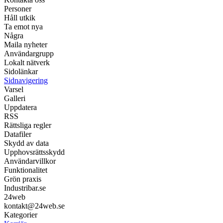
Personer
Håll utkik
Ta emot nya
Några
Maila nyheter
Användargrupp
Lokalt nätverk
Sidolänkar
Sidnavigering
Varsel
Galleri
Uppdatera
RSS
Rättsliga regler
Datafiler
Skydd av data
Upphovsrättsskydd
Användarvillkor
Funktionalitet
Grön praxis
Industribar.se
24web
kontakt@24web.se
Kategorier