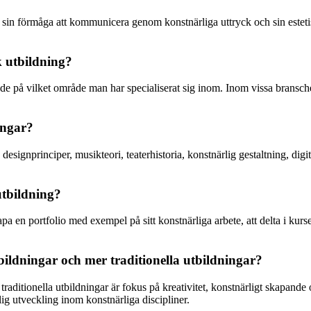
t, sin förmåga att kommunicera genom konstnärliga uttryck och sin esteti
k utbildning?
de på vilket område man har specialiserat sig inom. Inom vissa bransc
ingar?
designprinciper, musikteori, teaterhistoria, konstnärlig gestaltning, d
utbildning?
kapa en portfolio med exempel på sitt konstnärliga arbete, att delta i k
tbildningar och mer traditionella utbildningar?
traditionella utbildningar är fokus på kreativitet, konstnärligt skapand
lig utveckling inom konstnärliga discipliner.