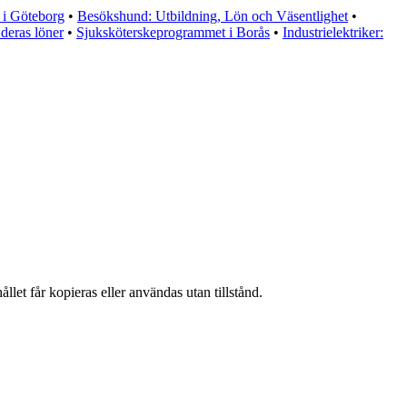
i Göteborg
•
Besökshund: Utbildning, Lön och Väsentlighet
•
deras löner
•
Sjuksköterskeprogrammet i Borås
•
Industrielektriker:
llet får kopieras eller användas utan tillstånd.