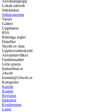
Användargrupp
Lokalt nätverk
Sidolänkar
Sidnavigering
Varsel
Galleri
Uppdatera
RSS
Rättsliga regler
Datafiler
Skydd av data
Upphovsrättsskydd
Användarvillkor
Funktionalitet
Grön praxis
Industribar.se
24web
kontakt@24web.se
Kategorier
Karriär
Kontor
Revision
Inlärning
Konferenser
Lager