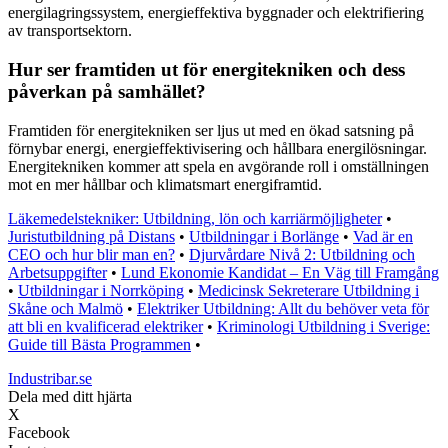
energilagringssystem, energieffektiva byggnader och elektrifiering
av transportsektorn.
Hur ser framtiden ut för energitekniken och dess
påverkan på samhället?
Framtiden för energitekniken ser ljus ut med en ökad satsning på
förnybar energi, energieffektivisering och hållbara energilösningar.
Energitekniken kommer att spela en avgörande roll i omställningen
mot en mer hållbar och klimatsmart energiframtid.
Läkemedelstekniker: Utbildning, lön och karriärmöjligheter
•
Juristutbildning på Distans
•
Utbildningar i Borlänge
•
Vad är en
CEO och hur blir man en?
•
Djurvårdare Nivå 2: Utbildning och
Arbetsuppgifter
•
Lund Ekonomie Kandidat – En Väg till Framgång
•
Utbildningar i Norrköping
•
Medicinsk Sekreterare Utbildning i
Skåne och Malmö
•
Elektriker Utbildning: Allt du behöver veta för
att bli en kvalificerad elektriker
•
Kriminologi Utbildning i Sverige:
Guide till Bästa Programmen
•
Industribar.se
Dela med ditt hjärta
X
Facebook