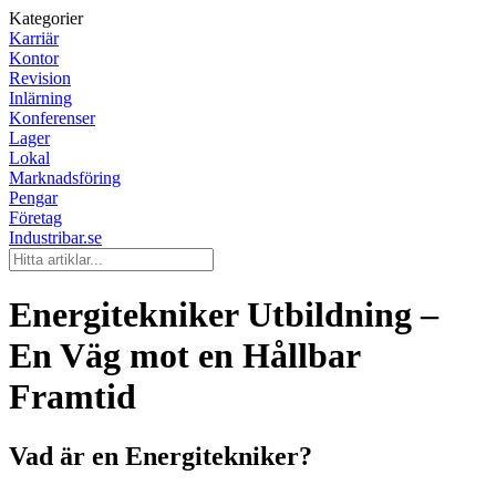
Kategorier
Karriär
Kontor
Revision
Inlärning
Konferenser
Lager
Lokal
Marknadsföring
Pengar
Företag
Industribar.se
Energitekniker Utbildning –
En Väg mot en Hållbar
Framtid
Vad är en Energitekniker?