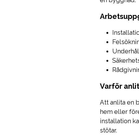
en byggnad.
Arbetsuppg
Installat
Felsöknin
Underhål
Säkerhets
Rådgivnin
Varför anli
Att anlita en b
hem eller före
installation k
stötar.