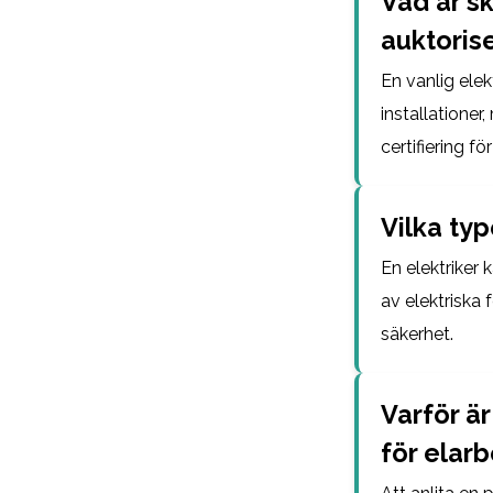
Vad är sk
auktoris
En vanlig elek
installationer
certifiering f
Vilka typ
En elektriker 
av elektriska 
säkerhet.
Varför är
för elarb