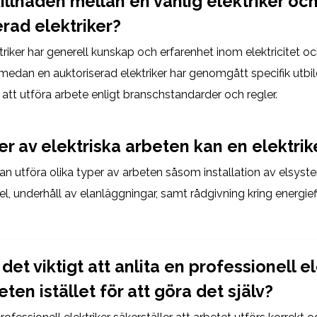
illnaden mellan en vanlig elektriker oc
erad elektriker?
triker har generell kunskap och erfarenhet inom elektricitet o
, medan en auktoriserad elektriker har genomgått specifik utbi
ör att utföra arbete enligt branschstandarder och regler.
er av elektriska arbeten kan en elektrik
kan utföra olika typer av arbeten såsom installation av elsyst
fel, underhåll av elanläggningar, samt rådgivning kring energief
 det viktigt att anlita en professionell e
eten istället för att göra det själv?