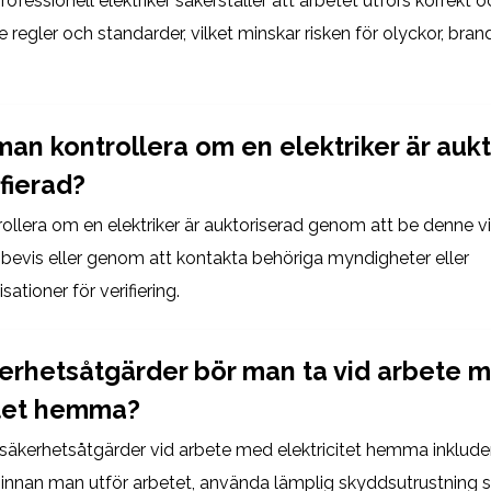
professionell elektriker säkerställer att arbetet utförs korrekt 
e regler och standarder, vilket minskar risken för olyckor, bran
man kontrollera om en elektriker är auk
fierad?
ollera om en elektriker är auktoriserad genom att be denne vi
sbevis eller genom att kontakta behöriga myndigheter eller
ationer för verifiering.
kerhetsåtgärder bör man ta vid arbete 
itet hemma?
 säkerhetsåtgärder vid arbete med elektricitet hemma inklude
nnan man utför arbetet, använda lämplig skyddsutrustning 