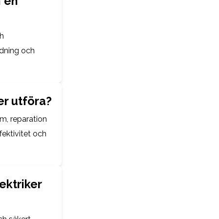
h en
ch
ldning och
er utföra?
em, reparation
fektivitet och
lektriker