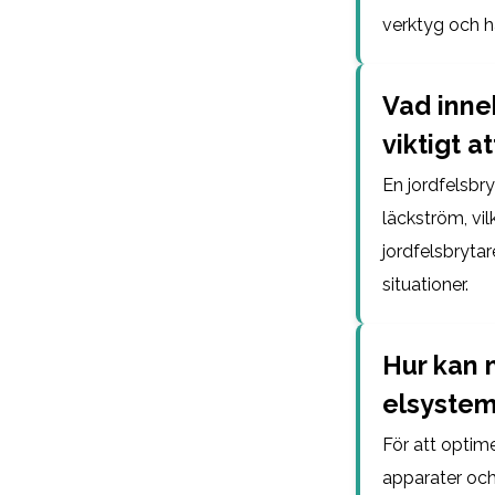
verktyg och ha
Vad inne
viktigt a
En jordfelsbr
läckström, vil
jordfelsbryta
situationer.
Hur kan 
elsyste
För att optim
apparater och 