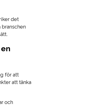
riker det
m branschen
ätt.
 en
g för att
nkter att tänka
gar och