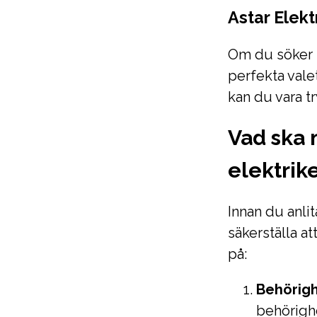
Astar Elekt
Om du söker p
perfekta val
kan du vara tr
Vad ska 
elektrik
Innan du anlit
säkerställa at
på:
Behörigh
behörighe