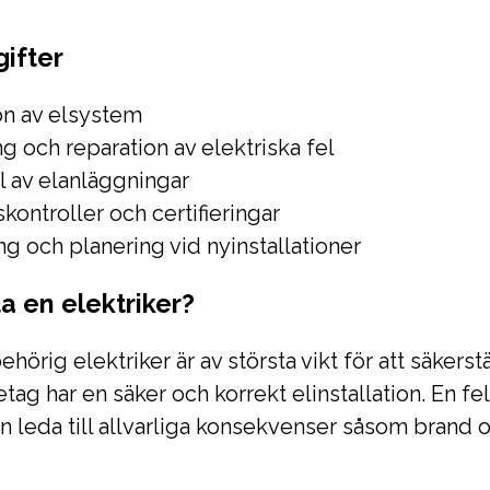
ifter
ion av elsystem
g och reparation av elektriska fel
l av elanläggningar
kontroller och certifieringar
g och planering vid nyinstallationer
ta en elektriker?
ehörig elektriker är av största vikt för att säkerstäl
tag har en säker och korrekt elinstallation. En fe
an leda till allvarliga konsekvenser såsom brand 