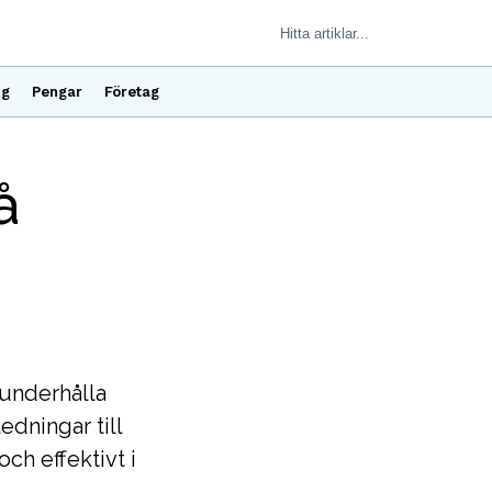
ng
Pengar
Företag
å
 underhålla
edningar till
ch effektivt i