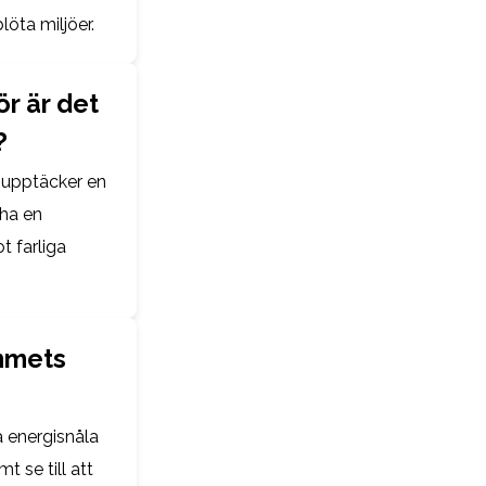
löta miljöer.
r är det
?
 upptäcker en
 ha en
t farliga
emmets
 energisnåla
t se till att