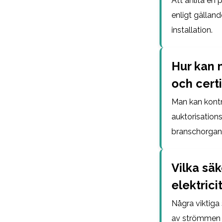
Att anlita en 
enligt gälland
installation.
Hur kan 
och certi
Man kan kontr
auktorisation
branschorganis
Vilka sä
elektric
Några viktiga
av strömmen i