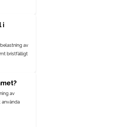
 i
rbelastning av
mt bristfälligt
mmet?
ning av
tt använda