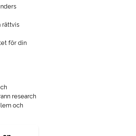
unders
 rättvis
tet för din
och
rann research
oblem och