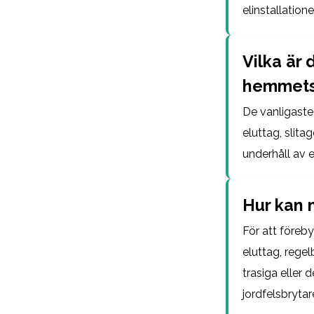
elinstallatio
Vilka är 
hemmets
De vanligaste
eluttag, slitag
underhåll av 
Hur kan 
För att föreb
eluttag, rege
trasiga eller 
jordfelsbrytar