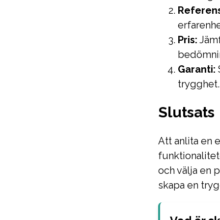
Referens
erfarenhe
Pris:
Jämfö
bedömnin
Garanti:
S
trygghet.
Slutsats
Att anlita en 
funktionalite
och välja en 
skapa en tryg