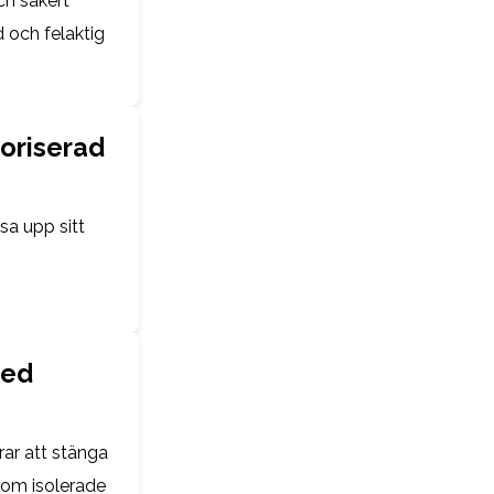
och säkert
d och felaktig
toriserad
sa upp sitt
med
rar att stänga
som isolerade