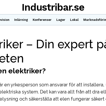
Industribar.se
vision
Inlärning
Konferenser
Lager
Lokal
Marknadsföri
riker – Din expert p
beten
en elektriker?
är en yrkesperson som ansvarar för att installera,
lektriska system. Det kan vara allt från att dra ell
lysning och säkerställa att elen fungerar säkert o