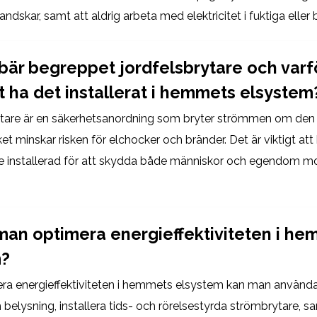
ndskar, samt att aldrig arbeta med elektricitet i fuktiga eller b
bär begreppet jordfelsbrytare och varfö
tt ha det installerat i hemmets elsystem
ytare är en säkerhetsanordning som bryter strömmen om den
ket minskar risken för elchocker och bränder. Det är viktigt att
re installerad för att skydda både människor och egendom mo
man optimera energieffektiviteten i h
m?
era energieffektiviteten i hemmets elsystem kan man använda
belysning, installera tids- och rörelsestyrda strömbrytare, sam