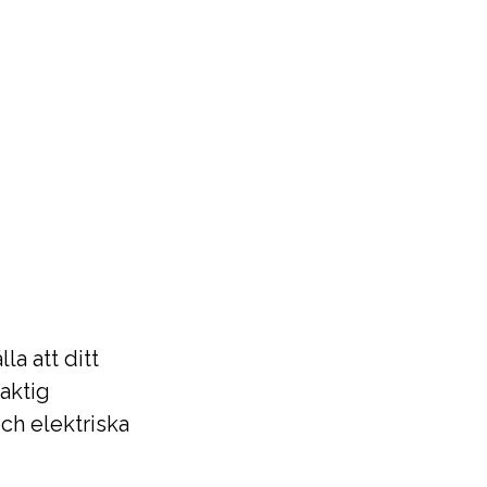
la att ditt
laktig
och elektriska