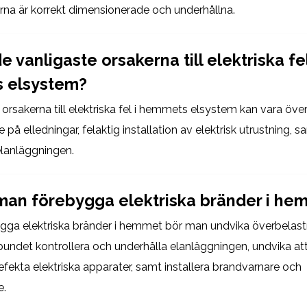
nerna är korrekt dimensionerade och underhållna.
de vanligaste orsakerna till elektriska fel
 elsystem?
 orsakerna till elektriska fel i hemmets elsystem kan vara öve
e på elledningar, felaktig installation av elektrisk utrustning, sa
elanläggningen.
man förebygga elektriska bränder i he
ygga elektriska bränder i hemmet bör man undvika överbelast
lbundet kontrollera och underhålla elanläggningen, undvika a
defekta elektriska apparater, samt installera brandvarnare och
e.