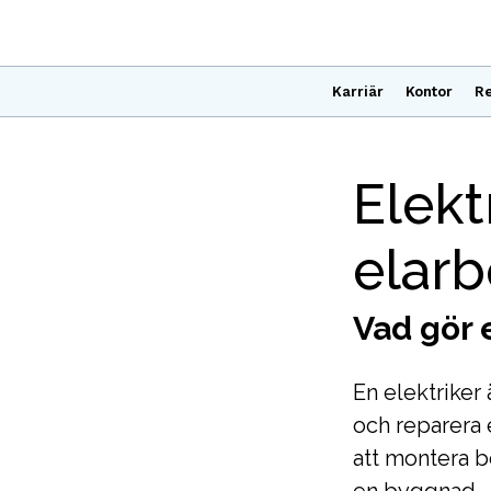
Karriär
Kontor
Re
Elekt
elar
Vad gör 
En elektriker 
och reparera e
att montera be