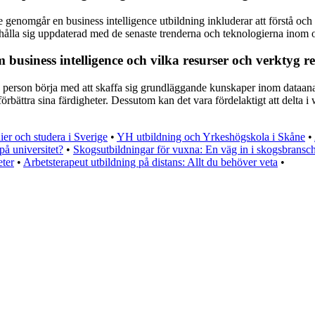
 genomgår en business intelligence utbildning inkluderar att förstå o
tt hålla sig uppdaterad med de senaste trenderna och teknologierna inom 
 business intelligence och vilka resurser och verktyg 
en person börja med att skaffa sig grundläggande kunskaper inom dataana
förbättra sina färdigheter. Dessutom kan det vara fördelaktigt att delta
ier och studera i Sverige
•
YH utbildning och Yrkeshögskola i Skåne
•
å universitet?
•
Skogsutbildningar för vuxna: En väg in i skogsbransc
eter
•
Arbetsterapeut utbildning på distans: Allt du behöver veta
•