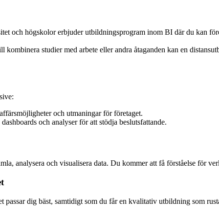
et och högskolor erbjuder utbildningsprogram inom BI där du kan fördj
l kombinera studier med arbete eller andra åtaganden kan en distansutbi
sive:
 affärsmöjligheter och utmaningar för företaget.
 dashboards och analyser för att stödja beslutsfattande.
t samla, analysera och visualisera data. Du kommer att få förståelse för
t
 det passar dig bäst, samtidigt som du får en kvalitativ utbildning som rus