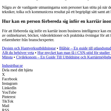
Några av de vanligaste utmaningarna som personer kan stöta på när de
tekniker, tolka och kommunicera resultat på ett begripligt sätt samt a
Hur kan en person förbereda sig inför en karriär inom
För att förbereda sig inför en karriär inom business intelligence kan 
av onlinekurser, böcker, videolektioner och praktiska övningar för att 
erfarenheter från branschexperter.
Design och Hantverksutbildningar
•
Blåbär – En guide till utlandsstud
Allt du behöver veta
•
Hur mycket kan man få i CSN-stöd för studier p
Minsta
•
Civilekonom – En Guide Till Utbildning och Karriärmöjligh
Industribar.se
Dela med ditt hjärta
X
Facebook
Instagram
LinkedIn
YouTube
Pinterest
TikTok
Mail
RSS