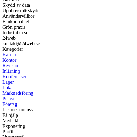
Skydd av data
Upphovsrättsskydd
Användarvillkor
Funktionalitet
Grön praxis
Industribar.se
24web
kontakt@24web.se
Kategorier
Karriär
Kontor
Revision
Inlärning
Konferenser
Lager
Lokal
Marknadsföring
Pengar
Företag
Läs mer om oss
Få hjälp
Mediakit
Exponering
Profil