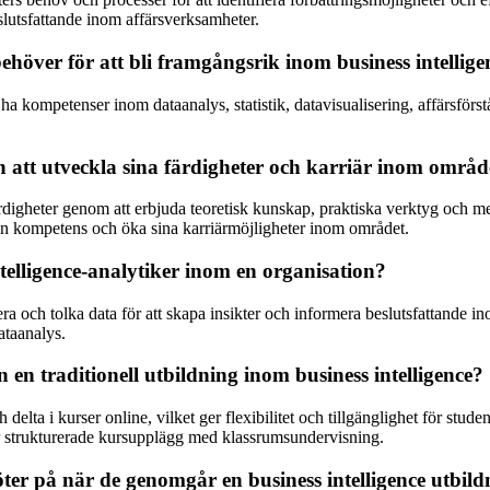
eslutsfattande inom affärsverksamheter.
höver för att bli framgångsrik inom business intellige
n ha kompetenser inom dataanalys, statistik, datavisualisering, affärsf
n att utveckla sina färdigheter och karriär inom områd
ärdigheter genom att erbjuda teoretisk kunskap, praktiska verktyg och me
 sin kompetens och öka sina karriärmöjligheter inom området.
telligence-analytiker inom en organisation?
sera och tolka data för att skapa insikter och informera beslutsfattande i
ataanalys.
n en traditionell utbildning inom business intelligence?
delta i kurser online, vilket ger flexibilitet och tillgänglighet för stude
mer strukturerade kursupplägg med klassrumsundervisning.
ter på när de genomgår en business intelligence utbil