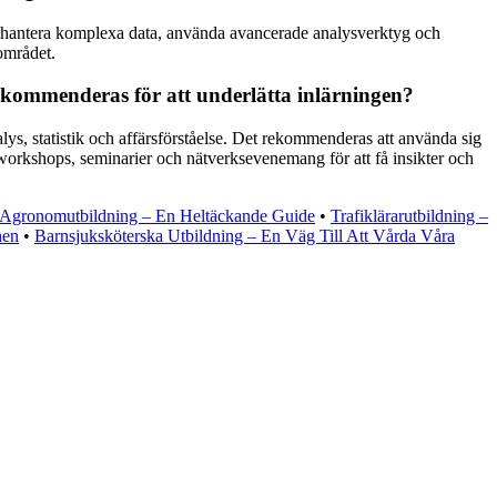
ch hantera komplexa data, använda avancerade analysverktyg och
området.
rekommenderas för att underlätta inlärningen?
lys, statistik och affärsförståelse. Det rekommenderas att använda sig
 i workshops, seminarier och nätverksevenemang för att få insikter och
Agronomutbildning – En Heltäckande Guide
•
Trafiklärarutbildning –
hen
•
Barnsjuksköterska Utbildning – En Väg Till Att Vårda Våra