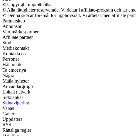
© Copyright upprätthålls.
© Alla rättigheter reserverade. Vi deltar i affiliate-program och tar 
© Denna sida är föremål för upphovsrätt. Vi arbetar med affiliate partn
Partnerskap
Annonsör
Varumärkespartner
Affiliate partner
Stöd
Mediakontakt
Kontakta oss
Personer
Håll utkik
Ta emot nya
Några
Maila nyheter
Användargrupp
Lokalt nätverk
Sidolänkar
Sidnavigering
Varsel
Galleri
Uppdatera
RSS
Rättsliga regler
Datafiler