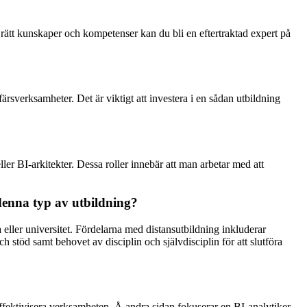
d rätt kunskaper och kompetenser kan du bli en eftertraktad expert på
färsverksamheter. Det är viktigt att investera i en sådan utbildning
er BI-arkitekter. Dessa roller innebär att man arbetar med att
 denna typ av utbildning?
 eller universitet. Fördelarna med distansutbildning inkluderar
h stöd samt behovet av disciplin och självdisciplin för att slutföra
 effektivisera verksamheten. Å andra sidan fokuserar en BI-analytiker