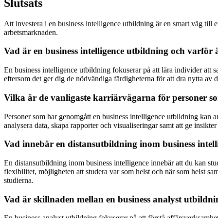
Slutsats
Att investera i en business intelligence utbildning är en smart väg ti
arbetsmarknaden.
Vad är en business intelligence utbildning och varför ä
En business intelligence utbildning fokuserar på att lära individer att 
eftersom det ger dig de nödvändiga färdigheterna för att dra nytta av d
Vilka är de vanligaste karriärvägarna för personer s
Personer som har genomgått en business intelligence utbildning kan arb
analysera data, skapa rapporter och visualiseringar samt att ge insikter t
Vad innebär en distansutbildning inom business intel
En distansutbildning inom business intelligence innebär att du kan stud
flexibilitet, möjligheten att studera var som helst och när som helst sa
studierna.
Vad är skillnaden mellan en business analyst utbildni
En business analyst utbildning fokuserar på att förstå affärsverksamhe