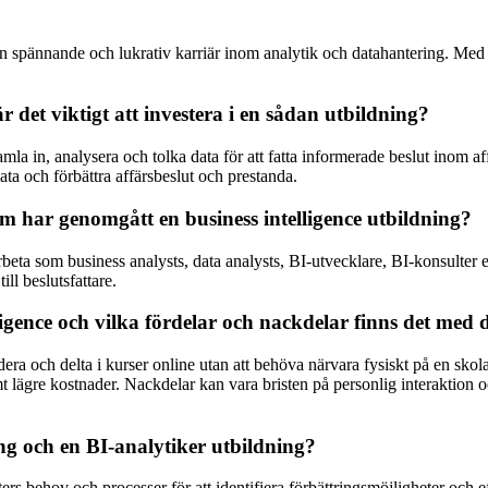
ll en spännande och lukrativ karriär inom analytik och datahantering. Me
r det viktigt att investera i en sådan utbildning?
samla in, analysera och tolka data för att fatta informerade beslut inom af
ata och förbättra affärsbeslut och prestanda.
om har genomgått en business intelligence utbildning?
eta som business analysts, data analysts, BI-utvecklare, BI-konsulter ell
ill beslutsfattare.
ligence och vilka fördelar och nackdelar finns det med
era och delta i kurser online utan att behöva närvara fysiskt på en skola
mt lägre kostnader. Nackdelar kan vara bristen på personlig interaktion oc
ng och en BI-analytiker utbildning?
ters behov och processer för att identifiera förbättringsmöjligheter och