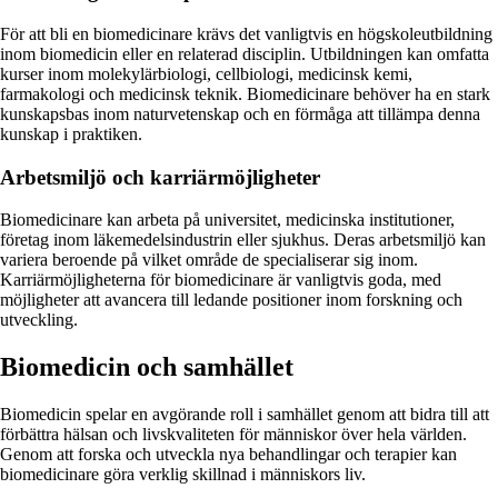
För att bli en biomedicinare krävs det vanligtvis en högskoleutbildning
inom biomedicin eller en relaterad disciplin. Utbildningen kan omfatta
kurser inom molekylärbiologi, cellbiologi, medicinsk kemi,
farmakologi och medicinsk teknik. Biomedicinare behöver ha en stark
kunskapsbas inom naturvetenskap och en förmåga att tillämpa denna
kunskap i praktiken.
Arbetsmiljö och karriärmöjligheter
Biomedicinare kan arbeta på universitet, medicinska institutioner,
företag inom läkemedelsindustrin eller sjukhus. Deras arbetsmiljö kan
variera beroende på vilket område de specialiserar sig inom.
Karriärmöjligheterna för biomedicinare är vanligtvis goda, med
möjligheter att avancera till ledande positioner inom forskning och
utveckling.
Biomedicin och samhället
Biomedicin spelar en avgörande roll i samhället genom att bidra till att
förbättra hälsan och livskvaliteten för människor över hela världen.
Genom att forska och utveckla nya behandlingar och terapier kan
biomedicinare göra verklig skillnad i människors liv.