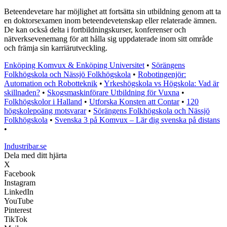
Beteendevetare har möjlighet att fortsätta sin utbildning genom att ta
en doktorsexamen inom beteendevetenskap eller relaterade ämnen.
De kan också delta i fortbildningskurser, konferenser och
nätverksevenemang för att hålla sig uppdaterade inom sitt område
och främja sin karriärutveckling.
Enköping Komvux & Enköping Universitet
•
Sörängens
Folkhögskola och Nässjö Folkhögskola
•
Robotingenjör:
Automation och Robotteknik
•
Yrkeshögskola vs Högskola: Vad är
skillnaden?
•
Skogsmaskinförare Utbildning för Vuxna
•
Folkhögskolor i Halland
•
Utforska Konsten att Contar
•
120
högskolepoäng motsvarar
•
Sörängens Folkhögskola och Nässjö
Folkhögskola
•
Svenska 3 på Komvux – Lär dig svenska på distans
•
Industribar.se
Dela med ditt hjärta
X
Facebook
Instagram
LinkedIn
YouTube
Pinterest
TikTok