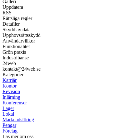
Galleri
Uppdatera
RSS
Rättsliga regler
Datafiler
Skydd av data
Upphovsrättsskydd
Användarvillkor
Funktionalitet
Grön praxis
Industribar.se
24web
kontakt@24web.se
Kategorier
Karriär
Kontor
Revision
Inlärning
Konferenser
Lager
Lokal
Marknadsföring
Pengar
Företag
Läs mer om oss