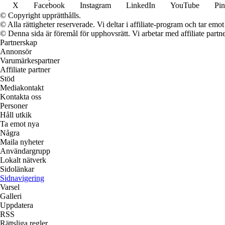
X
Facebook
Instagram
LinkedIn
YouTube
Pin
© Copyright upprätthålls.
© Alla rättigheter reserverade. Vi deltar i affiliate-program och tar e
© Denna sida är föremål för upphovsrätt. Vi arbetar med affiliate partner
Partnerskap
Annonsör
Varumärkespartner
Affiliate partner
Stöd
Mediakontakt
Kontakta oss
Personer
Håll utkik
Ta emot nya
Några
Maila nyheter
Användargrupp
Lokalt nätverk
Sidolänkar
Sidnavigering
Varsel
Galleri
Uppdatera
RSS
Rättsliga regler