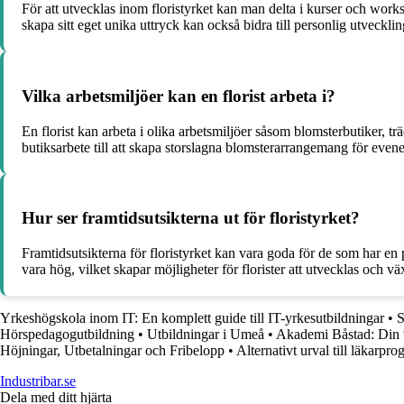
För att utvecklas inom floristyrket kan man delta i kurser och work
skapa sitt eget unika uttryck kan också bidra till personlig utvecklin
Vilka arbetsmiljöer kan en florist arbeta i?
En florist kan arbeta i olika arbetsmiljöer såsom blomsterbutiker, t
butiksarbete till att skapa storslagna blomsterarrangemang för eve
Hur ser framtidsutsikterna ut för floristyrket?
Framtidsutsikterna för floristyrket kan vara goda för de som har en 
vara hög, vilket skapar möjligheter för florister att utvecklas och 
Yrkeshögskola inom IT: En komplett guide till IT-yrkesutbildningar
•
S
Hörspedagogutbildning
•
Utbildningar i Umeå
•
Akademi Båstad: Din vä
Höjningar, Utbetalningar och Fribelopp
•
Alternativt urval till läkarpr
Industribar.se
Dela med ditt hjärta