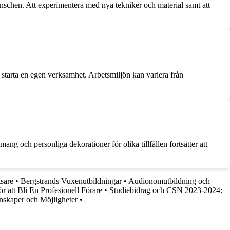
ranschen. Att experimentera med nya tekniker och material samt att
er starta en egen verksamhet. Arbetsmiljön kan variera från
g och personliga dekorationer för olika tillfällen fortsätter att
tsare
•
Bergstrands Vuxenutbildningar
•
Audionomutbildning och
för att Bli En Profesionell Förare
•
Studiebidrag och CSN 2023-2024:
skaper och Möjligheter
•