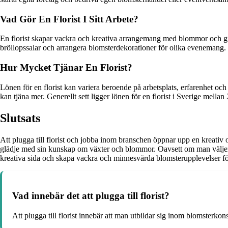
Vad Gör En Florist I Sitt Arbete?
En florist skapar vackra och kreativa arrangemang med blommor och gröns
bröllopssalar och arrangera blomsterdekorationer för olika evenemang.
Hur Mycket Tjänar En Florist?
Lönen för en florist kan variera beroende på arbetsplats, erfarenhet och
kan tjäna mer. Generellt sett ligger lönen för en florist i Sverige mell
Slutsats
Att plugga till florist och jobba inom branschen öppnar upp en kreati
glädje med sin kunskap om växter och blommor. Oavsett om man väljer att
kreativa sida och skapa vackra och minnesvärda blomsterupplevelser f
Vad innebär det att plugga till florist?
Att plugga till florist innebär att man utbildar sig inom blomster