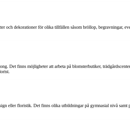
er och dekorationer för olika tillfällen såsom bröllop, begravningar, ev
ong. Det finns möjligheter att arbeta på blomsterbutiker, trädgårdscente
orist.
esign eller floristik. Det finns olika utbildningar på gymnasial nivå sa