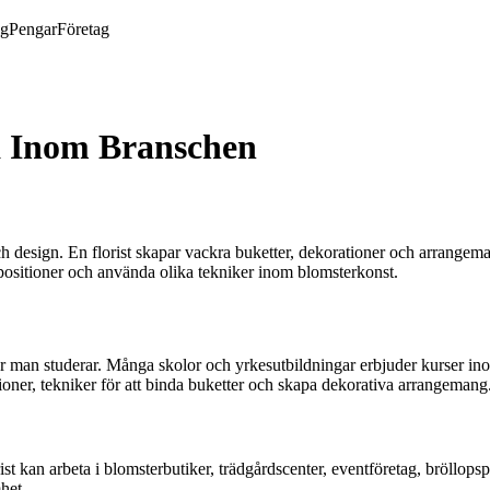
ng
Pengar
Företag
ba Inom Branschen
 och design. En florist skapar vackra buketter, dekorationer och arrange
positioner och använda olika tekniker inom blomsterkonst.
å var man studerar. Många skolor och yrkesutbildningar erbjuder kurser
ioner, tekniker för att binda buketter och skapa dekorativa arrangemang
 kan arbeta i blomsterbutiker, trädgårdscenter, eventföretag, bröllopspl
het.