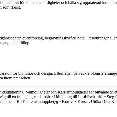
shops för att förbättra sina färdigheter och hålla sig uppdaterad inom b
g som florist.
rädgårdscenter, eventföretag, begravningsbyråer, hotell, restauranger ell
nemang och bröllop.
passion för blommor och design. Efterfrågan på vackra blomsterarrangeman
växa inom branschen.
vetsutbildning: Valmöjligheter och Karriärmöjligheter för blivande Sve
g till en framgångsrik karriär
•
Utbildning till Lastbilschaufför: Steg 
ogrammet – Bli läkare utan toppbetyg
•
Komvux Kurser: Utöka Dina Kun