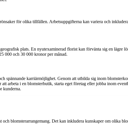
aker för olika tillfällen. Arbetsuppgifterna kan variera och inkluderar
 geografisk plats. En nyutexaminerad florist kan förvänta sig en lägre l
an 25 000 och 30 000 kronor per månad.
v och spännande karriärmöjlighet. Genom att utbilda sig inom blomster
 arbeta i en blomsterbutik, starta eget företag eller jobba inom eventbr
ör kunderna.
konst och blomsterarrangemang. Det kan inkludera kunskaper om olika blo