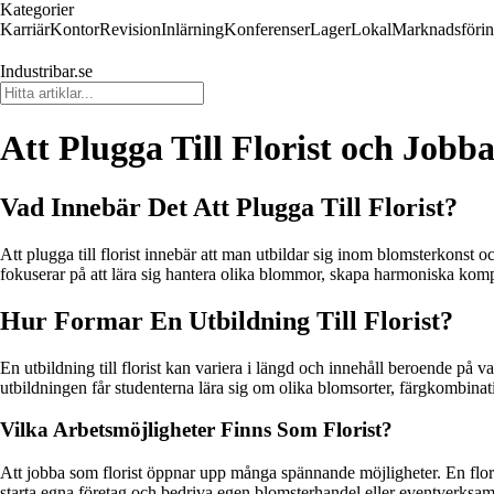
Kategorier
Karriär
Kontor
Revision
Inlärning
Konferenser
Lager
Lokal
Marknadsföri
Industribar.se
Att Plugga Till Florist och Job
Vad Innebär Det Att Plugga Till Florist?
Att plugga till florist innebär att man utbildar sig inom blomsterkonst
fokuserar på att lära sig hantera olika blommor, skapa harmoniska kom
Hur Formar En Utbildning Till Florist?
En utbildning till florist kan variera i längd och innehåll beroende p
utbildningen får studenterna lära sig om olika blomsorter, färgkombinat
Vilka Arbetsmöjligheter Finns Som Florist?
Att jobba som florist öppnar upp många spännande möjligheter. En florist
starta egna företag och bedriva egen blomsterhandel eller eventverksam