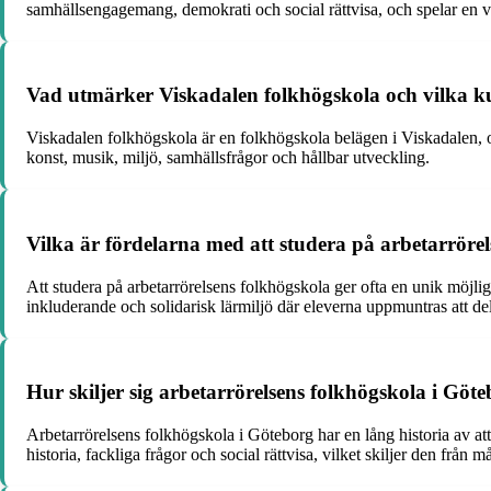
samhällsengagemang, demokrati och social rättvisa, och spelar en vikt
Vad utmärker Viskadalen folkhögskola och vilka k
Viskadalen folkhögskola är en folkhögskola belägen i Viskadalen, 
konst, musik, miljö, samhällsfrågor och hållbar utveckling.
Vilka är fördelarna med att studera på arbetarröre
Att studera på arbetarrörelsens folkhögskola ger ofta en unik möjli
inkluderande och solidarisk lärmiljö där eleverna uppmuntras att del
Hur skiljer sig arbetarrörelsens folkhögskola i Göt
Arbetarrörelsens folkhögskola i Göteborg har en lång historia av at
historia, fackliga frågor och social rättvisa, vilket skiljer den från