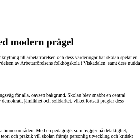
med modern prägel
nknytning till arbetarrörelsen och dess värderingar har skolan spelat en
delsen av Arbetarrörelsens folkhögskola i Viskadalen, samt dess nutida
ingsväg för alla, oavsett bakgrund. Skolan blev snabbt en central
mokrati, jämlikhet och solidaritet, vilket fortsatt präglar dess
olika ämnesområden. Med en pedagogik som bygger på delaktighet,
eori och praktik vill skolan främja personlig utveckling och kritiskt