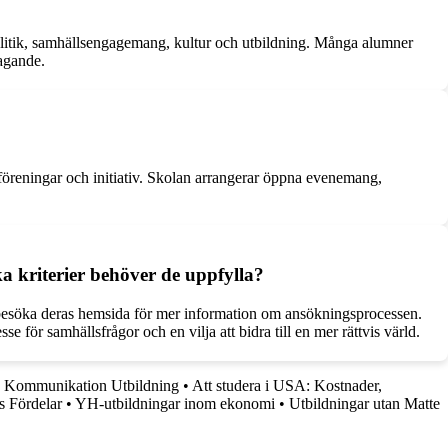
politik, samhällsengagemang, kultur och utbildning. Många alumner
tagande.
, föreningar och initiativ. Skolan arrangerar öppna evenemang,
a kriterier behöver de uppfylla?
r besöka deras hemsida för mer information om ansökningsprocessen.
 för samhällsfrågor och en vilja att bidra till en mer rättvis värld.
 Kommunikation Utbildning
•
Att studera i USA: Kostnader,
s Fördelar
•
YH-utbildningar inom ekonomi
•
Utbildningar utan Matte