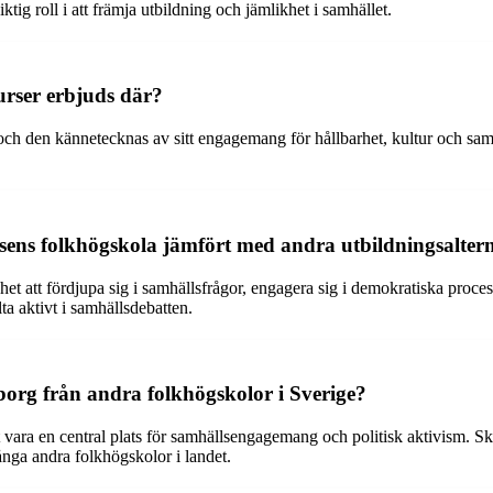
ig roll i att främja utbildning och jämlikhet i samhället.
urser erbjuds där?
och den kännetecknas av sitt engagemang för hållbarhet, kultur och sa
lsens folkhögskola jämfört med andra utbildningsalter
ghet att fördjupa sig i samhällsfrågor, engagera sig i demokratiska proc
ta aktivt i samhällsdebatten.
eborg från andra folkhögskolor i Sverige?
t vara en central plats för samhällsengagemang och politisk aktivism. 
 många andra folkhögskolor i landet.