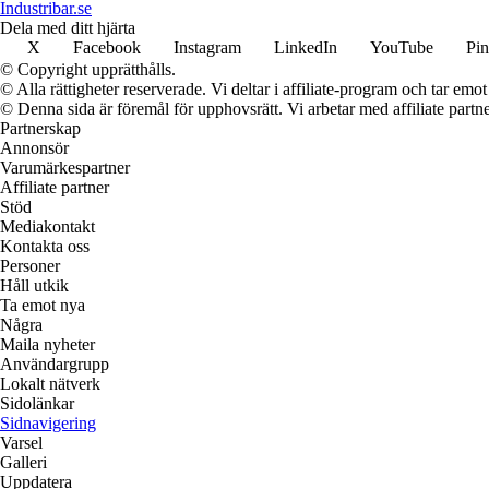
Industribar.se
Dela med ditt hjärta
X
Facebook
Instagram
LinkedIn
YouTube
Pin
© Copyright upprätthålls.
© Alla rättigheter reserverade. Vi deltar i affiliate-program och tar e
© Denna sida är föremål för upphovsrätt. Vi arbetar med affiliate partner
Partnerskap
Annonsör
Varumärkespartner
Affiliate partner
Stöd
Mediakontakt
Kontakta oss
Personer
Håll utkik
Ta emot nya
Några
Maila nyheter
Användargrupp
Lokalt nätverk
Sidolänkar
Sidnavigering
Varsel
Galleri
Uppdatera