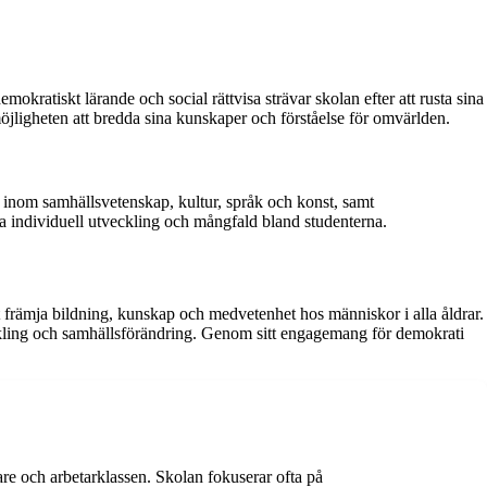
mokratiskt lärande och social rättvisa strävar skolan efter att rusta sina
möjligheten att bredda sina kunskaper och förståelse för omvärlden.
r inom samhällsvetenskap, kultur, språk och konst, samt
ja individuell utveckling och mångfald bland studenterna.
att främja bildning, kunskap och medvetenhet hos människor i alla åldrar.
veckling och samhällsförändring. Genom sitt engagemang för demokrati
are och arbetarklassen. Skolan fokuserar ofta på