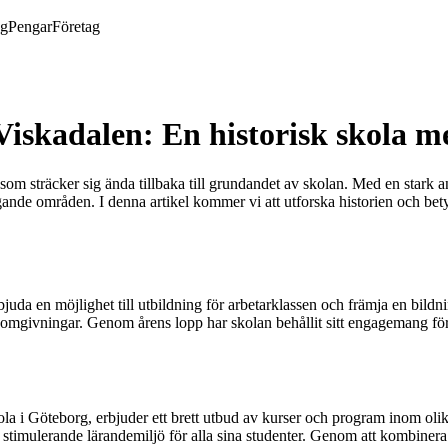
ng
Pengar
Företag
 Viskadalen: En historisk skola 
som sträcker sig ända tillbaka till grundandet av skolan. Med en stark a
nde områden. I denna artikel kommer vi att utforska historien och bety
juda en möjlighet till utbildning för arbetarklassen och främja en bildn
omgivningar. Genom årens lopp har skolan behållit sitt engagemang för de
ola i Göteborg, erbjuder ett brett utbud av kurser och program inom 
stimulerande lärandemiljö för alla sina studenter. Genom att kombinera t