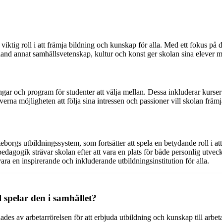
ktig roll i att främja bildning och kunskap för alla. Med ett fokus på de
bland annat samhällsvetenskap, kultur och konst ger skolan sina elever 
ingar och program för studenter att välja mellan. Dessa inkluderar kurse
rna möjligheten att följa sina intressen och passioner vill skolan främ
teborgs utbildningssystem, som fortsätter att spela en betydande roll i 
pedagogik strävar skolan efter att vara en plats för både personlig ut
ara en inspirerande och inkluderande utbildningsinstitution för alla.
 spelar den i samhället?
es av arbetarrörelsen för att erbjuda utbildning och kunskap till arbet