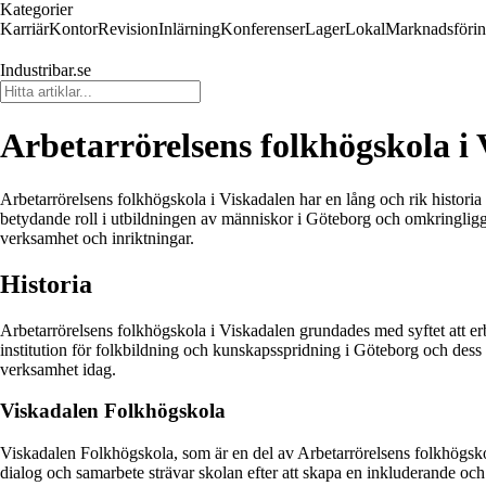
Kategorier
Karriär
Kontor
Revision
Inlärning
Konferenser
Lager
Lokal
Marknadsföri
Industribar.se
Arbetarrörelsens folkhögskola i
Arbetarrörelsens folkhögskola i Viskadalen har en lång och rik historia 
betydande roll i utbildningen av människor i Göteborg och omkringligga
verksamhet och inriktningar.
Historia
Arbetarrörelsens folkhögskola i Viskadalen grundades med syftet att erb
institution för folkbildning och kunskapsspridning i Göteborg och dess 
verksamhet idag.
Viskadalen Folkhögskola
Viskadalen Folkhögskola, som är en del av Arbetarrörelsens folkhögsk
dialog och samarbete strävar skolan efter att skapa en inkluderande och 