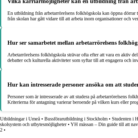
Vilka karriärmöjligheter kan en utbildning från arb
En utbildning från arbetarrörelsens folkhögskola kan öppna dörrar 
från skolan har gått vidare till att arbeta inom organisationer oc
Hur ser samarbetet mellan arbetarrörelsens folkhög
Arbetarrörelsens folkhögskola strävar ofta efter att vara en aktiv 
debatter och kulturella aktiviteter som syftar till att engagera och 
Hur kan intresserade personer ansöka om att studer
Personer som är intresserade av att studera på arbetarrörelsens fo
Kriterierna för antagning varierar beroende på vilken kurs eller prog
Utbildningar i Umeå
•
Bussförarutbildning i Stockholm
•
Studenten i 
skolsystem och utbytesmöjligheter
•
YH mässan – Din guide till att n
2
•