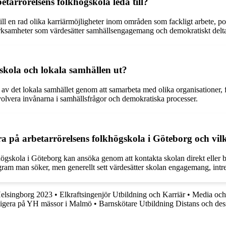
etarrörelsens folkhögskola leda till?
till en rad olika karriärmöjligheter inom områden som fackligt arbete, 
h verksamheter som värdesätter samhällsengagemang och demokratiskt del
skola och lokala samhällen ut?
del av det lokala samhället genom att samarbeta med olika organisationer
involvera invånarna i samhällsfrågor och demokratiska processer.
a på arbetarrörelsens folkhögskola i Göteborg och vilk
lkhögskola i Göteborg kan ansöka genom att kontakta skolan direkt elle
ram man söker, men generellt sett värdesätter skolan engagemang, intresse
Helsingborg 2023
•
Elkraftsingenjör Utbildning och Karriär
•
Media och
avigera på YH mässor i Malmö
•
Barnskötare Utbildning Distans och des