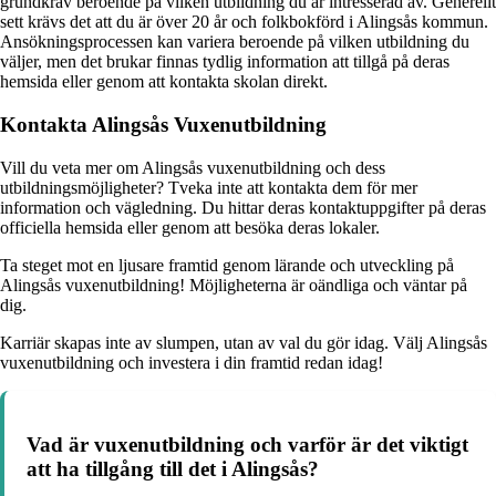
grundkrav beroende på vilken utbildning du är intresserad av. Generellt
sett krävs det att du är över 20 år och folkbokförd i Alingsås kommun.
Ansökningsprocessen kan variera beroende på vilken utbildning du
väljer, men det brukar finnas tydlig information att tillgå på deras
hemsida eller genom att kontakta skolan direkt.
Kontakta Alingsås Vuxenutbildning
Vill du veta mer om Alingsås vuxenutbildning och dess
utbildningsmöjligheter? Tveka inte att kontakta dem för mer
information och vägledning. Du hittar deras kontaktuppgifter på deras
officiella hemsida eller genom att besöka deras lokaler.
Ta steget mot en ljusare framtid genom lärande och utveckling på
Alingsås vuxenutbildning! Möjligheterna är oändliga och väntar på
dig.
Karriär skapas inte av slumpen, utan av val du gör idag. Välj Alingsås
vuxenutbildning och investera i din framtid redan idag!
Vad är vuxenutbildning och varför är det viktigt
att ha tillgång till det i Alingsås?