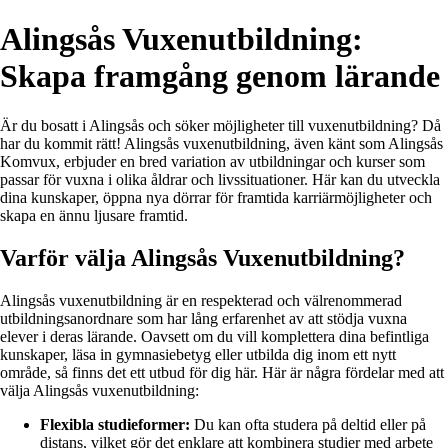
Alingsås Vuxenutbildning:
Skapa framgång genom lärande
Är du bosatt i Alingsås och söker möjligheter till vuxenutbildning? Då
har du kommit rätt! Alingsås vuxenutbildning, även känt som Alingsås
Komvux, erbjuder en bred variation av utbildningar och kurser som
passar för vuxna i olika åldrar och livssituationer. Här kan du utveckla
dina kunskaper, öppna nya dörrar för framtida karriärmöjligheter och
skapa en ännu ljusare framtid.
Varför välja Alingsås Vuxenutbildning?
Alingsås vuxenutbildning är en respekterad och välrenommerad
utbildningsanordnare som har lång erfarenhet av att stödja vuxna
elever i deras lärande. Oavsett om du vill komplettera dina befintliga
kunskaper, läsa in gymnasiebetyg eller utbilda dig inom ett nytt
område, så finns det ett utbud för dig här. Här är några fördelar med att
välja Alingsås vuxenutbildning:
Flexibla studieformer:
Du kan ofta studera på deltid eller på
distans, vilket gör det enklare att kombinera studier med arbete